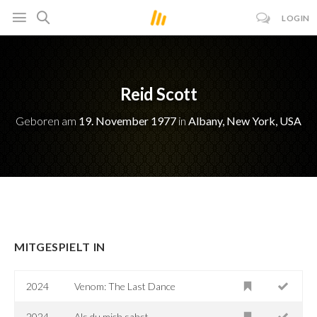
LOGIN
Reid Scott
Geboren am
19. November 1977
in
Albany, New York, USA
MITGESPIELT IN
2024
Venom: The Last Dance
2024
Als du mich sahst