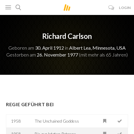
LOGIN
Richard Carlson
Geboren am
30. April 1912
in
Albert Lea, Minnesota, USA
Gestorben am
26. November 1977
(mit mehr als 65 Jahren)
REGIE GEFÜHRT BEI
1958
The Unchained Goddess
1958
Bis zur letzten Patrone