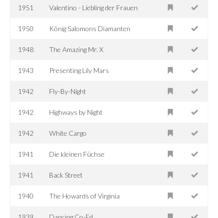
1951
Valentino - Liebling der Frauen
1950
König Salomons Diamanten
1948
The Amazing Mr. X
1943
Presenting Lily Mars
1942
Fly-By-Night
1942
Highways by Night
1942
White Cargo
1941
Die kleinen Füchse
1941
Back Street
1940
The Howards of Virginia
1939
Dancing Co-Ed