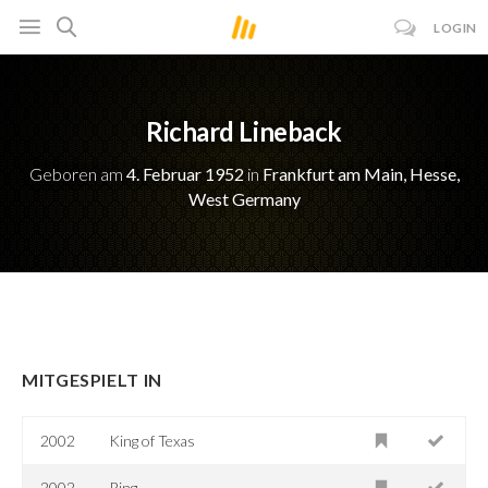
LOGIN
Richard Lineback
Geboren am
4. Februar 1952
in
Frankfurt am Main, Hesse,
West Germany
MITGESPIELT IN
2002
King of Texas
2002
Ring