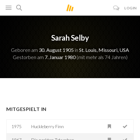
LOGIN
Sarah Selby
Geboren am
30. August 1905
in
St. Louis, Missouri, USA
Gestorben am
7. Januar 1980
(mit mehr als 74 Jahren)
MITGESPIELT IN
1975
Huckleberry Finn
1967
Die nackten Tatsachen