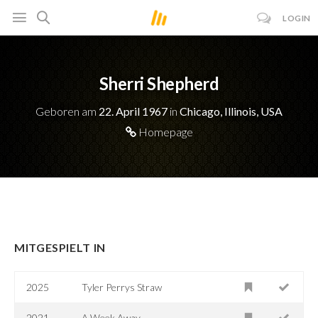
LOGIN
Sherri Shepherd
Geboren am
22. April 1967
in
Chicago, Illinois, USA
Homepage
MITGESPIELT IN
2025
Tyler Perrys Straw
2021
A Week Away