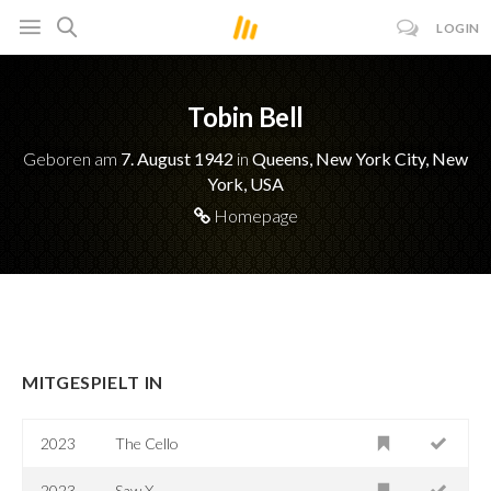
LOGIN
Tobin Bell
Geboren am
7. August 1942
in
Queens, New York City, New
York, USA
Homepage
MITGESPIELT IN
2023
The Cello
2023
Saw X