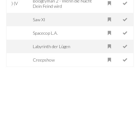
Boogeyman 2 - Wenn die Nacht
) (V
Dein Feind wird
Saw XI
Spacecop L.A.
Labyrinth der Lügen
Creepshow