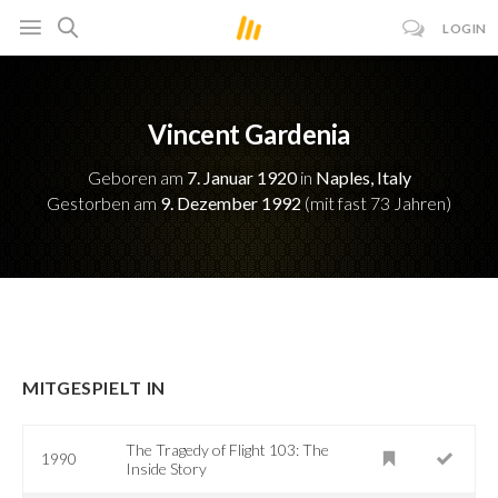
LOGIN
Vincent Gardenia
Geboren am
7. Januar 1920
in
Naples, Italy
Gestorben am
9. Dezember 1992
(mit fast 73 Jahren)
MITGESPIELT IN
The Tragedy of Flight 103: The
1990
Inside Story