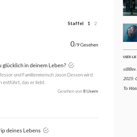
Staffel
1
2
0
/9 Gesehen
USER-LI
du glücklich in deinem Leben?
siBBes 
fessor und Familienmensch Jason Dessen wird
2025: 
entführt, das er liebt.
To Watc
Gesehen von
8 Usern
rip deines Lebens