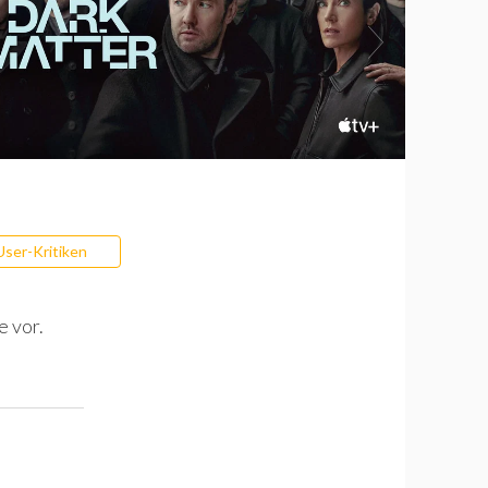
User-Kritiken
e vor.