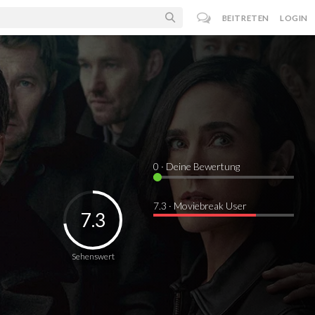
BEITRETEN
LOGIN
0
· Deine Bewertung
7.3 · Moviebreak User
7.3
Sehenswert