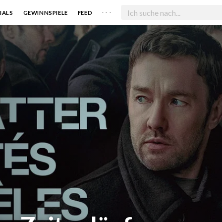
. . .
IALS
GEWINNSPIELE
FEED