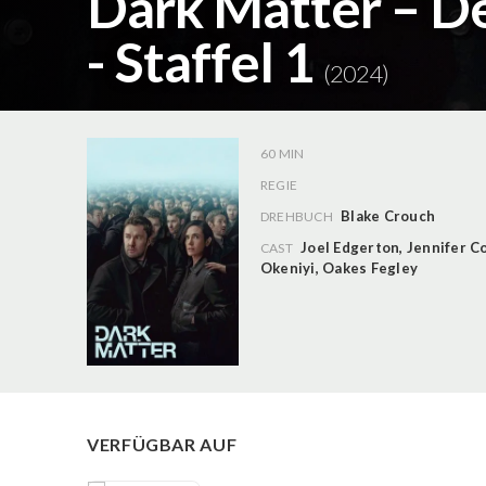
Dark Matter – De
- Staffel 1
(2024)
60 MIN
REGIE
Blake Crouch
DREHBUCH
Joel Edgerton
,
Jennifer C
CAST
Okeniyi
,
Oakes Fegley
VERFÜGBAR AUF