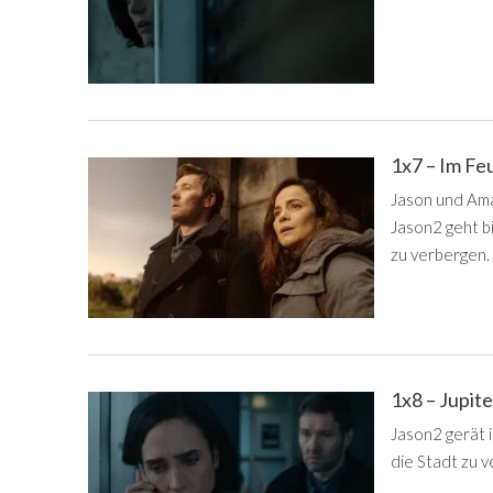
1x7 – Im Fe
Jason und Am
Jason2 geht b
zu verbergen.
1x8 – Jupit
Jason2 gerät i
die Stadt zu v