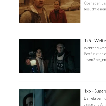
Überleben. J
besucht einen
1x5 – Welt
Während Aman
Box funktioni
Jason2 beginnt
1x6 – Super
Daniela vermu
Jason und Am