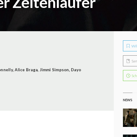
r Zeitenläufer
Wil
Sa
onnelly
,
Alice Braga
,
Jimmi Simpson
,
Dayo
Sch
NEWS