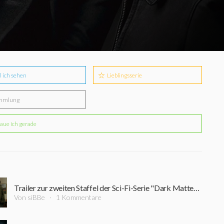
l ich sehen
Lieblingsserie
mmlung
aue ich gerade
Trailer zur zweiten Staffel der Sci-Fi-Serie "Dark Matter – Der Zeitenläufer" erschienen
Von siBBe
1 Kommentare