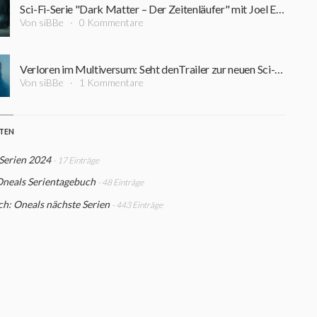
Sci-Fi-Serie "Dark Matter – Der Zeitenläufer" mit Joel Edgerton und Jennifer Connelly bekommt eine zweite Staffel auf Apple TV+
Von siBBe
0 Kommentare
Verloren im Multiversum: Seht denTrailer zur neuen Sci-Fi-Serie "Dark Matter – Der Zeitenläufer"
Von siBBe
1 Kommentare
STEN
Serien 2024
- 17 Einträge
Oneals Serientagebuch
- 48 Einträge
h: Oneals nächste Serien
- 443 Einträge