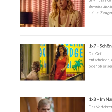
Billy muss sic
Beweisstück i
seines Zeugen
1x7 – Schön
Die Gefahr lau
entscheiden, 
oder ob er se
1x8 – Im N
Das Verfahre