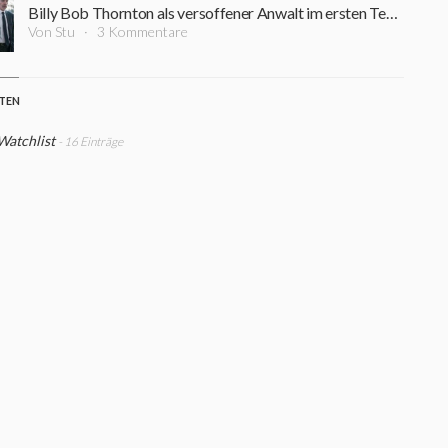
Billy Bob Thornton als versoffener Anwalt im ersten Teaser zur neuen Serie "Goliath"
Von Stu
3 Kommentare
STEN
Watchlist
- 16 Einträge