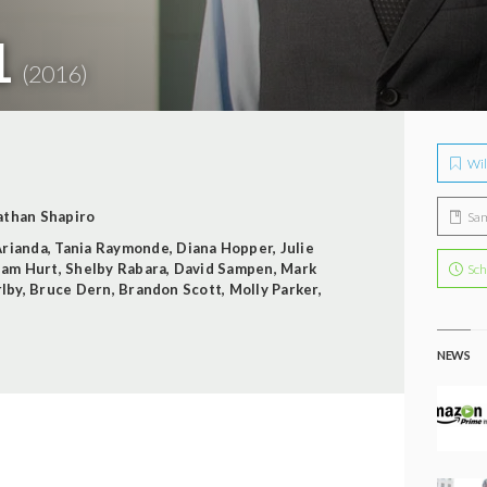
1
(2016)
Wil
athan Shapiro
Sa
Arianda
,
Tania Raymonde
,
Diana Hopper
,
Julie
iam Hurt
,
Shelby Rabara
,
David Sampen
,
Mark
Sch
rlby
,
Bruce Dern
,
Brandon Scott
,
Molly Parker
,
NEWS