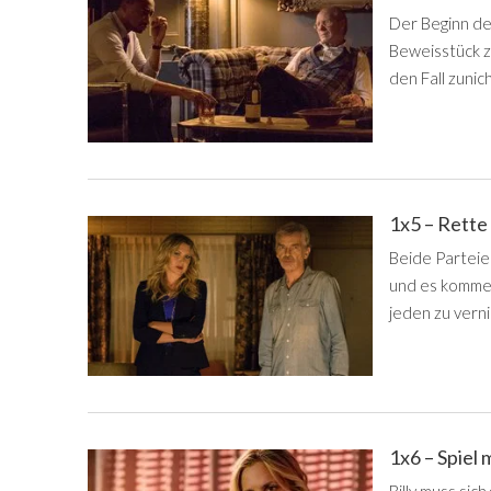
Der Beginn de
Beweisstück z
den Fall zuni
1x5 – Rette
Beide Parteie
und es kommen
jeden zu vernic
1x6 – Spiel