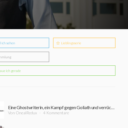
l ich sehen
Lieblingsserie
mmlung
aue ich gerade
Eine Ghostwriterin, ein Kampf gegen Goliath und verrückte Action: Neu auf Amazon Prime im Juni 2018
Von OnealRedux
4 Kommentare