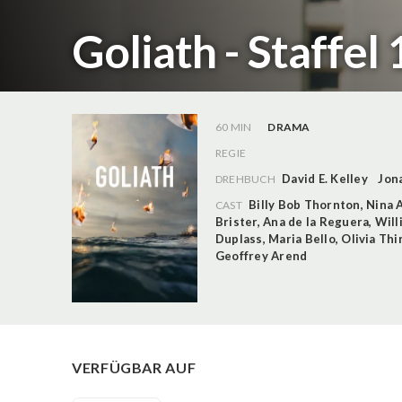
Goliath - Staffel 
60 MIN
DRAMA
REGIE
David E. Kelley
Jon
DREHBUCH
Billy Bob Thornton
,
Nina 
CAST
Brister
,
Ana de la Reguera
,
Will
Duplass
,
Maria Bello
,
Olivia Thi
Geoffrey Arend
VERFÜGBAR AUF