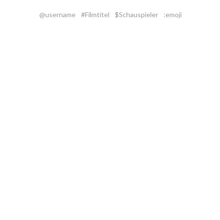
@username
#Filmtitel
$Schauspieler
:emoji