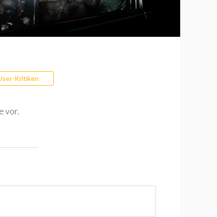
User-Kritiken
e vor.