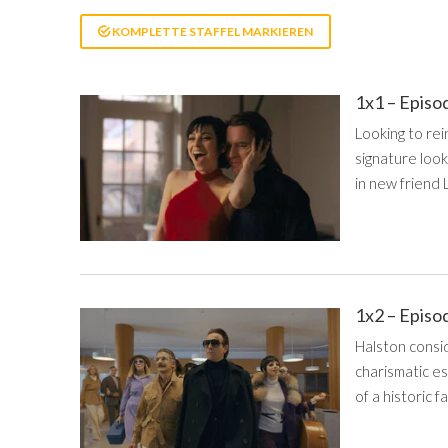
KOMPLETTE STAFFEL MARKIEREN
1x1 – Episo
Looking to rei
signature look
in new friend L
1x2 – Episo
Halston consi
charismatic es
of a historic 