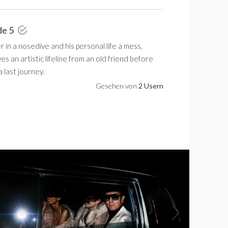
de 5
r in a nosedive and his personal life a mess,
es an artistic lifeline from an old friend before
 last journey.
Gesehen von
2 Usern