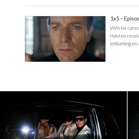
1x5 – Episo
With his caree
Halston receiv
embarking on a