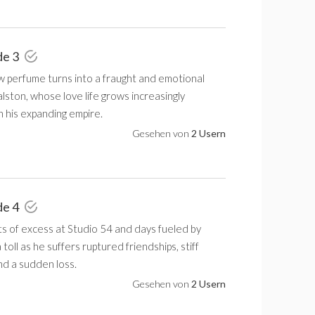
de 3
w perfume turns into a fraught and emotional
lston, whose love life grows increasingly
 his expanding empire.
Gesehen von
2 Usern
de 4
ts of excess at Studio 54 and days fueled by
toll as he suffers ruptured friendships, stiff
nd a sudden loss.
Gesehen von
2 Usern