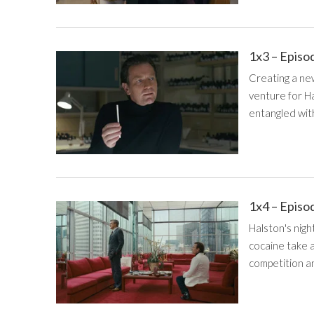
1x3 – Episo
Creating a ne
venture for Ha
entangled with
1x4 – Episo
Halston's nigh
cocaine take a 
competition a