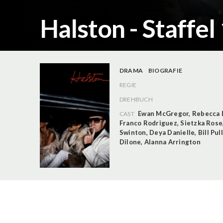
Halston - Staffel
DRAMA
BIOGRAFIE
REGIE
DREHBUCH
Ewan McGregor
,
Rebecca 
CAST
Franco Rodriguez
,
Sietzka Rose
Swinton
,
Deya Danielle
,
Bill Pu
Dilone
,
Alanna Arrington