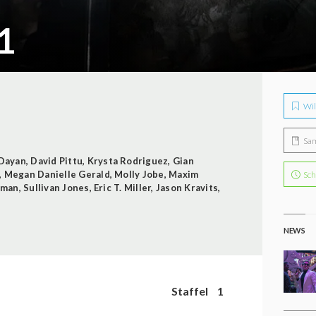
 1
Wil
Sa
Dayan
,
David Pittu
,
Krysta Rodriguez
,
Gian
,
Megan Danielle Gerald
,
Molly Jobe
,
Maxim
Sch
llman
,
Sullivan Jones
,
Eric T. Miller
,
Jason Kravits
,
NEWS
Staffel
1