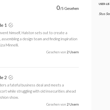
USER-LI
0
/5 Gesehen
Stus Se
de 1
nvent himself, Halston sets out to create a
, assembling a design team and finding inspiration
iza Minnelli.
Gesehen von
2 Usern
de 2
ders a fateful business deal and meets a
cort while struggling with old insecurities ahead
fashion show.
Gesehen von
2 Usern