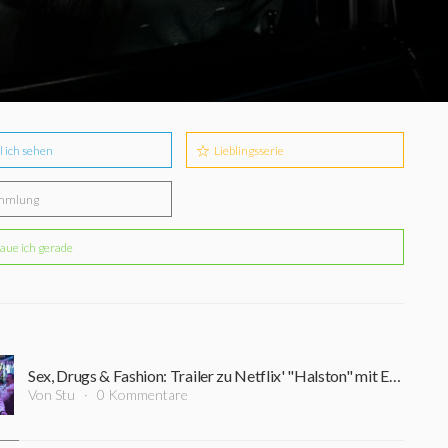
l ich sehen
Lieblingsserie
mmlung
aue ich gerade
Sex, Drugs & Fashion: Trailer zu Netflix' "Halston" mit Ewan McGregor erschienen
Von Stu
0 Kommentare