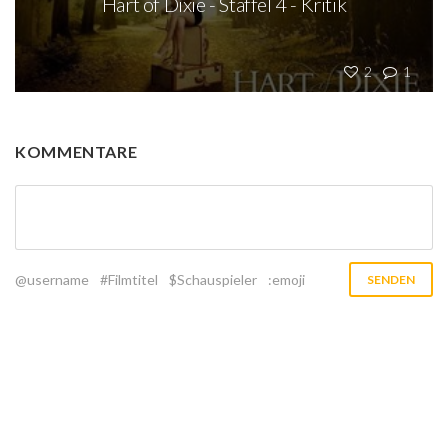
Hart of Dixie - Staffel 4 - Kritik
2
1
KOMMENTARE
@username
#Filmtitel
$Schauspieler
:emoji