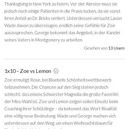
Thanksgiving in New York zu feiern. Vor der Abreise muss sie
jedoch noch einige Patienten in die Praxis locken, da sie sonst
ihren Anteil an Dr. Bricks verliert. Unterdessen versucht Lavon
Wade davon zu überzeugen, endlich seine Gefühle für Zoe
auszusprechen. George bekommt das Angebot, in der Kanzlei
seines Vaters in Montgomery zu arbeiten.
Gesehen von
13 Usern
1x10 – Zoe vs Lemon
Zoe ermutigt Rose, bei Bluebells Schönheitswettbewerb
teilzunehmen. Die Chancen auf den Sieg stehen jedoch
schlecht, da Lemons Schwester Magnolia die große Favoritin
der Miss-Wahl ist. Zoe und Lemon zeigen vollen Einsatz beim
Coaching ihrer Schützlinge – da bekommt das Wort Rivalität
eine völlig neue Bedeutung. Wade und George machen sich
unterdessen auf den Weg, um einen Weihnachtsbaum für