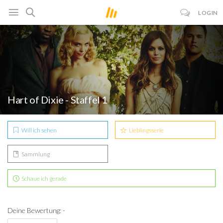
LOGIN
Hart of Dixie - Staffel 1
Will ich sehen
Lieblingsserie
Sammlung
Schaue ich gerade
Deine Bewertung: -