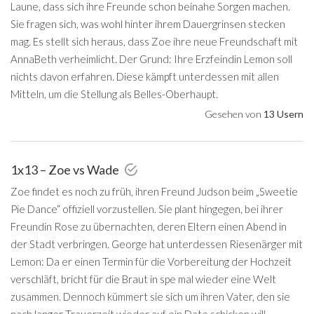
Laune, dass sich ihre Freunde schon beinahe Sorgen machen.
Sie fragen sich, was wohl hinter ihrem Dauergrinsen stecken
mag. Es stellt sich heraus, dass Zoe ihre neue Freundschaft mit
AnnaBeth verheimlicht. Der Grund: Ihre Erzfeindin Lemon soll
nichts davon erfahren. Diese kämpft unterdessen mit allen
Mitteln, um die Stellung als Belles-Oberhaupt.
Gesehen von
13 Usern
1x13 – Zoe vs Wade
Zoe findet es noch zu früh, ihren Freund Judson beim „Sweetie
Pie Dance“ offiziell vorzustellen. Sie plant hingegen, bei ihrer
Freundin Rose zu übernachten, deren Eltern einen Abend in
der Stadt verbringen. George hat unterdessen Riesenärger mit
Lemon: Da er einen Termin für die Vorbereitung der Hochzeit
verschläft, bricht für die Braut in spe mal wieder eine Welt
zusammen. Dennoch kümmert sie sich um ihren Vater, den sie
nach langer Trauerzeit wieder auf ein Date schicken will.