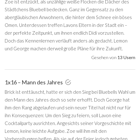
Zoe ist entzückt, als unzählige weiße Flocken die Dächer des
Städtchens Bluebell bedecken. Ganz im Gegensatz zu den
abergläubischen Anwohnern, die hinter dem Schnee ein böses
Omen. Unterdessen treffen Lavons Eltern in der Stadt ein –
der perfekte Zeitpunkt, um ihnen endlich Didi vorzustellen.
Doch das Kennenlernen verläuft anders als gedacht. Lemon
und George machen derweil große Pläne für ihre Zukunft.
Gesehen von
13 Usern
1x16 – Mann des Jahres
Brick ist enttäuscht, hatte er sich den Sieg bei Bluebells Wahl um
den Mann des Jahres doch so sehr erhofft. Doch George hat
ihm den Rang abgelaufen und sein neuer Titel hat nicht nur für
ihn Konsequenzen: Um den Sieg zu feiern, soll Lavon eine
Cocktailparty ausrichten. Angesichts seiner Vorgeschichte mit
Lemon, keine leichte Aufgabe. Zoe will ihm mit den
Vorbereitungen helfen. Als sie auf der Feier jedoch gebeten