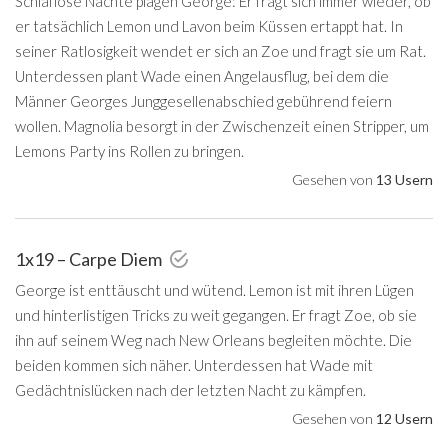
Schlaflose Nächte plagen George: Er fragt sich immer wieder, ob
er tatsächlich Lemon und Lavon beim Küssen ertappt hat. In
seiner Ratlosigkeit wendet er sich an Zoe und fragt sie um Rat.
Unterdessen plant Wade einen Angelausflug, bei dem die
Männer Georges Junggesellenabschied gebührend feiern
wollen. Magnolia besorgt in der Zwischenzeit einen Stripper, um
Lemons Party ins Rollen zu bringen.
Gesehen von
13 Usern
1x19 – Carpe Diem
George ist enttäuscht und wütend. Lemon ist mit ihren Lügen
und hinterlistigen Tricks zu weit gegangen. Er fragt Zoe, ob sie
ihn auf seinem Weg nach New Orleans begleiten möchte. Die
beiden kommen sich näher. Unterdessen hat Wade mit
Gedächtnislücken nach der letzten Nacht zu kämpfen.
Gesehen von
12 Usern