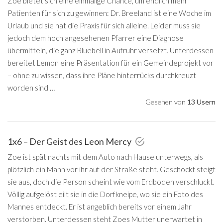
Zoe bietet sich eine einmalige Chance, um endlich mehr
Patienten für sich zu gewinnen: Dr. Breeland ist eine Woche im
Urlaub und sie hat die Praxis für sich alleine. Leider muss sie
jedoch dem hoch angesehenen Pfarrer eine Diagnose
übermitteln, die ganz Bluebell in Aufruhr versetzt. Unterdessen
bereitet Lemon eine Präsentation für ein Gemeindeprojekt vor
– ohne zu wissen, dass ihre Pläne hinterrücks durchkreuzt
worden sind …
Gesehen von
13 Usern
1x6 – Der Geist des Leon Mercy
Zoe ist spät nachts mit dem Auto nach Hause unterwegs, als
plötzlich ein Mann vor ihr auf der Straße steht. Geschockt steigt
sie aus, doch die Person scheint wie vom Erdboden verschluckt.
Völlig aufgelöst eilt sie in die Dorfkneipe, wo sie ein Foto des
Mannes entdeckt. Er ist angeblich bereits vor einem Jahr
verstorben. Unterdessen steht Zoes Mutter unerwartet in