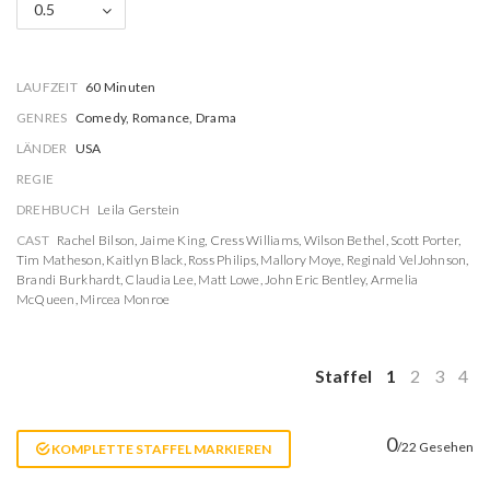
0.5
LAUFZEIT
60 Minuten
GENRES
Comedy, Romance, Drama
LÄNDER
USA
REGIE
DREHBUCH
Leila Gerstein
CAST
Rachel Bilson
,
Jaime King
,
Cress Williams
,
Wilson Bethel
,
Scott Porter
,
Tim Matheson
,
Kaitlyn Black
,
Ross Philips
,
Mallory Moye
,
Reginald VelJohnson
,
Brandi Burkhardt
,
Claudia Lee
,
Matt Lowe
,
John Eric Bentley
,
Armelia
McQueen
,
Mircea Monroe
Staffel
1
2
3
4
0
/22 Gesehen
KOMPLETTE STAFFEL MARKIEREN