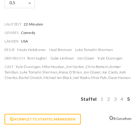
0.5
LAUFZEIT
22 Minuten
GENRES
Comedy
LÄNDER
USA
REGIE
Nicole Holofcener
Neal Brennan
Luke Tomalin Sherman
DREHBUCH
Tami Sagher
Gabe Liedman
Jon Glaser
Kyle Dunnigan
CAST
Kyle Dunnigan
,
Mike Houston
,
Jim Norton
,
Chris Beetem
,
Amber
Tamblyn
,
Luke Tomalin Sherman
,
Alana O'Brien
,
Jon Glaser
,
Joe Coots
,
Josh
Charles
,
Rachel Dratch
,
Michael Ian Black
,
Joel Rooks
,
Missi Pyle
,
Dave Hanson
Staffel
1
2
3
4
5
0
/8 Gesehen
KOMPLETTE STAFFEL MARKIEREN