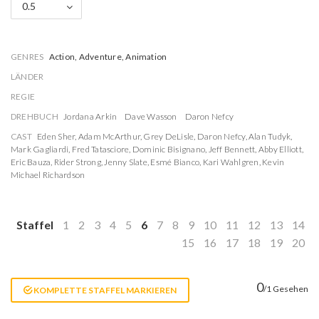
0.5
GENRES
Action, Adventure, Animation
LÄNDER
REGIE
DREHBUCH
Jordana Arkin
Dave Wasson
Daron Nefcy
CAST
Eden Sher
,
Adam McArthur
,
Grey DeLisle
,
Daron Nefcy
,
Alan Tudyk
,
Mark Gagliardi
,
Fred Tatasciore
,
Dominic Bisignano
,
Jeff Bennett
,
Abby Elliott
,
Eric Bauza
,
Rider Strong
,
Jenny Slate
,
Esmé Bianco
,
Kari Wahlgren
,
Kevin
Michael Richardson
Staffel
1
2
3
4
5
6
7
8
9
10
11
12
13
14
15
16
17
18
19
20
0
/1 Gesehen
KOMPLETTE STAFFEL MARKIEREN