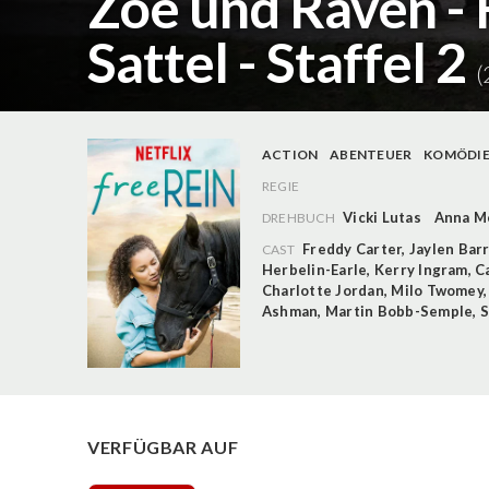
Zoe und Raven - 
Sattel - Staffel 2
(
ACTION
ABENTEUER
KOMÖDI
REGIE
Vicki Lutas
Anna M
DREHBUCH
Freddy Carter
,
Jaylen Bar
CAST
Herbelin-Earle
,
Kerry Ingram
,
C
Charlotte Jordan
,
Milo Twomey
Ashman
,
Martin Bobb-Semple
,
S
VERFÜGBAR AUF