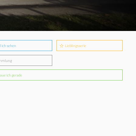
l ich sehen
Lieblingsserie
mmlung
aue ich gerade