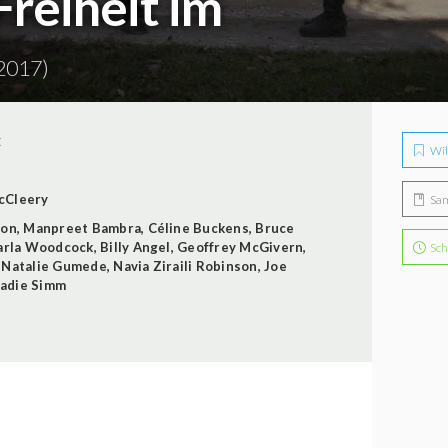
Freiheit im
2017)
E
Wil
cCleery
Sa
ron
,
Manpreet Bambra
,
Céline Buckens
,
Bruce
arla Woodcock
,
Billy Angel
,
Geoffrey McGivern
,
Sch
,
Natalie Gumede
,
Navia Ziraili Robinson
,
Joe
adie Simm