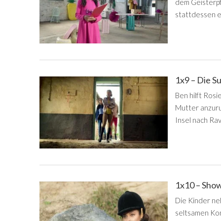
dem Geisterpfe
stattdessen e
1x9 – Die S
Ben hilft Rosi
Mutter anzuru
Insel nach Ra
1x10 – Sh
Die Kinder ne
seltsamen Ko