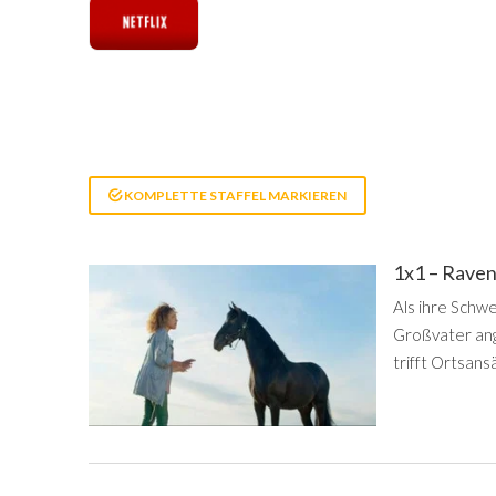
KOMPLETTE STAFFEL MARKIEREN
1x1 – Rave
Als ihre Schw
Großvater an
trifft Ortsans