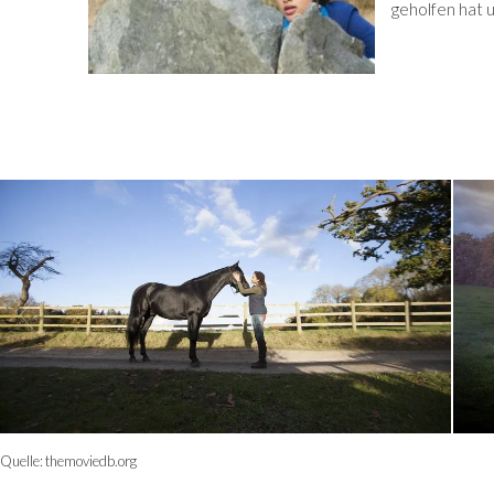
geholfen hat u
Quelle:
themoviedb.org