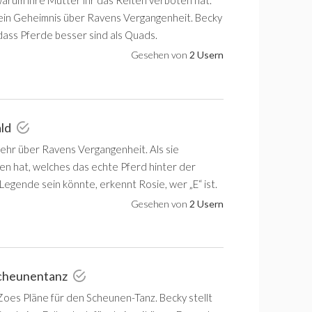
warum ihre Mutter ihr das Reiten verboten hat.
 ein Geheimnis über Ravens Vergangenheit. Becky
dass Pferde besser sind als Quads.
Gesehen von
2 Usern
ald
ehr über Ravens Vergangenheit. Als sie
n hat, welches das echte Pferd hinter der
egende sein könnte, erkennt Rosie, wer „E“ ist.
Gesehen von
2 Usern
Scheunentanz
Zoes Pläne für den Scheunen-Tanz. Becky stellt