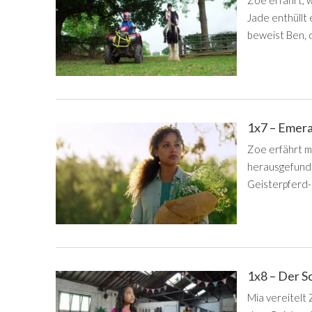
Zoe erfährt, 
Jade enthüllt
beweist Ben, 
1x7 – Emer
Zoe erfährt m
herausgefunde
Geisterpferd-L
1x8 – Der 
Mia vereitelt 