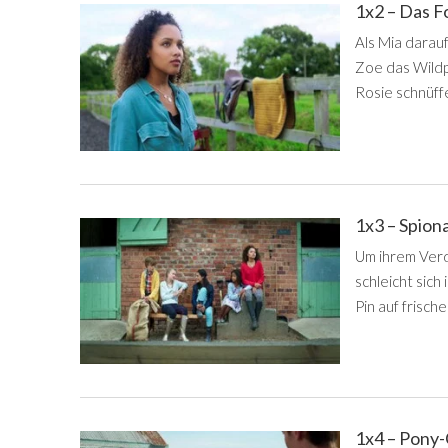
1x2 – Das F
Als Mia darauf
Zoe das Wildp
Rosie schnüffe
1x3 – Spio
Um ihrem Verd
schleicht sich
Pin auf frische
1x4 – Pony