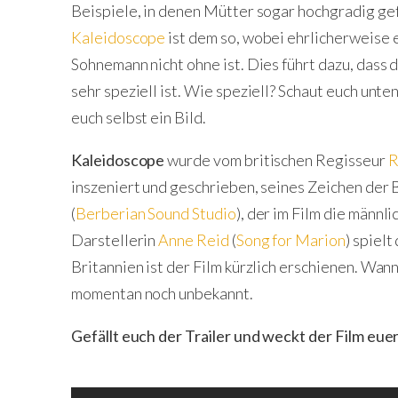
Beispiele, in denen Mütter sogar hochgradig gefä
Kaleidoscope
ist dem so, wobei ehrlicherweise 
Sohnemann nicht ohne ist. Dies führt dazu, dass
sehr speziell ist. Wie speziell? Schaut euch unte
euch selbst ein Bild.
Kaleidoscope
wurde vom britischen Regisseur
R
inszeniert und geschrieben, seines Zeichen der
(
Berberian Sound Studio
), der im Film die männ
Darstellerin
Anne Reid
(
Song for Marion
) spiel
Britannien ist der Film kürzlich erschienen. Wan
momentan noch unbekannt.
Gefällt euch der Trailer und weckt der Film eue