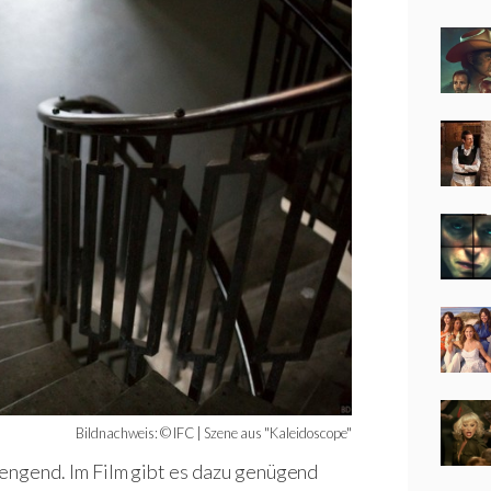
Bildnachweis: © IFC | Szene aus "Kaleidoscope"
rengend. Im Film gibt es dazu genügend