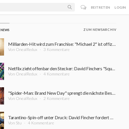
BEITRETEN
LOGIN
ZUM NEWSARCHIV
E NEWS
Milliarden-Hit wird zum Franchise: "Michael 2" ist offiziell in Arbeit – erster Zeitplan steht
Von OnealRedux
3 Kommentare
Netflix zieht offenbar den Stecker: David Finchers "Squid Game"-Projekt steht vor dem Aus
Von OnealRedux
4 Kommentare
"Spider-Man: Brand New Day" sprengt die nächste Bestmarke: Diesen Kino-Rekord schaffte zuvor kein Film
Von OnealRedux
2 Kommentare
Tarantino-Spin-off unter Druck: David Fincher fordert Nachdrehs für 200-Millionen-Dollar-Film
Von Stu
4 Kommentare