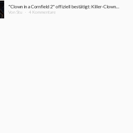
"Clown in a Cornfield 2" offiziell bestätigt: Killer-Clown kehrt zurück
Von Stu
4 Kommentare