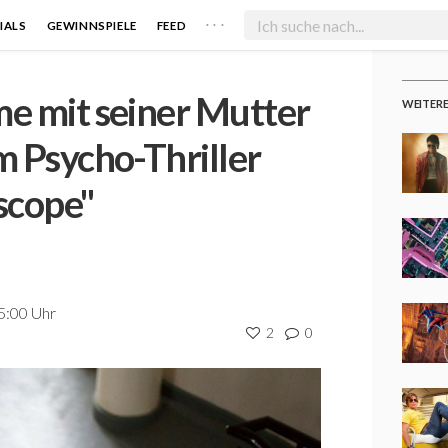
. . .
IALS
GEWINNSPIELE
FEED
me mit seiner Mutter
WEITER
m Psycho-Thriller
scope"
5:00 Uhr
2
0