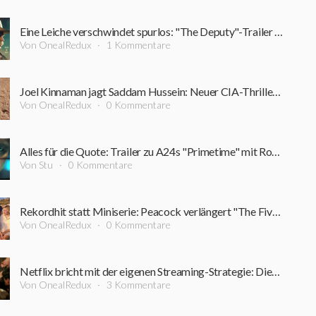
Eine Leiche verschwindet spurlos: "The Deputy"-Trailer führt in einen Sumpf aus Korruption und Verbrechen
Von OnealRedux
1 Kommentare
Joel Kinnaman jagt Saddam Hussein: Neuer CIA-Thriller startet bereits im September
Von OnealRedux
0 Kommentare
Alles für die Quote: Trailer zu A24s "Primetime" mit Robert Pattinson ist online
Von Stu
0 Kommentare
Rekordhit statt Miniserie: Peacock verlängert "The Five-Star Weekend" überraschend um Staffel 2
Von OnealRedux
0 Kommentare
Netflix bricht mit der eigenen Streaming-Strategie: Dieser Film bleibt rekordverdächtig lange im Kino
Von OnealRedux
3 Kommentare