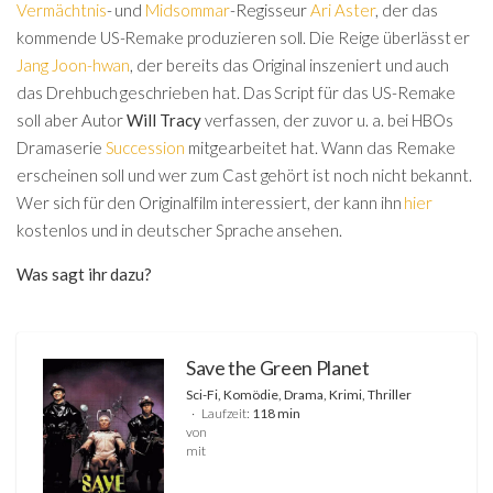
Vermächtnis
- und
Midsommar
-Regisseur
Ari Aster
, der das
kommende US-Remake produzieren soll. Die Reige überlässt er
Jang Joon-hwan
, der bereits das Original inszeniert und auch
das Drehbuch geschrieben hat. Das Script für das US-Remake
soll aber Autor
Will Tracy
verfassen, der zuvor u. a. bei HBOs
Dramaserie
Succession
mitgearbeitet hat. Wann das Remake
erscheinen soll und wer zum Cast gehört ist noch nicht bekannt.
Wer sich für den Originalfilm interessiert, der kann ihn
hier
kostenlos und in deutscher Sprache ansehen.
Was sagt ihr dazu?
Save the Green Planet
Sci-Fi, Komödie, Drama, Krimi, Thriller
Laufzeit:
118 min
von
mit