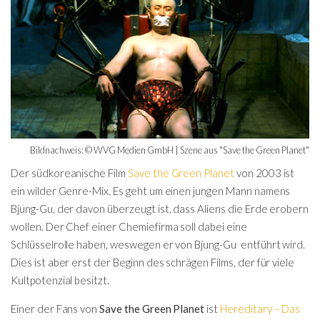
Bildnachweis: © WVG Medien GmbH | Szene aus "Save the Green Planet"
Der südkoreanische Film
Save the Green Planet
von 2003 ist
ein wilder Genre-Mix. Es geht um einen jungen Mann namens
Bjung-Gu, der davon überzeugt ist, dass Aliens die Erde erobern
wollen. Der Chef einer Chemiefirma soll dabei eine
Schlüsselrolle haben, weswegen er von Bjung-Gu entführt wird.
Dies ist aber erst der Beginn des schrägen Films, der für viele
Kultpotenzial besitzt.
Einer der Fans von
Save the Green Planet
ist
Hereditary – Das