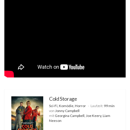
Cold Storage
Sci-Fi, Komödie, Horror
Laufzeit:
99 min
von
Jonny Campbell
mit
Georgina Campbell, Joe Keery, Liam
Neeson