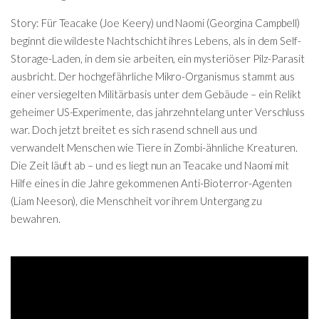
Story: Für Teacake (Joe Keery) und Naomi (Georgina Campbell)
beginnt die wildeste Nachtschicht ihres Lebens, als in dem Self-
Storage-Laden, in dem sie arbeiten, ein mysteriöser Pilz-Parasit
ausbricht. Der hochgefährliche Mikro-Organismus stammt aus
einer versiegelten Militärbasis unter dem Gebäude – ein Relikt
geheimer US-Experimente, das jahrzehntelang unter Verschluss
war. Doch jetzt breitet es sich rasend schnell aus und
verwandelt Menschen wie Tiere in Zombi-ähnliche Kreaturen.
Die Zeit läuft ab – und es liegt nun an Teacake und Naomi mit
Hilfe eines in die Jahre gekommenen Anti-Bioterror-Agenten
(Liam Neeson), die Menschheit vor ihrem Untergang zu
bewahren.