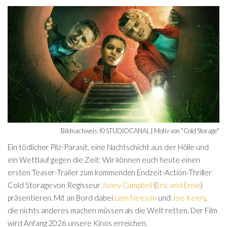
Bildnachweis: © STUDIOCANAL | Motiv von "Cold Storage"
Ein tödlicher Pilz-Parasit, eine Nachtschicht aus der Hölle und
ein Wettlauf gegen die Zeit: Wir können euch heute einen
ersten Teaser-Trailer zum kommenden Endzeit-Action-Thriller
Cold Storage von Regisseur
Jonny Campbell
(
Eric and Ernie
)
präsentieren. Mit an Bord dabei
Liam Neeson
und
Joe Keery
,
die nichts anderes machen müssen als die Welt retten. Der Film
wird Anfang 2026 unsere Kinos erreichen.