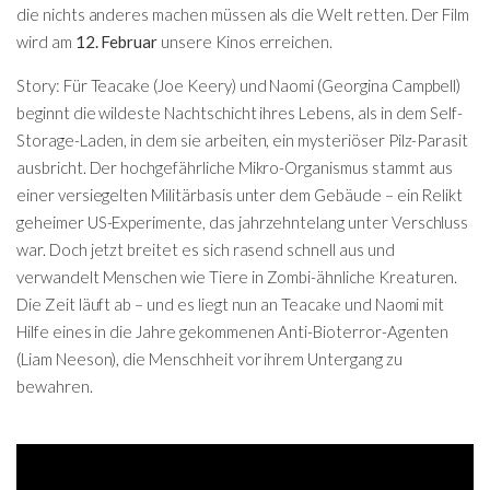
die nichts anderes machen müssen als die Welt retten. Der Film
wird am
12. Februar
unsere Kinos erreichen.
Story: Für Teacake (Joe Keery) und Naomi (Georgina Campbell)
beginnt die wildeste Nachtschicht ihres Lebens, als in dem Self-
Storage-Laden, in dem sie arbeiten, ein mysteriöser Pilz-Parasit
ausbricht. Der hochgefährliche Mikro-Organismus stammt aus
einer versiegelten Militärbasis unter dem Gebäude – ein Relikt
geheimer US-Experimente, das jahrzehntelang unter Verschluss
war. Doch jetzt breitet es sich rasend schnell aus und
verwandelt Menschen wie Tiere in Zombi-ähnliche Kreaturen.
Die Zeit läuft ab – und es liegt nun an Teacake und Naomi mit
Hilfe eines in die Jahre gekommenen Anti-Bioterror-Agenten
(Liam Neeson), die Menschheit vor ihrem Untergang zu
bewahren.