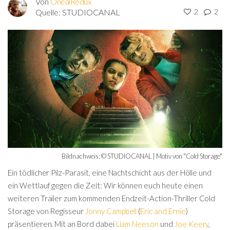
Von
OnealRedux
Quelle:
STUDIOCANAL
2
2
Bildnachweis: © STUDIOCANAL | Motiv von "Cold Storage"
Ein tödlicher Pilz-Parasit, eine Nachtschicht aus der Hölle und
ein Wettlauf gegen die Zeit: Wir können euch heute einen
weiteren Trailer zum kommenden Endzeit-Action-Thriller Cold
Storage von Regisseur
Jonny Campbell
(
Eric and Ernie
)
präsentieren. Mit an Bord dabei
Liam Neeson
und
Joe Keery
,