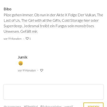
Bibo
Pilze gehen immer. Ob nun in der Akte X Folge Der Vulkan, The
Last of Us, The Girl with all the Gifts, Cold Storage hier oder
Superdeep. Jedesmal treibt ein Fungus sein monströses
Unwesen. Gefällt mir.
vor 9 Monaten
1
Jumik
‍
vor 9 Monaten
@username
#Filmtitel
$Schauspieler
:emoji