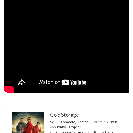
Cold Storage
Sci-Fi, Komödie, Horror
Laufzeit:
99 min
von
Jonny Campbell
mit
Georgina Campbell, Joe Keery, Liam