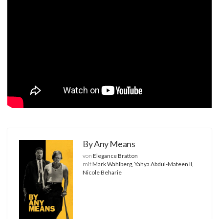
By Any Means
von
Elegance Bratton
mit
Mark Wahlberg, Yahya Abdul-Mateen II,
Nicole Beharie