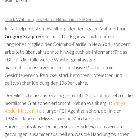
Mark Wahlberg als Mafia-Hitman im 1960er-Look
Im Mittelpunkt steht Wahlberg, der den realen Mafia-Hitman
Gregory Scarpa
verkörpert. Die Figur war nicht nur ein
ranghohes Mitglied der Colombo-Familie in New York, sondern
arbeitete über Jahrzehnte hinweg auch als Informant für das
FBI. Für die Rolle wurde Wahlberg umfassend
maskenbildnerisch verändert – inklusive Prothesen im
Gesichtsbereich, Perücke, stark betonten Koteletten und
zeittypischer Kleidung der 1960er-Jahre.
Der Film soll eine düstere, angespannte Atmosphäre liefern, die
moralische Grauzonen erforscht. Neben Wahlberg ist
Yahya
Abdul-Mateen II
als junger FBI-Agent zu sehen, der in den
1960er-Jahren in Mississippi eine Mordserie an
Bürgerrechtsaktivisten untersucht. Beide Figuren werden
gezwungen, zusammenzuarbeiten, was die Handlung zwischen