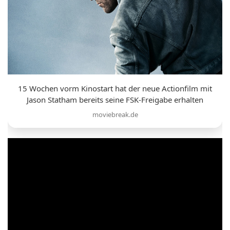
15 Wochen vorm Kinostart hat der neue Actionfilm mit
Jason Statham bereits seine FSK-Freigabe erhalten
moviebreak.de