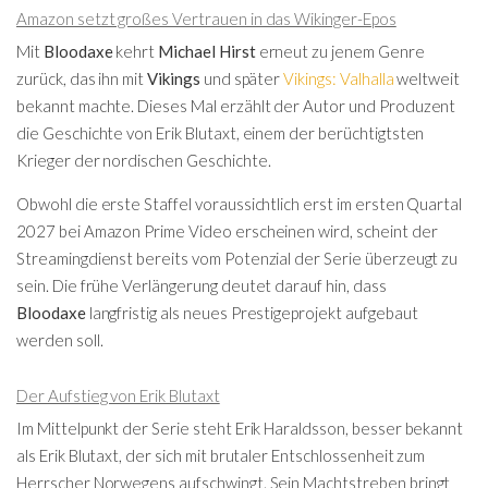
Amazon setzt großes Vertrauen in das Wikinger-Epos
Mit
Bloodaxe
kehrt
Michael Hirst
erneut zu jenem Genre
zurück, das ihn mit
Vikings
und später
Vikings: Valhalla
weltweit
bekannt machte. Dieses Mal erzählt der Autor und Produzent
die Geschichte von Erik Blutaxt, einem der berüchtigtsten
Krieger der nordischen Geschichte.
Obwohl die erste Staffel voraussichtlich erst im ersten Quartal
2027 bei Amazon Prime Video erscheinen wird, scheint der
Streamingdienst bereits vom Potenzial der Serie überzeugt zu
sein. Die frühe Verlängerung deutet darauf hin, dass
Bloodaxe
langfristig als neues Prestigeprojekt aufgebaut
werden soll.
Der Aufstieg von Erik Blutaxt
Im Mittelpunkt der Serie steht Erik Haraldsson, besser bekannt
als Erik Blutaxt, der sich mit brutaler Entschlossenheit zum
Herrscher Norwegens aufschwingt. Sein Machtstreben bringt