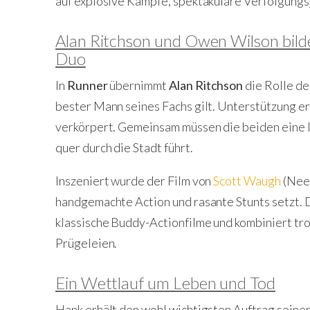
auf explosive Kämpfe, spektakuläre Verfolgungs
Alan Ritchson und Owen Wilson bild
Duo
In
Runner
übernimmt
Alan Ritchson
die Rolle de
bester Mann seines Fachs gilt. Unterstützung er
verkörpert. Gemeinsam müssen die beiden eine l
quer durch die Stadt führt.
Inszeniert wurde der Film von
Scott Waugh
(Need
handgemachte Action und rasante Stunts setzt. D
klassische Buddy-Actionfilme und kombiniert t
Prügeleien.
Ein Wettlauf um Leben und Tod
Hank erhält den wohl wichtigsten Auftrag seiner