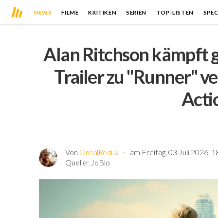
NEWS
FILME
KRITIKEN
SERIEN
TOP-LISTEN
SPEC
Alan Ritchson kämpft g
Trailer zu "Runner" ve
Acti
Von
OnealRedux
am Freitag, 03 Juli 2026, 1
Quelle:
JoBlo