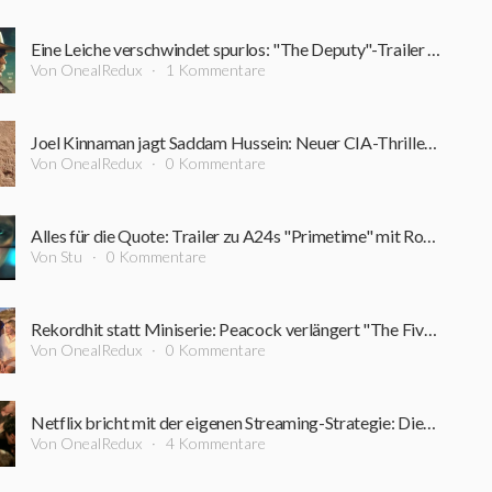
Eine Leiche verschwindet spurlos: "The Deputy"-Trailer führt in einen Sumpf aus Korruption und Verbrechen
Von OnealRedux
1 Kommentare
Joel Kinnaman jagt Saddam Hussein: Neuer CIA-Thriller startet bereits im September
Von OnealRedux
0 Kommentare
Alles für die Quote: Trailer zu A24s "Primetime" mit Robert Pattinson ist online
Von Stu
0 Kommentare
Rekordhit statt Miniserie: Peacock verlängert "The Five-Star Weekend" überraschend um Staffel 2
Von OnealRedux
0 Kommentare
Netflix bricht mit der eigenen Streaming-Strategie: Dieser Film bleibt rekordverdächtig lange im Kino
Von OnealRedux
4 Kommentare