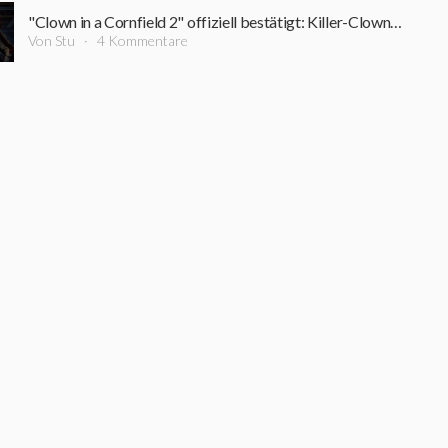
"Clown in a Cornfield 2" offiziell bestätigt: Killer-Clown kehrt zurück
Von Stu
4 Kommentare