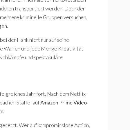
dchen transportiert werden. Doch der
ls mehrere kriminelle Gruppen versuchen,
gen.
bei der Hank nicht nur auf seine
te Waffen und jede Menge Kreativität
te Nahkämpfe und spektakuläre
rfolgreiches Jahr fort. Nach dem Netflix-
eacher-Staffel auf
Amazon Prime Video
m.
gesetzt. Wer auf kompromisslose Action,