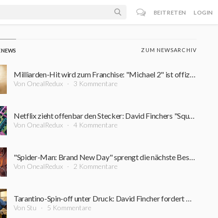
BEITRETEN
LOGIN
ZUM NEWSARCHIV
E NEWS
Milliarden-Hit wird zum Franchise: "Michael 2" ist offiziell in Arbeit – erster Zeitplan steht
Von OnealRedux
3 Kommentare
Netflix zieht offenbar den Stecker: David Finchers "Squid Game"-Projekt steht vor dem Aus
Von OnealRedux
4 Kommentare
"Spider-Man: Brand New Day" sprengt die nächste Bestmarke: Diesen Kino-Rekord schaffte zuvor kein Film
Von OnealRedux
2 Kommentare
Tarantino-Spin-off unter Druck: David Fincher fordert Nachdrehs für 200-Millionen-Dollar-Film
Von Stu
5 Kommentare