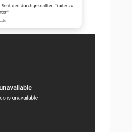
 Seht den durchgeknallten Trailer zu
hter"
k.de