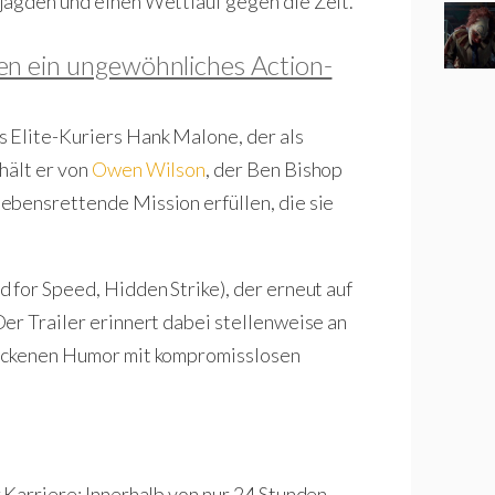
jagden und einen Wettlauf gegen die Zeit.
en ein ungewöhnliches Action-
s Elite-Kuriers Hank Malone, der als
hält er von
Owen Wilson
, der Ben Bishop
ebensrettende Mission erfüllen, die sie
 for Speed, Hidden Strike), der erneut auf
er Trailer erinnert dabei stellenweise an
rockenen Humor mit kompromisslosen
 Karriere: Innerhalb von nur 24 Stunden