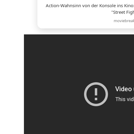
Action-Wahnsinn von der Konsole ins Kino:
"Street Fig
moviebrea