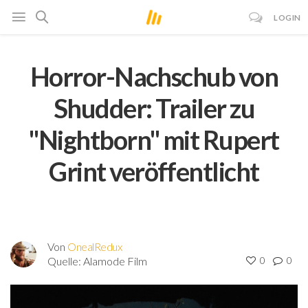
LOGIN
Horror-Nachschub von
Shudder: Trailer zu
"Nightborn" mit Rupert
Grint veröffentlicht
Von
OnealRedux
Quelle:
Alamode Film
0
0