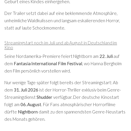
Geburt eines Kindes einhergehen.
Der Trailer setzt dabei auf eine beklemmende Atmosphäre,
unheimliche Waldkulissen und langsam eskalierenden Horror,
statt auf laute Schockmomente.
Streamingstart noch im Juli und ab August in Deutschland im
Kino
Seine Nordamerika-Premiere feiert Nightborn am
22. Juli
auf
dem
Fantasia International Film Festival
, wo Hanna Bergholm
den Film persönlich vorstellen wird.
Nur wenige Tage später folgt bereits der Streamingstart: Ab
dem
31. Juli 2026
ist der Horror-Thriller exklusiv beim Genre-
Streamingdienst
Shudder
verfügbar. Der deutsche Kinostart
folgt am
06. August
. Für Fans atmosphärischer Horrorfilme
dürfte
Nightborn
damit zu den spannendsten Genre-Neustarts
des Monats gehören.