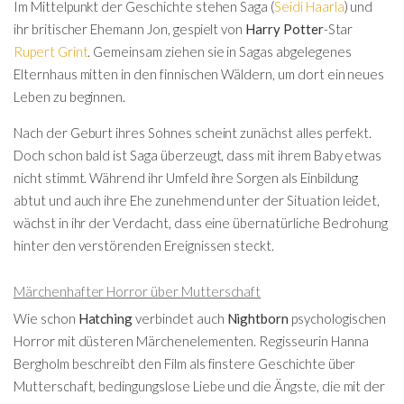
Im Mittelpunkt der Geschichte stehen Saga (
Seidi Haarla
) und
ihr britischer Ehemann Jon, gespielt von
Harry Potter
-Star
Rupert Grint
. Gemeinsam ziehen sie in Sagas abgelegenes
Elternhaus mitten in den finnischen Wäldern, um dort ein neues
Leben zu beginnen.
Nach der Geburt ihres Sohnes scheint zunächst alles perfekt.
Doch schon bald ist Saga überzeugt, dass mit ihrem Baby etwas
nicht stimmt. Während ihr Umfeld ihre Sorgen als Einbildung
abtut und auch ihre Ehe zunehmend unter der Situation leidet,
wächst in ihr der Verdacht, dass eine übernatürliche Bedrohung
hinter den verstörenden Ereignissen steckt.
Märchenhafter Horror über Mutterschaft
Wie schon
Hatching
verbindet auch
Nightborn
psychologischen
Horror mit düsteren Märchenelementen. Regisseurin Hanna
Bergholm beschreibt den Film als finstere Geschichte über
Mutterschaft, bedingungslose Liebe und die Ängste, die mit der