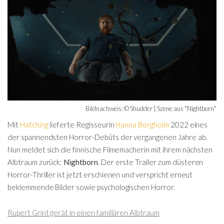
Bildnachweis: © Shudder | Szene aus "Nightborn"
Mit
Hatching
lieferte Regisseurin
Hanna Bergholm
2022 eines
der spannendsten Horror-Debüts der vergangenen Jahre ab.
Nun meldet sich die finnische Filmemacherin mit ihrem nächsten
Albtraum zurück:
Nightborn
. Der erste Trailer zum düsteren
Horror-Thriller ist jetzt erschienen und verspricht erneut
beklemmende Bilder sowie psychologischen Horror.
Rupert Grint gerät in einen familiären Albtraum