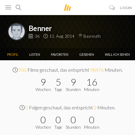
LOGIN
Benner
36
11. Aug. 2014
Bayreuth
PROFIL
LISTEN
FAVORITEN
GESEHEN
WILL ICH SEHEN
950
Filme geschaut, das entspricht
98476
Minuten.
9
5
9
16
Wochen
Tage
Stunden
Minuten
0
Folgen geschaut, das entspricht
0
Minuten.
0
0
0
0
Wochen
Tage
Stunden
Minuten