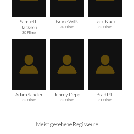
Samuel L.
Bruce Willis
Jack Black
Jackson
30 Filme
22 Filme
30 Filme
Adam Sandler
Johnny Depp
Brad Pitt
22 Filme
22 Filme
21 Filme
Meist gesehene Regisseure