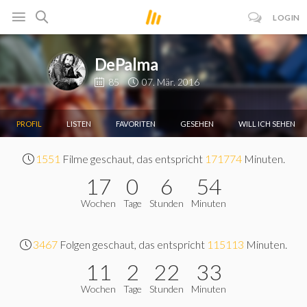
LOGIN
DePalma
85
07. Mär. 2016
PROFIL
LISTEN
FAVORITEN
GESEHEN
WILL ICH SEHEN
1551
Filme geschaut, das entspricht
171774
Minuten.
17
0
6
54
Wochen
Tage
Stunden
Minuten
3467
Folgen geschaut, das entspricht
115113
Minuten.
11
2
22
33
Wochen
Tage
Stunden
Minuten