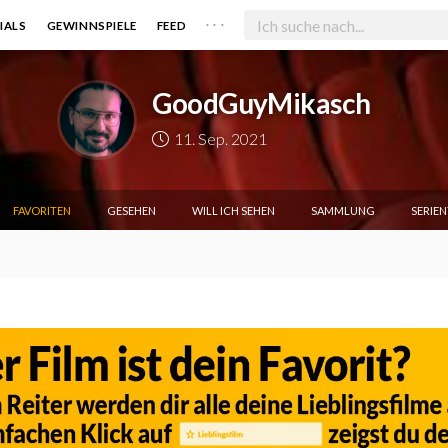
. . .
IALS
GEWINNSPIELE
FEED
GoodGuyMikasch
11. Sep. 2021
FAVORITEN
GESEHEN
WILL ICH SEHEN
SAMMLUNG
SERIE