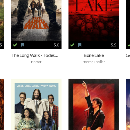
.5
5.0
5.5
r
The Long Walk - Todesmarsch
Bone Lake
Horror
Horror, Thriller