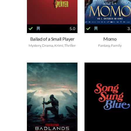
5.0
3
Ballad of a Small Player
Momo
Mystery, Drama, Krimi, Thriller
Fantasy, Family