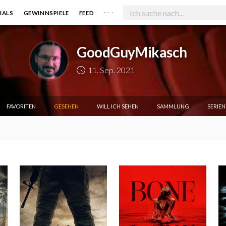
. . .
IALS
GEWINNSPIELE
FEED
GoodGuyMikasch
11. Sep. 2021
FAVORITEN
GESEHEN
WILL ICH SEHEN
SAMMLUNG
SERIE