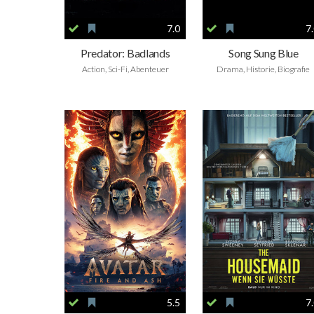
7.0
7
Predator: Badlands
Song Sung Blue
Action, Sci-Fi, Abenteuer
Drama, Historie, Biografie
5.5
7