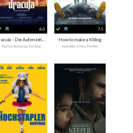
6.0
7.5
Dracula – Die Auferstehung
How to make a Killing
Horror, Romanze, Fantasy
Komödie, Krimi, Thriller