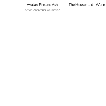
Avatar: Fire and Ash
The
Action, Abenteuer, Animation