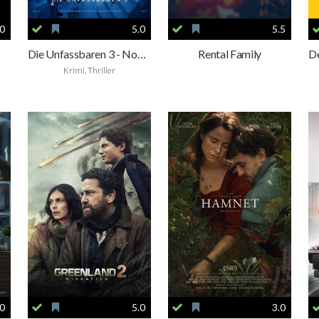
.0
5.0
5.5
Die Unfassbaren 3 - Now You See Me
Rental Family
Krimi, Thriller
.0
5.0
3.0