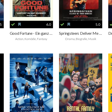
.5
6.0
5.0
Good Fortune - Ein ganz spezieller Schutzengel
Springsteen: Deliver Me from Nowhere
Action, Komödie, Fantasy
Drama, Biografie, Musik