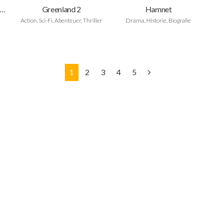
 Housemaid - Wenn sie wüsste
Greenland 2
Hamnet
Action, Sci-Fi, Abenteuer, Thriller
Drama, Historie, Biografie
1
2
3
4
5