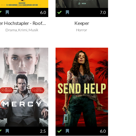
6.0
7.0
Der Hochstapler - Roofman
Keeper
Drama, Krimi, Musik
Horror
2.5
6.0