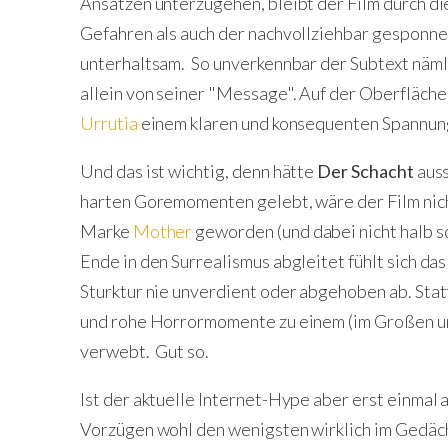
Ansätzen unterzugehen, bleibt der Film durch d
Gefahren als auch der nachvollziehbar gesponn
unterhaltsam. So unverkennbar der Subtext näml
allein von seiner "Message". Auf der Oberfläche
Urrutia
einem klaren und konsequenten Spannu
Und das ist wichtig, denn hätte
Der Schacht
auss
harten Goremomenten gelebt, wäre der Film nich
Marke
Mother
geworden (und dabei nicht halb 
Ende in den Surrealismus abgleitet fühlt sich d
Sturktur nie unverdient oder abgehoben ab. Sta
und rohe Horrormomente zu einem (im Großen u
verwebt. Gut so.
Ist der aktuelle Internet-Hype aber erst einmal
Vorzügen wohl den wenigsten wirklich im Gedächt