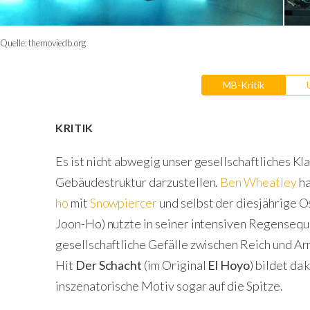
Quelle:
themoviedb.org
MB-Kritik
KRITIK
Es ist nicht abwegig unser gesellschaftliches K
Gebäudestruktur darzustellen.
Ben Wheatley
ha
ho
mit
Snowpiercer
und selbst der diesjährige 
Joon-Ho) nutzte in seiner intensiven Regenseq
gesellschaftliche Gefälle zwischen Reich und Arm
Hit
Der Schacht
(im Original
El Hoyo
) bildet da
inszenatorische Motiv sogar auf die Spitze.