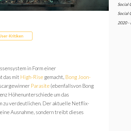
Social 
Social 
2020 - 
User-Kritiken
lassensystem in Form einer
t das mit
High-Rise
gemacht,
Bong Joon-
Oscargewinner
Parasite
(ebenfallsvon Bong
uenz Höhenunterschiede um das
 zu verdeutlichen. Der aktuelle Netflix-
 keine Ausnahme, sondern treibt dieses