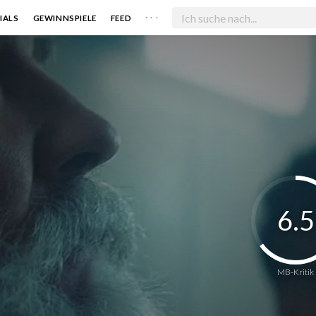
. . .
IALS
GEWINNSPIELE
FEED
6.5
MB-Kritik