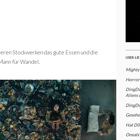
oberen Stockwerken das gute Essen und die
USER-LI
Mann für Wandel.
Mighty
Horror 
DingDon
Aliens 
DingDo
Gesehe
Hat D0
Oneals