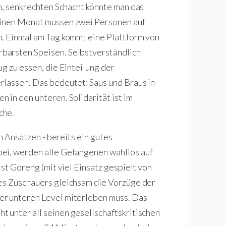
en, senkrechten Schacht könnte man das
Einen Monat müssen zwei Personen auf
n. Einmal am Tag kommt eine Plattform von
barsten Speisen. Selbstverständlich
g zu essen, die Einteilung der
rlassen. Das bedeutet: Saus und Braus in
 in den unteren. Solidarität ist im
che.
n Ansätzen - bereits ein gutes
ei, werden alle Gefangenen wahllos auf
ist Goreng (mit viel Einsatz gespielt von
des Zuschauers gleichsam die Vorzüge der
er unteren Level miterleben muss. Das
t unter all seinen gesellschaftskritischen