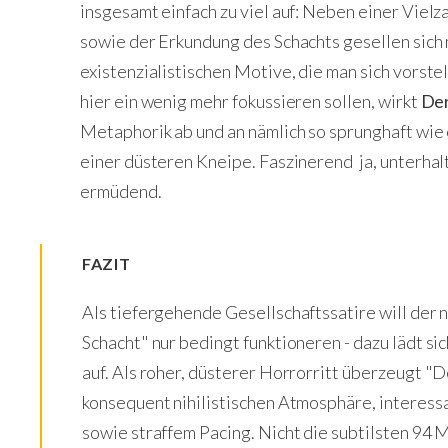
insgesamt einfach zu viel auf: Neben einer Vielz
sowie der Erkundung des Schachts gesellen sich 
existenzialistischen Motive, die man sich vorstel
hier ein wenig mehr fokussieren sollen, wirkt
Der
Metaphorik ab und an nämlich so sprunghaft wie
einer düsteren Kneipe. Faszinerend ja, unterhalt
ermüdend.
FAZIT
Als tiefergehende Gesellschaftssatire will der
Schacht" nur bedingt funktioneren - dazu lädt sich
auf. Als roher, düsterer Horrorritt überzeugt "D
konsequent nihilistischen Atmosphäre, interes
sowie straffem Pacing. Nicht die subtilsten 94 M