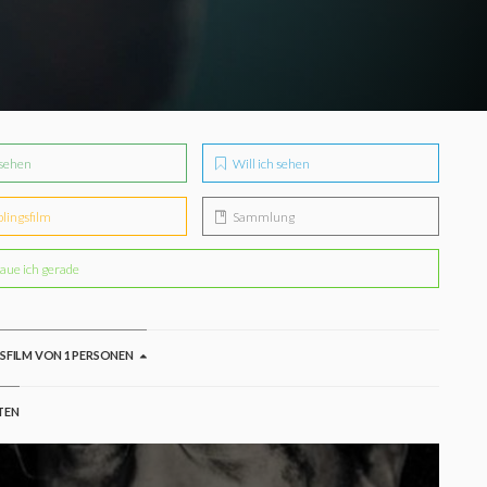
sehen
Will ich sehen
blingsfilm
Sammlung
aue ich gerade
GSFILM VON 1 PERSONEN
TEN