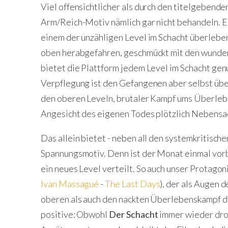
Viel offensichtlicher als durch den titelgebend
Arm/Reich-Motiv nämlich gar nicht behandeln. 
einem der unzähligen Level im Schacht überlebe
oben herabgefahren, geschmückt mit den wunder
bietet die Plattform jedem Level im Schacht genu
Verpflegung ist den Gefangenen aber selbst übe
den oberen Leveln, brutaler Kampf ums Überleben
Angesicht des eigenen Todes plötzlich Nebensa
Das allein bietet - neben all den systemkritische
Spannungsmotiv. Denn ist der Monat einmal vorb
ein neues Level verteilt. So auch unser Protagon
Ivan Massagué
-
The Last Days
), der als Augen 
oberen als auch den nackten Überlebenskampf d
positive: Obwohl
Der Schacht
immer wieder droh