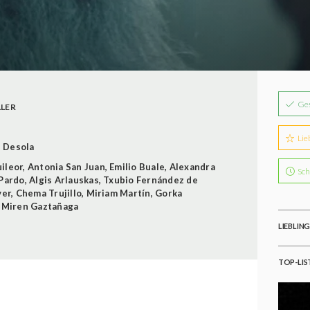
Ge
LLER
Lie
 Desola
ileor
,
Antonia San Juan
,
Emilio Buale
,
Alexandra
Sch
Pardo
,
Algis Arlauskas
,
Txubio Fernández de
ver
,
Chema Trujillo
,
Miriam Martín
,
Gorka
,
Miren Gaztañaga
LIEBLIN
TOP-LIS