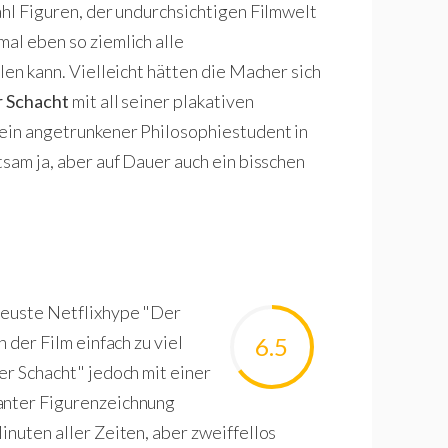
ahl Figuren, der undurchsichtigen Filmwelt
mal eben so ziemlich alle
len kann. Vielleicht hätten die Macher sich
 Schacht
mit all seiner plakativen
 ein angetrunkener Philosophiestudent in
sam ja, aber auf Dauer auch ein bisschen
 neuste Netflixhype "Der
 der Film einfach zu viel
6.5
er Schacht" jedoch mit einer
santer Figurenzeichnung
inuten aller Zeiten, aber zweiffellos