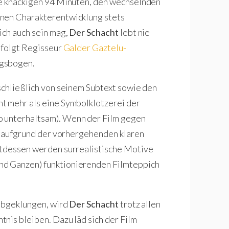
ie knackigen 94 Minuten, den wechselnden
enen Charakterentwicklung stets
ich auch sein mag,
Der Schacht
lebt nie
 folgt Regisseur
Galder Gaztelu-
ngsbogen.
chließlich von seinem Subtext sowie den
t mehr als eine Symbolklotzerei der
so unterhaltsam). Wenn der Film gegen
as aufgrund der vorhergehenden klaren
ttdessen werden surrealistische Motive
nd Ganzen) funktionierenden Filmteppich
 abgeklungen, wird
Der Schacht
trotz allen
nis bleiben. Dazu läd sich der Film