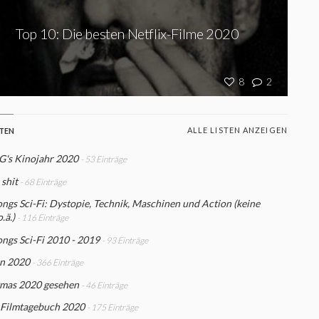
Top 10: Die besten Netflix-Filme 2020
8
2
ALLE LISTEN ANZEIGEN
STEN
G's Kinojahr 2020
- 53 Einträge
shit
- 68 Einträge
gs Sci-Fi: Dystopie, Technik, Maschinen und Action (keine
o.ä.)
- 116 Einträge
ngs Sci-Fi 2010 - 2019
- 93 Einträge
n 2020
- 366 Einträge
mas 2020 gesehen
- 46 Einträge
 Filmtagebuch 2020
- 175 Einträge