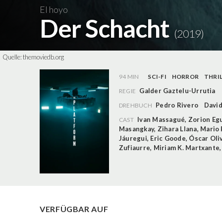
El hoyo
Der Schacht
(2019)
Quelle:
themoviedb.org
94 MIN
SCI-FI
HORROR
THRI
Galder Gaztelu-Urrutia
REGIE
Pedro Rivero
David
DREHBUCH
Ivan Massagué
,
Zorion Egu
CAST
Masangkay
,
Zihara Llana
,
Mario 
Jáuregui
,
Eric Goode
,
Óscar Oli
Zufiaurre
,
Miriam K. Martxante
VERFÜGBAR AUF