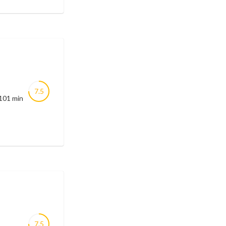
7.5
 101 min
7.5