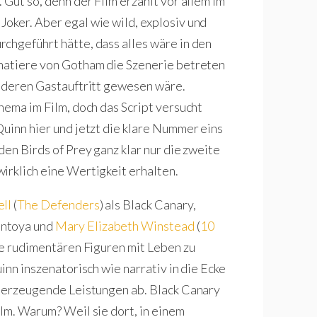
 Gut so, denn der Film erzählt vor allem im
oker. Aber egal wie wild, explosiv und
chgeführt hätte, dass alles wäre in den
phatiere von Gotham die Szenerie betreten
anderen Gastauftritt gewesen wäre.
hema im Film, doch das Script versucht
Quinn hier und jetzt die klare Nummer eins
den Birds of Prey ganz klar nur die zweite
irklich eine Wertigkeit erhalten.
ell
(
The Defenders
) als Black Canary,
ontoya und
Mary Elizabeth Winstead
(
10
hre rudimentären Figuren mit Leben zu
inn inszenatorisch wie narrativ in die Ecke
überzeugende Leistungen ab. Black Canary
lm. Warum? Weil sie dort, in einem