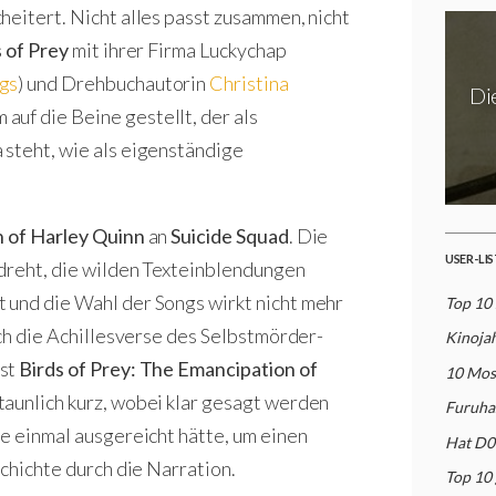
cheitert. Nicht alles passt zusammen, nicht
s of Prey
mit ihrer Firma Luckychap
gs
) und Drehbuchautorin
Christina
Di
 auf die Beine gestellt, der als
 steht, wie als eigenständige
n of Harley Quinn
an
Suicide Squad
. Die
USER-LI
edreht, die wilden Texteinblendungen
 und die Wahl der Songs wirkt nicht mehr
Top 10
ich die Achillesverse des Selbstmörder-
Kinoja
ist
Birds of Prey: The Emancipation of
10 Mos
taunlich kurz, wobei klar gesagt werden
Furuha
de einmal ausgereicht hätte, um einen
Hat D0
schichte durch die Narration.
Top 10