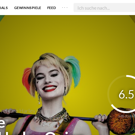
. . .
IALS
GEWINNSPIELE
FEED
6.5
n of One Harley Quinn
e
MB-Kritik