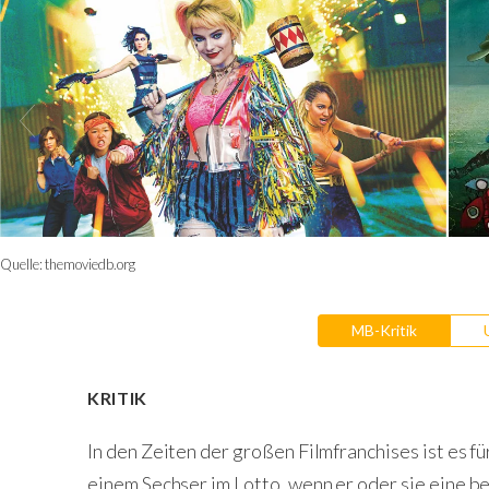
Quelle:
themoviedb.org
MB-Kritik
KRITIK
In den Zeiten der großen Filmfranchises ist es fü
einem Sechser im Lotto, wenn er oder sie eine 