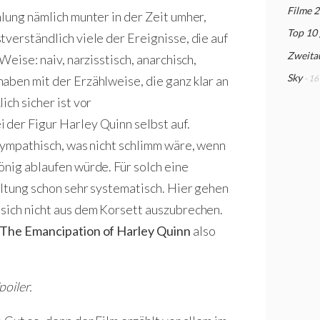
Filme 
lung nämlich munter in der Zeit umher,
Top 10
verständlich viele der Ereignisse, die auf
Zweita
Weise: naiv, narzisstisch, anarchisch,
Sky
aben mit der Erzählweise, die ganz klar an
- 16
ich sicher ist vor
der Figur Harley Quinn selbst auf.
nsympathisch, was nicht schlimm wäre, wenn
önig ablaufen würde. Für solch eine
altung schon sehr systematisch. Hier gehen
sich nicht aus dem Korsett auszubrechen.
: The Emancipation of Harley Quinn
also
oiler.