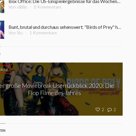
Box Office: Die US-Einspielergebnisse für das Wochenende 07.02.-09.02.2020
Von siBBe
0 Kommentare
Bunt, brutal und durchaus sehenswert: "Birds of Prey" hat erste (meist) positive Meinungen erhalten
Von Stu
1 Kommentare
S
licke
er große Moviebreak Userrückblick 2020: Die
Flop Filme des Jahres
2
2
TEN