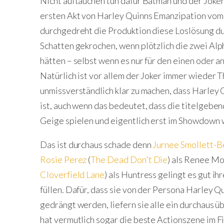
Nicht auftauchen tun dafür Batman und der Joker.
ersten Akt von Harley Quinns Emanzipation vom J
durchgedreht die Produktion diese Loslösung dur
Schatten gekrochen, wenn plötzlich die zwei Al
hätten – selbst wenn es nur für den einen oder 
Natürlich ist vor allem der Joker immer wieder T
unmissverständlich klar zu machen, dass Harley 
ist, auch wenn das bedeutet, dass die titelgeben
Geige spielen und eigentlich erst im Showdown w
Das ist durchaus schade denn
Jurnee Smollett-B
Rosie Perez
(
The Dead Don't Die
) als Renee M
Cloverfield Lane
) als Huntress gelingt es gut i
füllen. Dafür, dass sie von der Persona Harley Qu
gedrängt werden, liefern sie alle ein durchaus 
hat vermutlich sogar die beste Actionszene im Fi