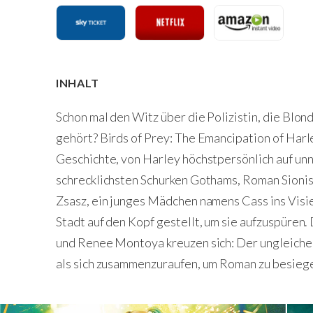
INHALT
Schon mal den Witz über die Polizistin, die Blon
gehört? Birds of Prey: The Emancipation of Harl
Geschichte, von Harley höchstpersönlich auf unn
schrecklichsten Schurken Gothams, Roman Sionis
Zsasz, ein junges Mädchen namens Cass ins Visi
Stadt auf den Kopf gestellt, um sie aufzuspüren
und Renee Montoya kreuzen sich: Der ungleichen
als sich zusammenzuraufen, um Roman zu besieg