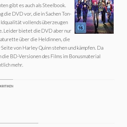
ten gibt es auch als Steelbook.
g die DVD vor, die in Sachen Ton-
ildqualität vollends überzeugen
e. Leider bietet die DVD aber nur
eaturette über die Heldinnen, die
r Seite von Harley Quinn stehen und kämpfen. Da
n die BD-Versionen des Films im Bonusmaterial
tlich mehr.
 KRITIKEN
Whyler