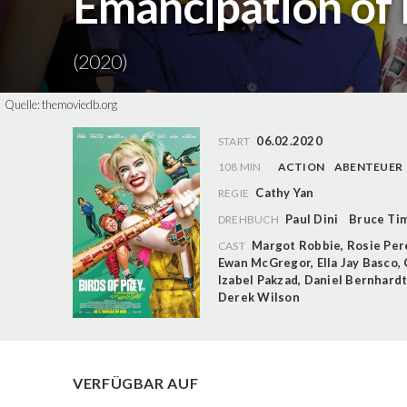
Emancipation of
(2020)
Quelle:
themoviedb.org
06.02.2020
START
108 MIN
ACTION
ABENTEUER
Cathy Yan
REGIE
Paul Dini
Bruce Ti
DREHBUCH
Margot Robbie
,
Rosie Per
CAST
Ewan McGregor
,
Ella Jay Basco
,
Izabel Pakzad
,
Daniel Bernhard
Derek Wilson
VERFÜGBAR AUF