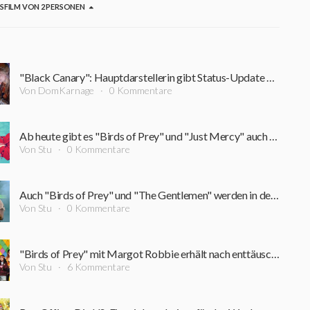
GSFILM VON 2 PERSONEN
"Black Canary": Hauptdarstellerin gibt Status-Update zum "Birds of Prey"-Spin-Off
Von DomKarnage
0 Kommentare
Ab heute gibt es "Birds of Prey" und "Just Mercy" auch in Deutschland als Download zum Kauf
Von Stu
0 Kommentare
Auch "Birds of Prey" und "The Gentlemen" werden in den USA frühzeitig als VoD veröffentlicht
Von Stu
0 Kommentare
"Birds of Prey" mit Margot Robbie erhält nach enttäuschendem Start einen neuen Titel
Von Stu
6 Kommentare