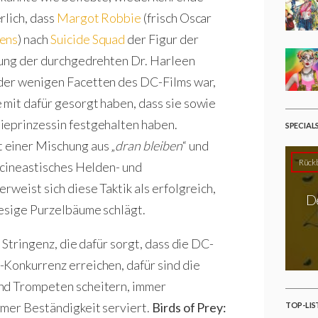
rlich, dass
Margot Robbie
(frisch Oscar
gens
) nach
Suicide Squad
der Figur der
llung der durchgedrehten
Dr. Harleen
 der wenigen Facetten des DC-Films war,
mit dafür gesorgt haben, dass sie sowie
ieprinzessin festgehalten haben.
SPECIAL
 einer Mischung aus „
dran bleiben
“ und
Rückb
r cineastisches Helden- und
rweist sich diese Taktik als erfolgreich,
D
iesige Purzelbäume schlägt.
 Stringenz, die dafür sorgt, dass die DC-
Konkurrenz erreichen, dafür sind die
und Trompeten scheitern, immer
rmer Beständigkeit serviert.
Birds of Prey:
TOP-LIS