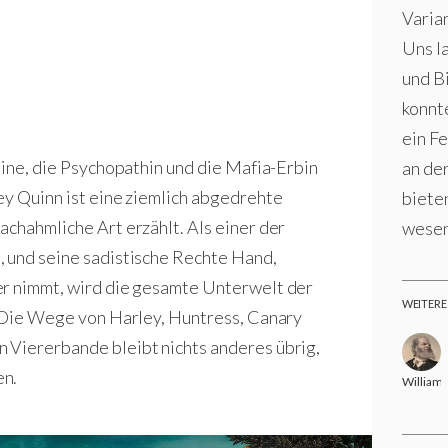
Varian
Uns la
und B
konnt
ein F
dine, die Psychopathin und die Mafia-Erbin
an de
ey Quinn ist eine ziemlich abgedrehte
biete
achahmliche Art erzählt. Als einer der
wesen
, und seine sadistische Rechte Hand,
er nimmt, wird die gesamte Unterwelt der
WEITERE
. Die Wege von Harley, Huntress, Canary
 Viererbande bleibt nichts anderes übrig,
en.
William