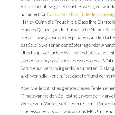
Rolle innehat. So gesehen ist es wenig verwunde
nominiert für
Bombshell - Das Ende des Schwei
Harley Quinn die Treue hielt. Dass ihre Darste
Frances Quinzel
(so der bürgerliche Name) eine
die durchweg positive besprochen wurde, dürfte 
das Studio weiter an der zöpfetragenden Anarch
Überhaupt versuchen Warner und DC aktuell mit
„
Wenn's nicht passt, wird's passend gemacht
“ ih
Schurkenuniversum irgendwie zu retten. Bislang e
auch wenn die Kontinuität dabei oft und gerne r
Aber vielleicht ist es gerade dieses Fehlen einer
Filme zwar nie den Beliebtheitswert der Marvel-
Werke von Warner, selbst wenn sie mit Pauken 
interessanter als das, was uns das MCU mit eno