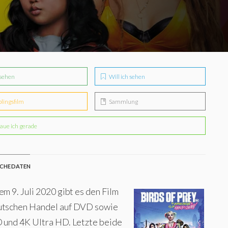
sehen
Will ich sehen
blingsfilm
Sammlung
aue ich gerade
CHE DATEN
em 9. Juli 2020 gibt es den Film
utschen Handel auf DVD sowie
D und 4K Ultra HD. Letzte beide