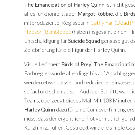
The Emancipation of Harley Quinn
ist nicht ges
alles funktioniert, aber
Margot Robbie
, die
Bird
mitproduzierte, Regisseurin
Cathy Yan
(
Dead Pi
Hodson
(
Bumblebee
) haben insgesamt einen Film
Entschuldigung für
Suicide Squad
genauso gut da
Zelebrierung für die Figur der Harley Quinn.
Visuell erinnert
Birds of Prey: The Emancipatio
Farbregler wurde allerdings bis auf Anschlag g
werden etwas besser und reduzierter eingesetzt
so faul und schematisch. Auch der Schnitt, wahrl
Teams, überzeugt dieses Mal. Mit 108 Minuten 
Harley Quinn
dazu für eine Comicverfilmung ers
muss, dass der eigentliche Plot vermutlich gera
Kurzfilm zu füllen. Gestreckt wird die simple Ge