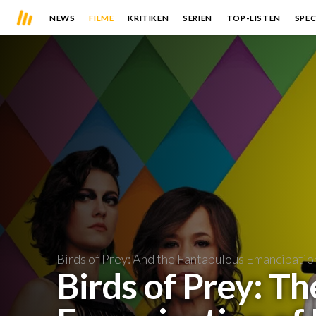
NEWS
FILME
KRITIKEN
SERIEN
TOP-LISTEN
SPEC
Birds of Prey: And the Fantabulous Emancipatio
Birds of Prey: Th