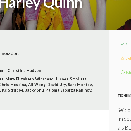
 Harley Quinn
Ge
KOMÖDIE
Lie
mm
Christina Hodson
Sch
ez
,
Mary Elizabeth Winstead
,
Jurnee Smollett
,
Chris Messina
,
Ali Wong
,
David Ury
,
Sara Montez
,
t
,
Kc Strubbe
,
Jacky Shu
,
Paloma Esparza Rabinov
,
TECHNIS
Seit d
im de
als B