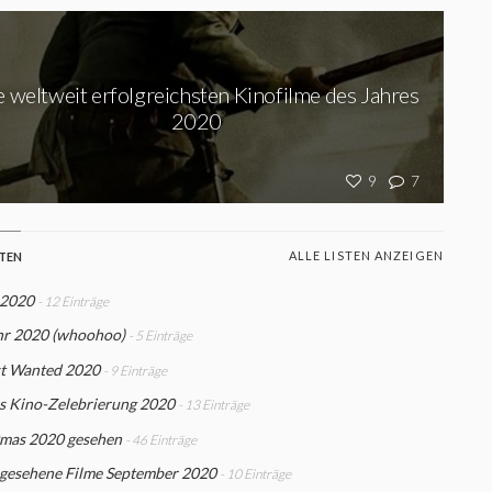
e weltweit erfolgreichsten Kinofilme des Jahres
2020
9
7
ALLE LISTEN ANZEIGEN
STEN
 2020
- 12 Einträge
hr 2020 (whoohoo)
- 5 Einträge
t Wanted 2020
- 9 Einträge
s Kino-Zelebrierung 2020
- 13 Einträge
mas 2020 gesehen
- 46 Einträge
 gesehene Filme September 2020
- 10 Einträge