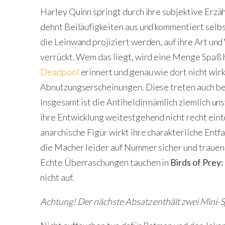
Harley Quinn springt durch ihre subjektive Erzäh
dehnt Beiläufigkeiten aus und kommentiert selbst
die Leinwand projiziert werden, auf ihre Art und 
verrückt. Wem das liegt, wird eine Menge Spaß h
Deadpool
erinnert und genau wie dort nicht wirkl
Abnutzungserscheinungen. Diese treten auch bei 
Insgesamt ist die Antiheldin nämlich ziemlich u
ihre Entwicklung weitestgehend nicht recht eint
anarchische Figur wirkt ihre charakterliche Entf
die Macher leider auf Nummer sicher und trauen 
Echte Überraschungen tauchen in
Birds of Prey
nicht auf.
Achtung! Der nächste Absatz enthält zwei Mini-Sp