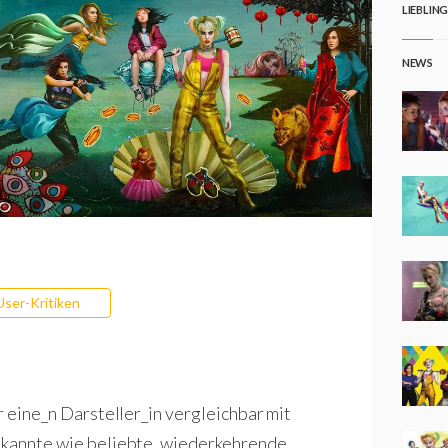
LIEBLIN
NEWS
User-Kritiken
r eine_n Darsteller_in vergleichbar mit
bekannte wie beliebte, wiederkehrende