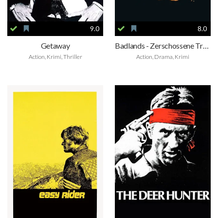
9.0
8.0
Getaway
Badlands - Zerschossene Träume
Action, Krimi, Thriller
Action, Drama, Krimi