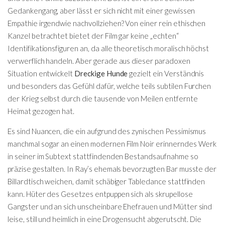
Gedankengang, aber lässt er sich nicht mit einer gewissen
Empathie irgendwie nachvollziehen? Von einer rein ethischen
Kanzel betrachtet bietet der Film gar keine „echten“
Identifikationsfiguren an, da alle theoretisch moralisch höchst
verwerflich handeln. Aber gerade aus dieser paradoxen
Situation entwickelt
Dreckige Hunde
gezielt ein Verständnis
und besonders das Gefühl dafür, welche teils subtilen Furchen
der Krieg selbst durch die tausende von Meilen entfernte
Heimat gezogen hat.
Es sind Nuancen, die ein aufgrund des zynischen Pessimismus
manchmal sogar an einen modernen Film Noir erinnerndes Werk
in seiner im Subtext stattfindenden Bestandsaufnahme so
präzise gestalten. In Ray’s ehemals bevorzugten Bar musste der
Billardtisch weichen, damit schäbiger Tabledance stattfinden
kann. Hüter des Gesetzes entpuppen sich als skrupellose
Gangster und an sich unscheinbare Ehefrauen und Mütter sind
leise, still und heimlich in eine Drogensucht abgerutscht. Die