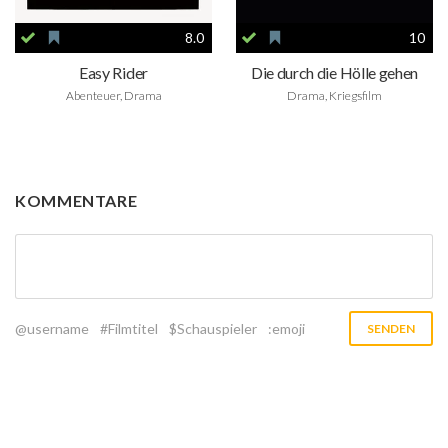
8.0
10
Easy Rider
Die durch die Hölle gehen
Abenteuer, Drama
Drama, Kriegsfilm
KOMMENTARE
@username
#Filmtitel
$Schauspieler
:emoji