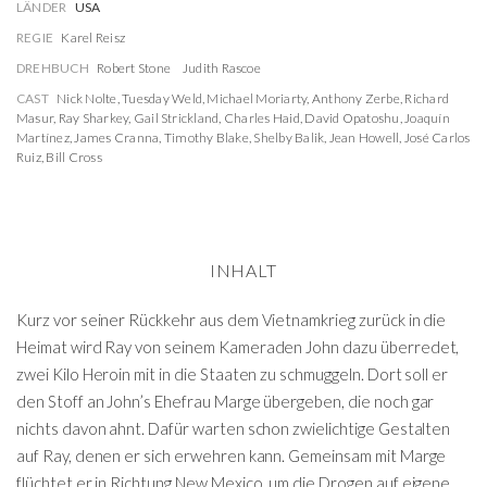
LÄNDER
USA
REGIE
Karel Reisz
DREHBUCH
Robert Stone
Judith Rascoe
CAST
Nick Nolte
,
Tuesday Weld
,
Michael Moriarty
,
Anthony Zerbe
,
Richard
Masur
,
Ray Sharkey
,
Gail Strickland
,
Charles Haid
,
David Opatoshu
,
Joaquín
Martínez
,
James Cranna
,
Timothy Blake
,
Shelby Balik
,
Jean Howell
,
José Carlos
Ruiz
,
Bill Cross
INHALT
Kurz vor seiner Rückkehr aus dem Vietnamkrieg zurück in die
Heimat wird Ray von seinem Kameraden John dazu überredet,
zwei Kilo Heroin mit in die Staaten zu schmuggeln. Dort soll er
den Stoff an John’s Ehefrau Marge übergeben, die noch gar
nichts davon ahnt. Dafür warten schon zwielichtige Gestalten
auf Ray, denen er sich erwehren kann. Gemeinsam mit Marge
flüchtet er in Richtung New Mexico, um die Drogen auf eigene