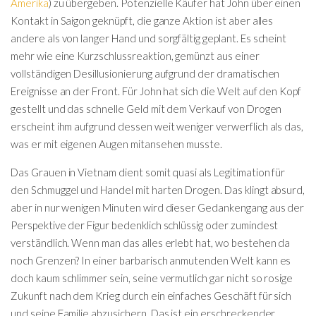
Amerika
) zu übergeben. Potenzielle Käufer hat John über einen
Kontakt in Saigon geknüpft, die ganze Aktion ist aber alles
andere als von langer Hand und sorgfältig geplant. Es scheint
mehr wie eine Kurzschlussreaktion, gemünzt aus einer
vollständigen Desillusionierung aufgrund der dramatischen
Ereignisse an der Front. Für John hat sich die Welt auf den Kopf
gestellt und das schnelle Geld mit dem Verkauf von Drogen
erscheint ihm aufgrund dessen weit weniger verwerflich als das,
was er mit eigenen Augen mitansehen musste.
Das Grauen in Vietnam dient somit quasi als Legitimation für
den Schmuggel und Handel mit harten Drogen. Das klingt absurd,
aber in nur wenigen Minuten wird dieser Gedankengang aus der
Perspektive der Figur bedenklich schlüssig oder zumindest
verständlich. Wenn man das alles erlebt hat, wo bestehen da
noch Grenzen? In einer barbarisch anmutenden Welt kann es
doch kaum schlimmer sein, seine vermutlich gar nicht so rosige
Zukunft nach dem Krieg durch ein einfaches Geschäft für sich
und seine Familie abzusichern. Das ist ein erschreckender