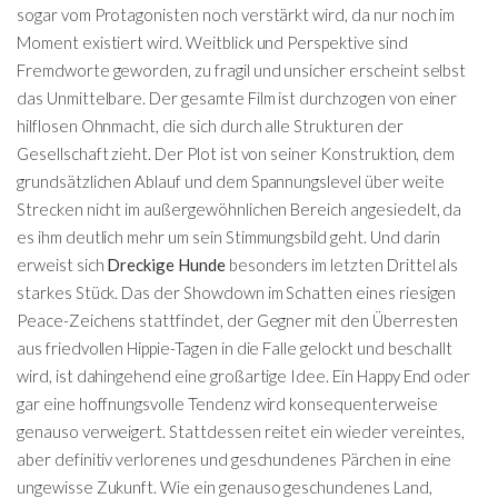
sogar vom Protagonisten noch verstärkt wird, da nur noch im
Moment existiert wird. Weitblick und Perspektive sind
Fremdworte geworden, zu fragil und unsicher erscheint selbst
das Unmittelbare. Der gesamte Film ist durchzogen von einer
hilflosen Ohnmacht, die sich durch alle Strukturen der
Gesellschaft zieht. Der Plot ist von seiner Konstruktion, dem
grundsätzlichen Ablauf und dem Spannungslevel über weite
Strecken nicht im außergewöhnlichen Bereich angesiedelt, da
es ihm deutlich mehr um sein Stimmungsbild geht. Und darin
erweist sich
Dreckige Hunde
besonders im letzten Drittel als
starkes Stück. Das der Showdown im Schatten eines riesigen
Peace-Zeichens stattfindet, der Gegner mit den Überresten
aus friedvollen Hippie-Tagen in die Falle gelockt und beschallt
wird, ist dahingehend eine großartige Idee. Ein Happy End oder
gar eine hoffnungsvolle Tendenz wird konsequenterweise
genauso verweigert. Stattdessen reitet ein wieder vereintes,
aber definitiv verlorenes und geschundenes Pärchen in eine
ungewisse Zukunft. Wie ein genauso geschundenes Land,