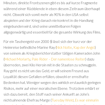
Minuten, direkte Frontszenen gibt es bis auf kurze Fragmente
während einer Rückblende in eben diesem Zeitraum überhaupt
nicht. Obwohl sich somit mehr als 90% in den USA selbst
abspielen und der Krieg danach nie konkret in die Handlung
eingebunden wird, sind seine unmittelbaren Folgen
allgegenwärtig und essentiell für die gesamte Wirkung des Films.
Für ein Taschengeld von 2000 $ lässt sich der kurz vor der
Heimreise befindliche Marine Ray (
Nick Nolte
,
Kap der Angst
)
von seinem als Kriegsberichterstatter tätigen Kameraden John
(
Michael Moriarty
,
Pale Rider – Der namenlose Reiter
) dazu
überreden, zwei Kilo Heroin mit in die Staaten zu schmuggeln.
Ray geht es nicht um das Geld, er will seinem Freund aus
Loyalität diesen Gefallen erfüllen, obwohl er ernsthafte
Bedenken hat. Weniger wegen des wirklich erstaunlich geringen
Risikos, mehr auf einer moralischen Ebene. Trotzdem erklärt er
sich dazu bereit, den Stoff nach seiner Ankunft an John’s
nichtsahnende Ehefrau Marge (
Tuesday Weld
,
Es war einmal in