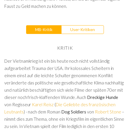
Faust zu Geld machen zu können.
MB-Kritik
User-Kritiken
KRITIK
Der Vietnamkrieg ist ein bis heute noch nicht vollständig
aufgearbeitet Trauma der USA. Ihr kolossales Scheitern in
einem einst auf die leichte Schulter genommenen Konflikt
veränderte das politische wie gesellschaftliche Klima nachhaltig
und natürlich beschäftigten sich viele Filme der späten 70er mit
dieser noch frisch-klaffenden Wunde. Auch
Dreckige Hunde
von Regisseur
Karel Reisz
(
Die Geliebte des französischen
Leutnants
) - nach dem Roman
Dog Soldiers
von
Robert Stone
–
nimmt dies zum Thema, ohne ein Kriegsfilm im eigentlichen Sinne
zu sein. In Vietnam spielt der Film lediglich in den ersten 10