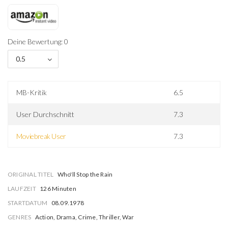
Deine Bewertung: 0
0.5
MB-Kritik
6.5
User Durchschnitt
7.3
Moviebreak User
7.3
ORIGINAL TITEL
Who'll Stop the Rain
LAUFZEIT
126 Minuten
STARTDATUM
08.09.1978
GENRES
Action, Drama, Crime, Thriller, War