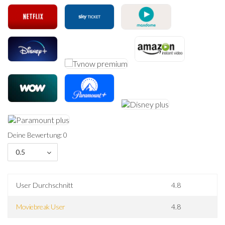
Deine Bewertung: 0
0.5
User Durchschnitt
4.8
Moviebreak User
4.8