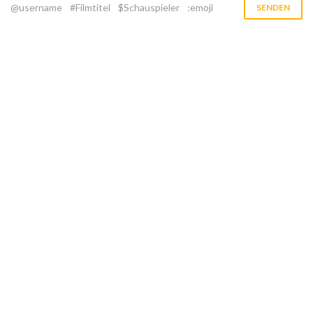
@username
#Filmtitel
$Schauspieler
:emoji