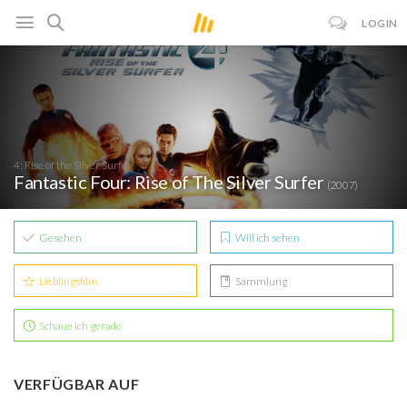
LOGIN
4: Rise of the Silver Surfer
Fantastic Four: Rise of The Silver Surfer
(2007)
Gesehen
Will ich sehen
Lieblingsfilm
Sammlung
Schaue ich gerade
VERFÜGBAR AUF