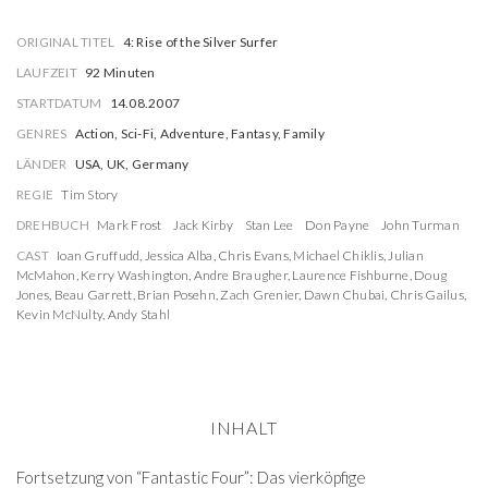
ORIGINAL TITEL
4: Rise of the Silver Surfer
LAUFZEIT
92 Minuten
STARTDATUM
14.08.2007
GENRES
Action, Sci-Fi, Adventure, Fantasy, Family
LÄNDER
USA, UK, Germany
REGIE
Tim Story
DREHBUCH
Mark Frost
Jack Kirby
Stan Lee
Don Payne
John Turman
CAST
Ioan Gruffudd
,
Jessica Alba
,
Chris Evans
,
Michael Chiklis
,
Julian
McMahon
,
Kerry Washington
,
Andre Braugher
,
Laurence Fishburne
,
Doug
Jones
,
Beau Garrett
,
Brian Posehn
,
Zach Grenier
,
Dawn Chubai
,
Chris Gailus
,
Kevin McNulty
,
Andy Stahl
INHALT
Fortsetzung von “Fantastic Four”: Das vierköpfige