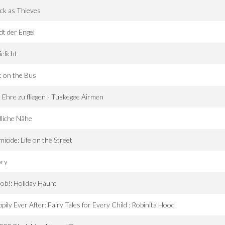
ck as Thieves
dt der Engel
elicht
 on the Bus
 Ehre zu fliegen - Tuskegee Airmen
liche Nähe
icide: Life on the Street
ory
ob!: Holiday Haunt
pily Ever After: Fairy Tales for Every Child : Robinita Hood