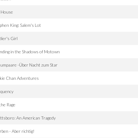
. House
phen King: Salem's Lot
dier's Girl
nding in the Shadows of Motown
aumpaare -Über Nacht zum Star
ckie Chan Adventures
equency
 the Rage
ttsboro: An American Tragedy
rben - Aber richtig!