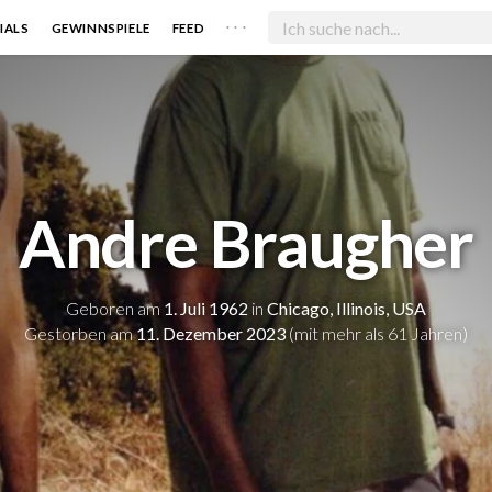
. . .
IALS
GEWINNSPIELE
FEED
Andre Braugher
Geboren am
1. Juli 1962
in
Chicago, Illinois, USA
Gestorben am
11. Dezember 2023
(mit mehr als 61 Jahren)