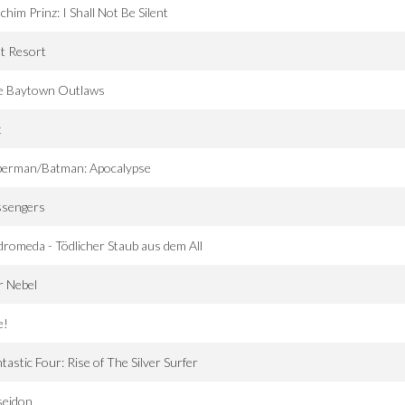
chim Prinz: I Shall Not Be Silent
t Resort
e Baytown Outlaws
t
perman/Batman: Apocalypse
ssengers
romeda - Tödlicher Staub aus dem All
r Nebel
e!
tastic Four: Rise of The Silver Surfer
seidon