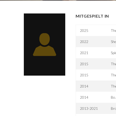
MITGESPIELT IN
2025
Th
2022
She
2021
Spi
2015
The
2015
Th
2014
Th
2014
Bo
2013-2021
Br