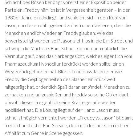
Schlacht des Bösen benötigt vorerst einer Exposition beider
Parteien: Freddy nämlich ist in Vergessenheit geraten – In den
1980er Jahre ein Unding! - und schleicht sich in den Kopf von
Jason, um diesen dahingehend zu instrumentalisieren, dass die
Menschen endlich wieder an Freddy glauben. Wie das
bewerkstelligt werden soll? Jason zieht los in die Elm Street und
schwingt die Machete. Bam. Schnell kommt dann natürlich die
Vermutung auf, dass das Narbengesicht, welches eigentlich vom
Pharmazeutikum Hypnocil unterdrückt werden sollte, einen
Weg zurück gefunden hat. Blöd ist nur, dass Jason, der wie
Freddy die Gepflogenheiten des Slasher ein Stück weit
mitgeprägt hat, ordentlich Spaß daran empfindet, Menschen zu
zerhacken und aufzuspießen und Freddy so seine Opfer klaut,
obwohl dieser ja eigentlich seine Kräfte gerade wieder
mobilisiert hat. Die Lösung liegt auf der Hand: Jason muss
schnellstmöglich vernichtet werden. „Freddy vs. Jason“ ist damit
freilich handfester Fan-Service, doch mit der merklich rechten
Affinität zum Genre in Szene gegossen.