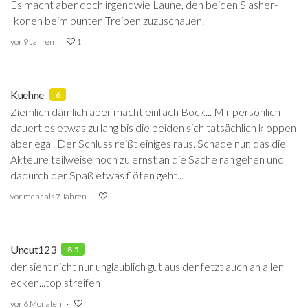
Es macht aber doch irgendwie Laune, den beiden Slasher-
Ikonen beim bunten Treiben zuzuschauen.
vor 9 Jahren
1
Kuehne
6
Ziemlich dämlich aber macht einfach Bock... Mir persönlich
dauert es etwas zu lang bis die beiden sich tatsächlich kloppen
aber egal. Der Schluss reißt einiges raus. Schade nur, das die
Akteure teilweise noch zu ernst an die Sache ran gehen und
dadurch der Spaß etwas flöten geht...
vor mehr als 7 Jahren
Uncut123
8.5
der sieht nicht nur unglaublich gut aus der fetzt auch an allen
ecken...top streifen
vor 6 Monaten