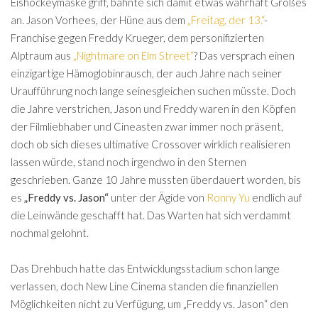
Eishockeymaske griff, bahnte sich damit etwas wahrhaft Großes
an. Jason Vorhees, der Hüne aus dem
„Freitag, der 13.“
-
Franchise gegen Freddy Krueger, dem personifizierten
Alptraum aus
„Nightmare on Elm Street“
? Das versprach einen
einzigartige Hämoglobinrausch, der auch Jahre nach seiner
Uraufführung noch lange seinesgleichen suchen müsste. Doch
die Jahre verstrichen, Jason und Freddy waren in den Köpfen
der Filmliebhaber und Cineasten zwar immer noch präsent,
doch ob sich dieses ultimative Crossover wirklich realisieren
lassen würde, stand noch irgendwo in den Sternen
geschrieben. Ganze 10 Jahre mussten überdauert worden, bis
es
„Freddy vs. Jason“
unter der Ägide von
Ronny Yu
endlich auf
die Leinwände geschafft hat. Das Warten hat sich verdammt
nochmal gelohnt.
Das Drehbuch hatte das Entwicklungsstadium schon lange
verlassen, doch New Line Cinema standen die finanziellen
Möglichkeiten nicht zu Verfügung, um „Freddy vs. Jason“ den