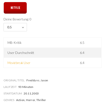
Deine Bewertung: 0
0.5
MB-Kritik
6.5
User Durchschnitt
6.4
Moviebreak User
6.4
ORIGINAL TITEL
Freddy vs. Jason
LAUFZEIT
93 Minuten
STARTDATUM
20.11.2003
GENRES
Action, Horror, Thriller