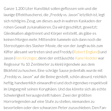
Ganze 1.200 Liter Kunstblut sollen geflossen sein und die
launige Effekthascherei, die „Freddy vs. Jason“ letztlich ist, legt
sich richtig ins Zeug, um dieses auch in wahren Kaskaden der
rohen Gewalt zu kanalisieren. Da wird geschlitzt, gewetzt;
Gliedmaßen abgetrennt und Körper entstellt, als gäbe es
keinen Morgen mehr. Mittendrin tummeln sich dann noch die
Stereotypen des Slasher-Movie, die von der Jungfrau bis zum
Kiffer allesamt vertreten sind und Freddy (
Robert Englund
) und
Jason (
Ken Kirzinger
, denn der enttäuschte
Kane Hodder
war
Regisseur Yu 10 Zentimeter zu klein) irgendwie aus dem
Blickfeld zu huschen. Eine schräge Sause jedenfalls wurde mit
„Freddy vs. Jason“ auf die Beine gestellt, schön absurd, reichlich
heftig, handwerklich einwandfrei und doch irgendwo respektvoll
im Umgang mit seinen Koryphäen. Und das könnte sich als echte
Schwierigkeit herausgestellt haben: Zwei der größten
Horrorlegenden auf eine Stufe zu stellen, niemanden zu
bevorteilen oder den schwarzen Peter zuzuschieben. Den Fan-