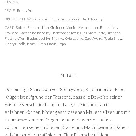
LÄNDER
REGIE
Ronny Yu
DREHBUCH
Wes Craven
Damian Shannon
Arch McCoy
CAST
Robert Englund
,
Ken Kirzinger
,
Monica Keena
,
Jason Ritter
,
Kelly
Rowland
,
Katharine Isabelle
,
Christopher Rodriguez Marquette
,
Brendan
Fletcher
,
Tom Butler
,
Lochlyn Munro
,
Kyle Labine
,
Zack Ward
,
Paula Shaw
,
Garry Chalk
,
Jesse Hutch
,
David Kopp
INHALT
Der einstige Schrecken von Springwood, Kindermörder Fred
Krüger, ist aufgrund der Tatsache, dass alle Beweise seiner
Existenz verschleiert sind und alle, die sich noch an ihn
entsinnen können, hinter geschlossenen Mauern sitzen und mit
traumabweisenden Drogen behandelt werden, nahezu
vollkommen seiner früheren Kräfte und Macht beraubt.Daher
entsinnt er einen raffinierten Plan: Er erscheint dem