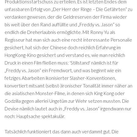
Produktionsstartschuss zu erteilen. Es ist letzten Endes dem
unfassbaren Erfolg von „Der Herr der Ringe – Die Gefährten“ zu
verdanken gewesen, der die Geldreserven der Firma wieder
bis weit über den Rand auffüllte und „Freddy vs. Jason“ so
endlich die Dreherlaubnis ermöglichte. Mit Ronny Yu als
Regisseur hat man sich auch eine recht interessante Personalie
gesichert, hat sich der Chinese doch reichlich Erfahrung im
HongKong-Kino gesichert und verstand es, wie man reichlich
Druck in einen Film fließen muss: 'Stillstand' nämlich ist für
„Freddy vs. Jason“ ein Fremdwort, und was beginnt wie ein
fetziges Abarbeiten ikonisierter Slasher-Konventionen,
konvertiert mitsamt (selbst-)ironischer Tonalität immer näher an
die asiatischen Monster-Filme, in denen sich King Kong oder
Godzilla gegen allerlei Ungetüm zur Wehr setzen mussten. Die
Devise nämlich lautet auch in „Freddy vs. Jason“ irgendwann nur
noch: Hauptsache spektakulär.
Tatsächlich funktioniert das dann auch verdammt gut. Die