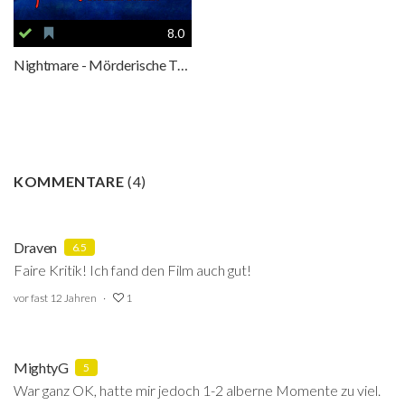
8.0
Nightmare - Mörderische Träume
KOMMENTARE
(
4
)
Draven
6.5
Faire Kritik! Ich fand den Film auch gut!
vor fast 12 Jahren
1
MightyG
5
War ganz OK, hatte mir jedoch 1-2 alberne Momente zu viel.