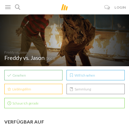
LOGIN
Freddy vs. Jason
Freddy vs. Jason
(2003)
Gesehen
Will ich sehen
Lieblingsfilm
Sammlung
Schaue ich gerade
VERFÜGBAR AUF