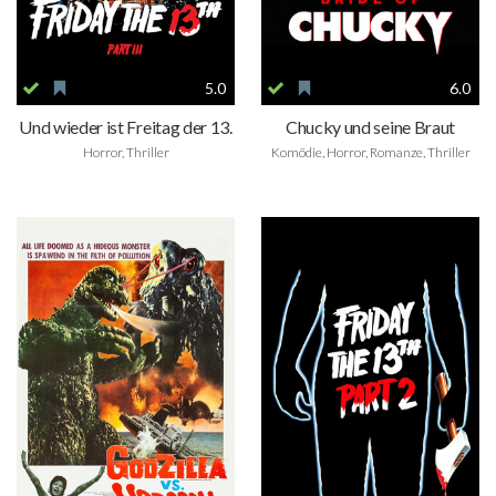
5.0
6.0
Und wieder ist Freitag der 13.
Chucky und seine Braut
Horror, Thriller
Komödie, Horror, Romanze, Thriller