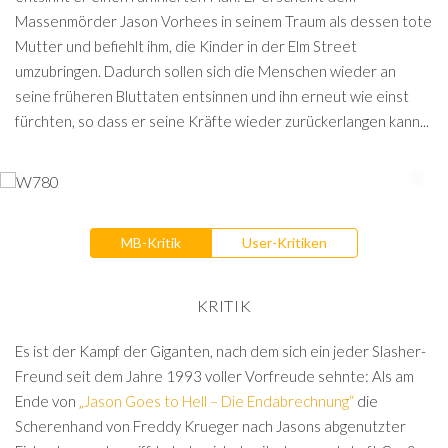
Massenmörder Jason Vorhees in seinem Traum als dessen tote
Mutter und befiehlt ihm, die Kinder in der Elm Street
umzubringen. Dadurch sollen sich die Menschen wieder an
seine früheren Bluttaten entsinnen und ihn erneut wie einst
fürchten, so dass er seine Kräfte wieder zurückerlangen kann...
MB-Kritik
User-Kritiken
KRITIK
Es ist der Kampf der Giganten, nach dem sich ein jeder Slasher-
Freund seit dem Jahre 1993 voller Vorfreude sehnte: Als am
Ende von
„Jason Goes to Hell – Die Endabrechnung“
die
Scherenhand von Freddy Krueger nach Jasons abgenutzter