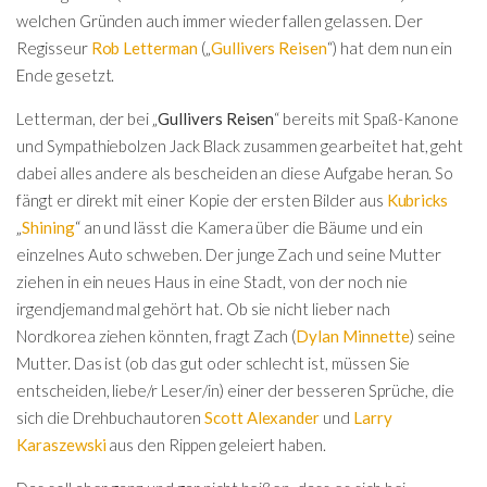
welchen Gründen auch immer wieder fallen gelassen. Der
Regisseur
Rob Letterman
(„
Gullivers Reisen
“) hat dem nun ein
Ende gesetzt.
Letterman, der bei „
Gullivers Reisen
“ bereits mit Spaß-Kanone
und Sympathiebolzen Jack Black zusammen gearbeitet hat, geht
dabei alles andere als bescheiden an diese Aufgabe heran. So
fängt er direkt mit einer Kopie der ersten Bilder aus
Kubricks
„
Shining
“ an und lässt die Kamera über die Bäume und ein
einzelnes Auto schweben. Der junge Zach und seine Mutter
ziehen in ein neues Haus in eine Stadt, von der noch nie
irgendjemand mal gehört hat. Ob sie nicht lieber nach
Nordkorea ziehen könnten, fragt Zach (
Dylan Minnette
) seine
Mutter. Das ist (ob das gut oder schlecht ist, müssen Sie
entscheiden, liebe/r Leser/in) einer der besseren Sprüche, die
sich die Drehbuchautoren
Scott Alexander
und
Larry
Karaszewski
aus den Rippen geleiert haben.