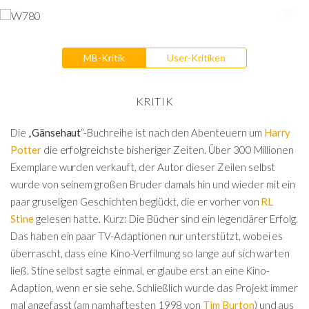
MB-Kritik
User-Kritiken
KRITIK
Die „
Gänsehaut
“-Buchreihe ist nach den Abenteuern um
Harry
Potter
die erfolgreichste bisheriger Zeiten. Über 300 Millionen
Exemplare wurden verkauft, der Autor dieser Zeilen selbst
wurde von seinem großen Bruder damals hin und wieder mit ein
paar gruseligen Geschichten beglückt, die er vorher von
RL
Stine
gelesen hatte. Kurz: Die Bücher sind ein legendärer Erfolg.
Das haben ein paar TV-Adaptionen nur unterstützt, wobei es
überrascht, dass eine Kino-Verfilmung so lange auf sich warten
ließ. Stine selbst sagte einmal, er glaube erst an eine Kino-
Adaption, wenn er sie sehe. Schließlich wurde das Projekt immer
mal angefasst (am namhaftesten 1998 von
Tim Burton
) und aus