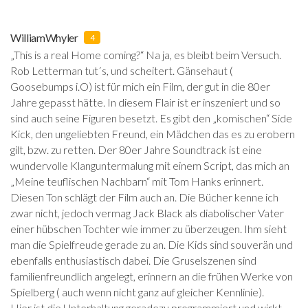
WilliamWhyler
4
„This is a real Home coming?“ Na ja, es bleibt beim Versuch.
Rob Letterman tut´s, und scheitert. Gänsehaut (
Goosebumps i.O) ist für mich ein Film, der gut in die 80er
Jahre gepasst hätte. In diesem Flair ist er inszeniert und so
sind auch seine Figuren besetzt. Es gibt den „komischen“ Side
Kick, den ungeliebten Freund, ein Mädchen das es zu erobern
gilt, bzw. zu retten. Der 80er Jahre Soundtrack ist eine
wundervolle Klanguntermalung mit einem Script, das mich an
„Meine teuflischen Nachbarn“ mit Tom Hanks erinnert.
Diesen Ton schlägt der Film auch an. Die Bücher kenne ich
zwar nicht, jedoch vermag Jack Black als diabolischer Vater
einer hübschen Tochter wie immer zu überzeugen. Ihm sieht
man die Spielfreude gerade zu an. Die Kids sind souverän und
ebenfalls enthusiastisch dabei. Die Gruselszenen sind
familienfreundlich angelegt, erinnern an die frühen Werke von
Spielberg ( auch wenn nicht ganz auf gleicher Kennlinie).
Hier ist die Unterhaltung geradezu programmiert und wirkt