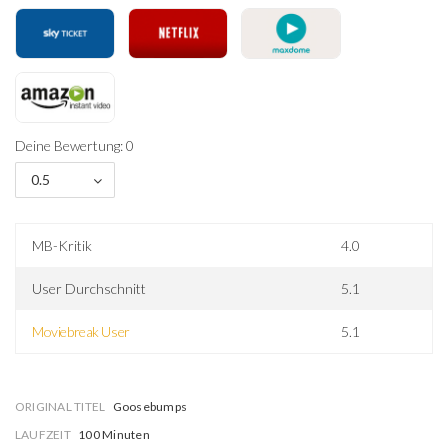
Deine Bewertung: 0
0.5
MB-Kritik
4.0
User Durchschnitt
5.1
Moviebreak User
5.1
ORIGINAL TITEL
Goosebumps
LAUFZEIT
100 Minuten