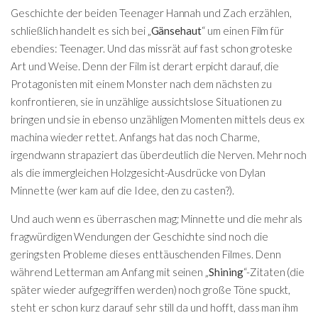
Geschichte der beiden Teenager Hannah und Zach erzählen,
schließlich handelt es sich bei „
Gänsehaut
“ um einen Film für
ebendies: Teenager. Und das missrät auf fast schon groteske
Art und Weise. Denn der Film ist derart erpicht darauf, die
Protagonisten mit einem Monster nach dem nächsten zu
konfrontieren, sie in unzählige aussichtslose Situationen zu
bringen und sie in ebenso unzähligen Momenten mittels deus ex
machina wieder rettet. Anfangs hat das noch Charme,
irgendwann strapaziert das überdeutlich die Nerven. Mehr noch
als die immergleichen Holzgesicht-Ausdrücke von Dylan
Minnette (wer kam auf die Idee, den zu casten?).
Und auch wenn es überraschen mag; Minnette und die mehr als
fragwürdigen Wendungen der Geschichte sind noch die
geringsten Probleme dieses enttäuschenden Filmes. Denn
während Letterman am Anfang mit seinen „
Shining
“-Zitaten (die
später wieder aufgegriffen werden) noch große Töne spuckt,
steht er schon kurz darauf sehr still da und hofft, dass man ihm