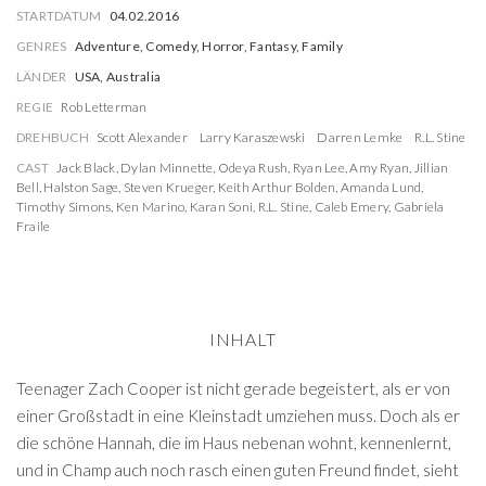
STARTDATUM
04.02.2016
GENRES
Adventure, Comedy, Horror, Fantasy, Family
LÄNDER
USA, Australia
REGIE
Rob Letterman
DREHBUCH
Scott Alexander
Larry Karaszewski
Darren Lemke
R.L. Stine
CAST
Jack Black
,
Dylan Minnette
,
Odeya Rush
,
Ryan Lee
,
Amy Ryan
,
Jillian
Bell
,
Halston Sage
,
Steven Krueger
,
Keith Arthur Bolden
,
Amanda Lund
,
Timothy Simons
,
Ken Marino
,
Karan Soni
,
R.L. Stine
,
Caleb Emery
,
Gabriela
Fraile
INHALT
Teenager Zach Cooper ist nicht gerade begeistert, als er von
einer Großstadt in eine Kleinstadt umziehen muss. Doch als er
die schöne Hannah, die im Haus nebenan wohnt, kennenlernt,
und in Champ auch noch rasch einen guten Freund findet, sieht