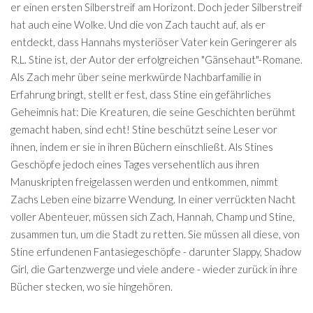
er einen ersten Silberstreif am Horizont. Doch jeder Silberstreif
hat auch eine Wolke. Und die von Zach taucht auf, als er
entdeckt, dass Hannahs mysteriöser Vater kein Geringerer als
R.L. Stine ist, der Autor der erfolgreichen "Gänsehaut"-Romane.
Als Zach mehr über seine merkwürde Nachbarfamilie in
Erfahrung bringt, stellt er fest, dass Stine ein gefährliches
Geheimnis hat: Die Kreaturen, die seine Geschichten berühmt
gemacht haben, sind echt! Stine beschützt seine Leser vor
ihnen, indem er sie in ihren Büchern einschließt. Als Stines
Geschöpfe jedoch eines Tages versehentlich aus ihren
Manuskripten freigelassen werden und entkommen, nimmt
Zachs Leben eine bizarre Wendung. In einer verrückten Nacht
voller Abenteuer, müssen sich Zach, Hannah, Champ und Stine,
zusammen tun, um die Stadt zu retten. Sie müssen all diese, von
Stine erfundenen Fantasiegeschöpfe - darunter Slappy, Shadow
Girl, die Gartenzwerge und viele andere - wieder zurück in ihre
Bücher stecken, wo sie hingehören.