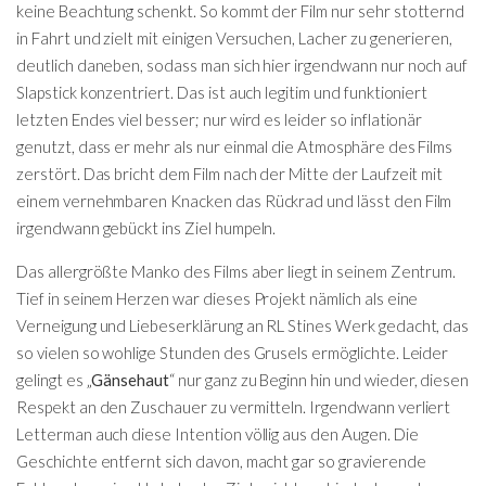
keine Beachtung schenkt. So kommt der Film nur sehr stotternd
in Fahrt und zielt mit einigen Versuchen, Lacher zu generieren,
deutlich daneben, sodass man sich hier irgendwann nur noch auf
Slapstick konzentriert. Das ist auch legitim und funktioniert
letzten Endes viel besser; nur wird es leider so inflationär
genutzt, dass er mehr als nur einmal die Atmosphäre des Films
zerstört. Das bricht dem Film nach der Mitte der Laufzeit mit
einem vernehmbaren Knacken das Rückrad und lässt den Film
irgendwann gebückt ins Ziel humpeln.
Das allergrößte Manko des Films aber liegt in seinem Zentrum.
Tief in seinem Herzen war dieses Projekt nämlich als eine
Verneigung und Liebeserklärung an RL Stines Werk gedacht, das
so vielen so wohlige Stunden des Grusels ermöglichte. Leider
gelingt es „
Gänsehaut
“ nur ganz zu Beginn hin und wieder, diesen
Respekt an den Zuschauer zu vermitteln. Irgendwann verliert
Letterman auch diese Intention völlig aus den Augen. Die
Geschichte entfernt sich davon, macht gar so gravierende