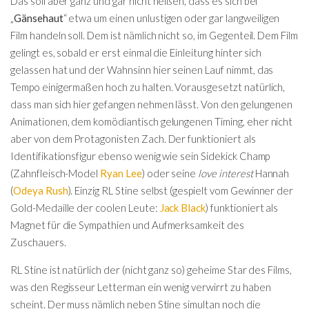
Das soll aber ganz und gar nicht heißen, dass es sich bei
„
Gänsehaut
“ etwa um einen unlustigen oder gar langweiligen
Film handeln soll. Dem ist nämlich nicht so, im Gegenteil. Dem Film
gelingt es, sobald er erst einmal die Einleitung hinter sich
gelassen hat und der Wahnsinn hier seinen Lauf nimmt, das
Tempo einigermaßen hoch zu halten. Vorausgesetzt natürlich,
dass man sich hier gefangen nehmen lässt. Von den gelungenen
Animationen, dem komödiantisch gelungenen Timing, eher nicht
aber von dem Protagonisten Zach. Der funktioniert als
Identifikationsfigur ebenso wenig wie sein Sidekick Champ
(Zahnfleisch-Model
Ryan Lee
) oder seine
love interest
Hannah
(
Odeya Rush
). Einzig RL Stine selbst (gespielt vom Gewinner der
Gold-Medaille der coolen Leute:
Jack Black
) funktioniert als
Magnet für die Sympathien und Aufmerksamkeit des
Zuschauers.
RL Stine ist natürlich der (nicht ganz so) geheime Star des Films,
was den Regisseur Letterman ein wenig verwirrt zu haben
scheint. Der muss nämlich neben Stine simultan noch die