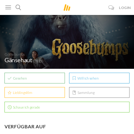
LOGIN
Goosebumps
Gänsehaut
(2015)
Gesehen
Will ich sehen
Lieblingsfilm
Sammlung
Schaue ich gerade
VERFÜGBAR AUF