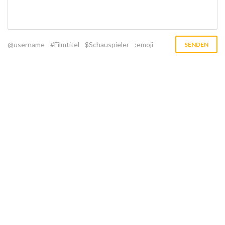
@username
#Filmtitel
$Schauspieler
:emoji