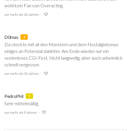
wohl kein Fan von Overacting.
vor mehr als 10 Jahren
D0mas
4
Da steckte mit all den Monstern und dem Nostalgiebonus
einiges an Potenzial dahinter. Am Ende wieder nur ein
seelenloses CGI-Fest. Nicht langweilig, aber auch unheimlich
schnell vergessen
vor mehr als 10 Jahren
PedroPhil
5
Sehr mittelmäßig.
vor mehr als 9 Jahren