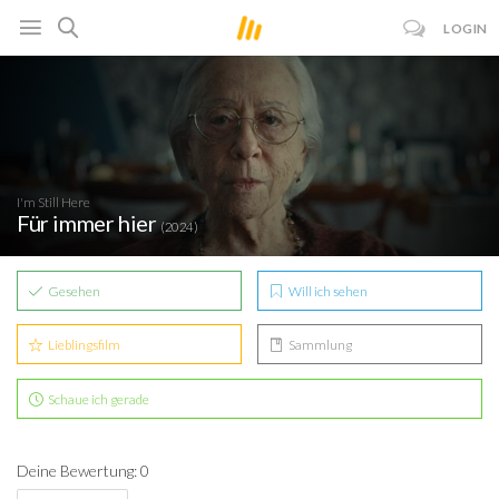
LOGIN
I'm Still Here
Für immer hier
(2024)
Gesehen
Will ich sehen
Lieblingsfilm
Sammlung
Schaue ich gerade
Deine Bewertung: 0