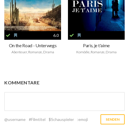
6.0
On the Road - Unterwegs
Paris, je t'aime
Abenteuer, Romanze, Drama
Komödie, Romanze, Drama
KOMMENTARE
@username
#Filmtitel
$Schauspieler
:emoji