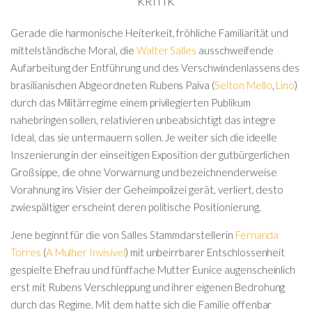
KRITIK
Gerade die harmonische Heiterkeit, fröhliche Familiarität und
mittelständische Moral, die
Walter Salles
ausschweifende
Aufarbeitung der Entführung und des Verschwindenlassens des
brasilianischen Abgeordneten Rubens Paiva (
Selton Mello
,
Lino
)
durch das Militärregime einem privilegierten Publikum
nahebringen sollen, relativieren unbeabsichtigt das integre
Ideal, das sie untermauern sollen. Je weiter sich die ideelle
Inszenierung in der einseitigen Exposition der gutbürgerlichen
Großsippe, die ohne Vorwarnung und bezeichnenderweise
Vorahnung ins Visier der Geheimpolizei gerät, verliert, desto
zwiespältiger erscheint deren politische Positionierung.
Jene beginnt für die von Salles Stammdarstellerin
Fernanda
Torres
(
A Mulher Invisível
) mit unbeirrbarer Entschlossenheit
gespielte Ehefrau und fünffache Mutter Eunice augenscheinlich
erst mit Rubens Verschleppung und ihrer eigenen Bedrohung
durch das Regime. Mit dem hatte sich die Familie offenbar