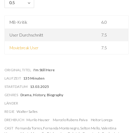
0.5
MB-Kritik
6.0
User Durchschnitt
7.5
Moviebreak User
7.5
ORIGINAL TITEL
I'm Still Here
LAUFZEIT
135 Minuten
STARTDATUM
13.03.2025
GENRES
Drama, History, Biography
LÄNDER
REGIE
Walter Salles
DREHBUCH
Murilo Hauser
Marcelo Rubens Paiva
Heitor Lorega
CAST
Fernanda Torres
,
Fernanda Montenegro
,
Selton Mello
,
Valentina