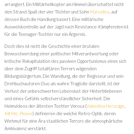
arrangiert. Ein Militärhelikopter am Himmel überschattet nicht
den Strand-Spaß der vier Töchter und Sohn
Marcellos
, auf
dessen Buch die Handlung basiert. Eine militärische
Ausweiskontrolle auf der Jagd nach Resistance-Kämpfenden ist
für die Teenager-Tochter nur ein Ärgernis.
Doch dies ist nicht die Geschichte einer brutalen
Bewusstwerdung einer politischer Mitverantwortung oder
kritische Rekapitulation des passiven Opportunismus eines sich
über dem Zugriff totalitären Terrors wägenden
Bildungsbürgertum. Die Wandlung, die der Regisseur und sein
Drehbuchautoren-Duo als wahre Tragödie darstellt, ist der
Verlust der unbeschwerten Lebenslust der Hinterbliebenen
und eines Gefühls selbstverständlicher Sicherheit. Die
Heimvideos der ältesten Tochter Veroca (
Valentina Herszage
,
Kill Me, Please
) definieren die weiche Retro-Optik, deren
Wehmut für eine Ära staatlichen Terrors die atmosphärische
Ambivalenz verstärkt.