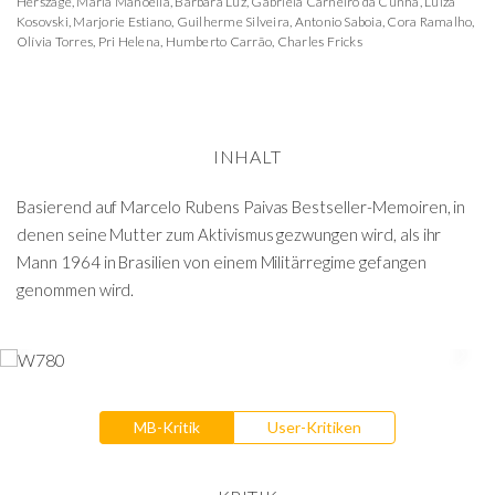
Herszage
,
Maria Manoella
,
Bárbara Luz
,
Gabriela Carneiro da Cunha
,
Luiza
Kosovski
,
Marjorie Estiano
,
Guilherme Silveira
,
Antonio Saboia
,
Cora Ramalho
,
Olívia Torres
,
Pri Helena
,
Humberto Carrão
,
Charles Fricks
INHALT
Basierend auf Marcelo Rubens Paivas Bestseller-Memoiren, in
denen seine Mutter zum Aktivismus gezwungen wird, als ihr
Mann 1964 in Brasilien von einem Militärregime gefangen
genommen wird.
MB-Kritik
User-Kritiken