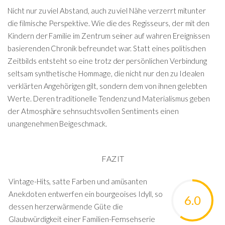
Nicht nur zu viel Abstand, auch zu viel Nähe verzerrt mitunter
die filmische Perspektive. Wie die des Regisseurs, der mit den
Kindern der Familie im Zentrum seiner auf wahren Ereignissen
basierenden Chronik befreundet war. Statt eines politischen
Zeitbilds entsteht so eine trotz der persönlichen Verbindung
seltsam synthetische Hommage, die nicht nur den zu Idealen
verklärten Angehörigen gilt, sondern dem von ihnen gelebten
Werte. Deren traditionelle Tendenz und Materialismus geben
der Atmosphäre sehnsuchtsvollen Sentiments einen
unangenehmen Beigeschmack.
FAZIT
Vintage-Hits, satte Farben und amüsanten
Anekdoten entwerfen ein bourgeoises Idyll, so
6.0
dessen herzerwärmende Güte die
Glaubwürdigkeit einer Familien-Fernsehserie