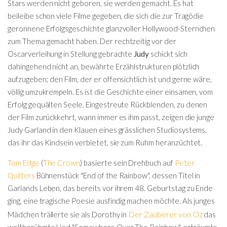
Stars werden nicht geboren, sie werden gemacht. Es hat
beileibe schon viele Filme gegeben, die sich die zur Tragödie
geronnene Erfolgsgeschichte glanzvoller Hollywood-Sternchen
zum Thema gemacht haben. Der rechtzeitig vor der
Oscarverleihung in Stellung gebrachte
Judy
schickt sich
dahingehend nicht an, bewährte Erzählstrukturen plötzlich
aufzugeben; den Film, der er offensichtlich ist und gerne wäre,
völlig umzukrempeln. Es ist die Geschichte einer einsamen, vom
Erfolg gequälten Seele. Eingestreute Rückblenden, zu denen
der Film zurückkehrt, wann immer es ihm passt, zeigen die junge
Judy Garland in den Klauen eines grässlichen Studiosystems,
das ihr das Kindsein verbietet, sie zum Ruhm heranzüchtet.
Tom Edge
(
The Crown
) basierte sein Drehbuch auf
Peter
Quilters
Bühnenstück "End of the Rainbow", dessen Titel in
Garlands Leben, das bereits vor ihrem 48. Geburtstag zu Ende
ging, eine tragische Poesie ausfindig machen möchte. Als junges
Der Zauberer von Oz
Mädchen trällerte sie als Dorothy in
das
weltberühmte Lied "Somewhere Over The Rainbow", erträumte