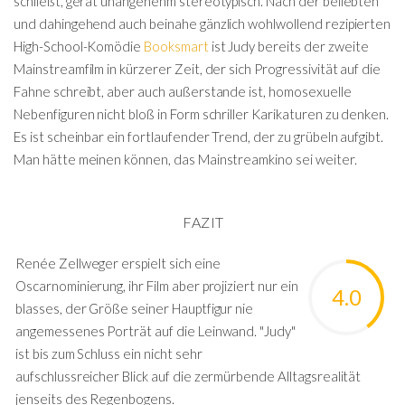
schließt, gerät unangenehm stereotypisch. Nach der beliebten
und dahingehend auch beinahe gänzlich wohlwollend rezipierten
High-School-Komödie
Booksmart
ist Judy bereits der zweite
Mainstreamfilm in kürzerer Zeit, der sich Progressivität auf die
Fahne schreibt, aber auch außerstande ist, homosexuelle
Nebenfiguren nicht bloß in Form schriller Karikaturen zu denken.
Es ist scheinbar ein fortlaufender Trend, der zu grübeln aufgibt.
Man hätte meinen können, das Mainstreamkino sei weiter.
FAZIT
Renée Zellweger erspielt sich eine
Oscarnominierung, ihr Film aber projiziert nur ein
4.0
blasses, der Größe seiner Hauptfigur nie
angemessenes Porträt auf die Leinwand. "Judy"
ist bis zum Schluss ein nicht sehr
aufschlussreicher Blick auf die zermürbende Alltagsrealität
jenseits des Regenbogens.