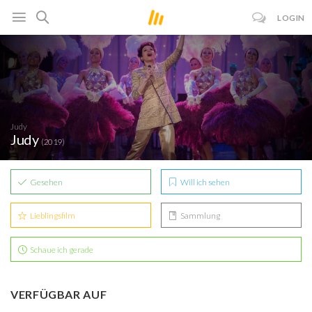
LOGIN
Judy
Judy
(2019)
Gesehen
Will ich sehen
Lieblingsfilm
Sammlung
Schaue ich gerade
VERFÜGBAR AUF