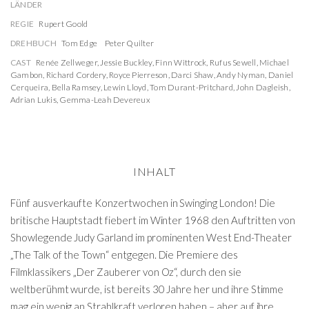
LÄNDER
REGIE
Rupert Goold
DREHBUCH
Tom Edge
Peter Quilter
CAST
Renée Zellweger
,
Jessie Buckley
,
Finn Wittrock
,
Rufus Sewell
,
Michael
Gambon
,
Richard Cordery
,
Royce Pierreson
,
Darci Shaw
,
Andy Nyman
,
Daniel
Cerqueira
,
Bella Ramsey
,
Lewin Lloyd
,
Tom Durant-Pritchard
,
John Dagleish
,
Adrian Lukis
,
Gemma-Leah Devereux
INHALT
Fünf ausverkaufte Konzertwochen in Swinging London! Die
britische Hauptstadt fiebert im Winter 1968 den Auftritten von
Showlegende Judy Garland im prominenten West End-Theater
„The Talk of the Town“ entgegen. Die Premiere des
Filmklassikers „Der Zauberer von Oz“, durch den sie
weltberühmt wurde, ist bereits 30 Jahre her und ihre Stimme
mag ein wenig an Strahlkraft verloren haben – aber auf ihre