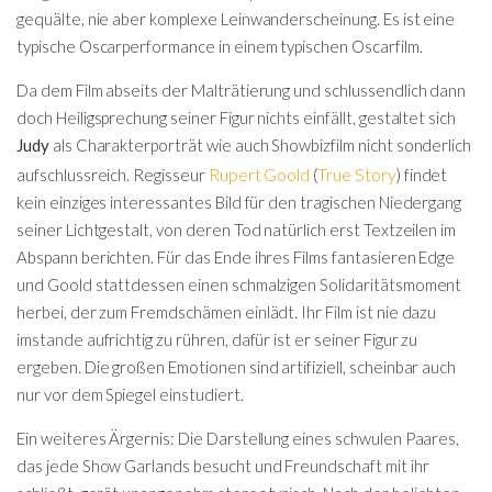
gequälte, nie aber komplexe Leinwanderscheinung. Es ist eine
typische Oscarperformance in einem typischen Oscarfilm.
Da dem Film abseits der Malträtierung und schlussendlich dann
doch Heiligsprechung seiner Figur nichts einfällt, gestaltet sich
Judy
als Charakterporträt wie auch
Showbizfilm nicht sonderlich
Rupert Goold
True Story
aufschlussreich.
Regisseur
(
) findet
kein einziges interessantes Bild für den tragischen Niedergang
seiner Lichtgestalt, von deren Tod natürlich erst Textzeilen im
Abspann berichten. Für das Ende ihres Films fantasieren Edge
und Goold stattdessen einen schmalzigen Solidaritätsmoment
herbei, der zum Fremdschämen einlädt. Ihr Film ist nie dazu
imstande aufrichtig zu rühren, dafür ist er seiner Figur zu
ergeben. Die großen Emotionen sind artifiziell, scheinbar auch
nur vor dem Spiegel einstudiert.
Ein weiteres Ärgernis: Die Darstellung eines schwulen Paares,
das jede Show Garlands besucht und Freundschaft mit ihr