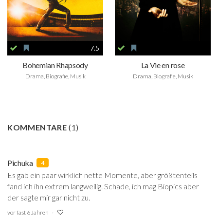
7.5
Bohemian Rhapsody
La Vie en rose
Drama, Biografie, Musik
Drama, Biografie, Musik
KOMMENTARE
(
1
)
Pichuka
4
Es gab ein paar wirklich nette Momente, aber größtenteils
fand ich ihn extrem langweilig. Schade, ich mag Biopics aber
der sagte mir gar nicht zu.
vor fast 6 Jahren