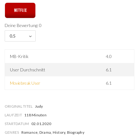
Deine Bewertung: 0
0.5
MB-Kritik
4.0
User Durchschnitt
6.1
Moviebreak User
6.1
ORIGINAL TITEL
Judy
LAUFZEIT
118 Minuten
STARTDATUM
02.01.2020
GENRES
Romance, Drama, History, Biography