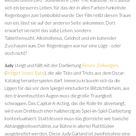
sich ein besseres Leben, für das der in allen Farben funkelnde
Regenbogen zum Symbolbild wurde. Der Film reißt diesen Traum
nun ein, lässt sie auf der anderen Seite ankommen. Dort
erwartet sie nicht das süße Leben, sondern
Tablettensucht, Alkoholismus, Geldnot und ein buhender
Zuschauerraum. Der Regenbogen war nur eine Lüge - oder
doch nicht?
Judy
steigt und fällt mit der Darbietung
Renée Zellwegers
(
Bridget Jones' Baby
), die alle Ticks und Tricks aus dem Oscar-
Katalog herunterspielen darf. Immerzu kräuseln sich da die
Lippen für das vor dem Spiegel einstudierte Blitzlichtlächeln, aus
den tränenfeuchten Augen muss die große Traurigkeit
schwappen. Das Capital-A-Acting, das die Rolle ihr abverlangt,
wird vom Drehbuch eher halbherzig als Spiel-im-Spiel-Darbietung
kontextualisiert. Stattdessen muss das glorreiche wie toxische
Abhängigkeitsverhältnis zur Bühne in allerlei Plattitüden
ausgebreitet werden. Diese Judy Garland ist zweifelsohne eine