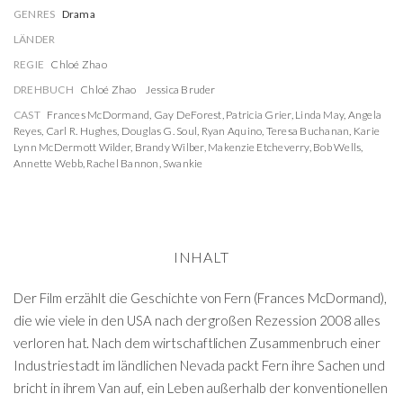
GENRES
Drama
LÄNDER
REGIE
Chloé Zhao
DREHBUCH
Chloé Zhao
Jessica Bruder
CAST
Frances McDormand
,
Gay DeForest
,
Patricia Grier
,
Linda May
,
Angela
Reyes
,
Carl R. Hughes
,
Douglas G. Soul
,
Ryan Aquino
,
Teresa Buchanan
,
Karie
Lynn McDermott Wilder
,
Brandy Wilber
,
Makenzie Etcheverry
,
Bob Wells
,
Annette Webb
,
Rachel Bannon
,
Swankie
INHALT
Der Film erzählt die Geschichte von Fern (Frances McDormand),
die wie viele in den USA nach der großen Rezession 2008 alles
verloren hat. Nach dem wirtschaftlichen Zusammenbruch einer
Industriestadt im ländlichen Nevada packt Fern ihre Sachen und
bricht in ihrem Van auf, ein Leben außerhalb der konventionellen