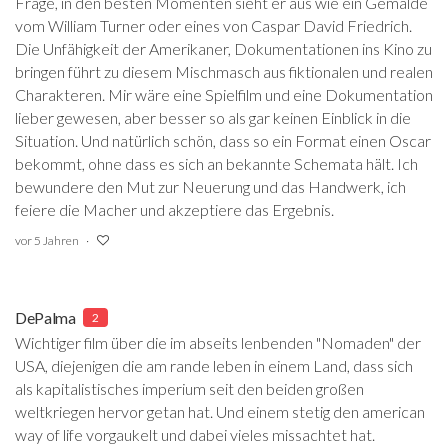
Frage, in den besten Momenten sieht er aus wie ein Gemälde
vom William Turner oder eines von Caspar David Friedrich.
Die Unfähigkeit der Amerikaner, Dokumentationen ins Kino zu
bringen führt zu diesem Mischmasch aus fiktionalen und realen
Charakteren. Mir wäre eine Spielfilm und eine Dokumentation
lieber gewesen, aber besser so als gar keinen Einblick in die
Situation. Und natürlich schön, dass so ein Format einen Oscar
bekommt, ohne dass es sich an bekannte Schemata hält. Ich
bewundere den Mut zur Neuerung und das Handwerk, ich
feiere die Macher und akzeptiere das Ergebnis.
vor 5 Jahren
DePalma
2
Wichtiger film über die im abseits lenbenden "Nomaden" der
USA, diejenigen die am rande leben in einem Land, dass sich
als kapitalistisches imperium seit den beiden großen
weltkriegen hervor getan hat. Und einem stetig den american
way of life vorgaukelt und dabei vieles missachtet hat.