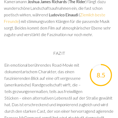
Kameramann
Joshua James Richards
(
The Rider
) fängt dazu
wunderschöne Landschaftsaufnahmen ein, die fast schon
poetisch wirken, während
Ludovico Einaudi
(
Ziemlich beste
Freunde
) mit stimmungsvollen Klängen für die passende Musik
sorgt. Beides kommt dem Film auf atmosphärischer Ebene sehr
zugute und verstärkt die Faszination nur noch mehr.
FAZIT
Ein emotional berührendes Road-Movie mit
dokumentarischem Charakter, das einen
8.5
faszinierenden Blick auf eine oft vergessene
(amerikanische) Randgesellschaft wirft, die –
teils gezwungenermaßen, teils aus freiwilligen
Stücken – einen alternativen Lebensstil auf der Straße gewählt
hat. Das ist erschreckend und imponierend zugleich und wird
durch den starken Cast, der von einer hervorragend agierende
Frances McDormand angeführt wird, glaubhaft dargestellt.