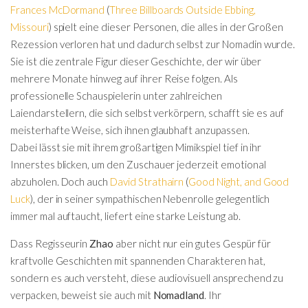
Frances McDormand
(
Three Billboards Outside Ebbing,
Missouri
) spielt eine dieser Personen, die alles in der Großen
Rezession verloren hat und dadurch selbst zur Nomadin wurde.
Sie ist die zentrale Figur dieser Geschichte, der wir über
mehrere Monate hinweg auf ihrer Reise folgen. Als
professionelle Schauspielerin unter zahlreichen
Laiendarstellern, die sich selbst verkörpern, schafft sie es auf
meisterhafte Weise, sich ihnen glaubhaft anzupassen.
Dabei lässt sie mit ihrem großartigen Mimikspiel tief in ihr
Innerstes blicken, um den Zuschauer jederzeit emotional
abzuholen. Doch auch
David Strathairn
(
Good Night, and Good
Luck
), der in seiner sympathischen Nebenrolle gelegentlich
immer mal auftaucht, liefert eine starke Leistung ab.
Dass Regisseurin
Zhao
aber nicht nur ein gutes Gespür für
kraftvolle Geschichten mit spannenden Charakteren hat,
sondern es auch versteht, diese audiovisuell ansprechend zu
verpacken, beweist sie auch mit
Nomadland
. Ihr