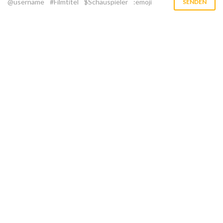
@username
#Filmtitel
$Schauspieler
:emoji