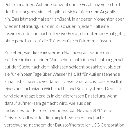
Publikum öffnen.
Auf eine konventionelle Erzählung verzichtet
der Film übrigens, vielmehr gibt er sich einfach dem Augeblick
hin.
Das ist manchmal sehr amüsant, in anderen Momenten aber
wieder tieftraurig. Für den Zuschauer in jedem Fall eine
faszinierende und auch intensive Reise, die unter die Haut geht,
ohne penetrant auf die Tränendrüse drücken zu müssen.
Zu sehen, wie diese modernen Nomaden am Rande der
Existenz in ihren kleinen Vans leben, mal frierend, mal hungernd,
auf der Suche nach dem nächsten schlecht bezahlten Job, der
sie für ein paar Tage über Wasser hält, ist für Außenstehende
zunächst schwer zu verdauen. Dieser Zustand ist das Resultat
eines ausbaufähigen Wirtschafts- und Sozialsystems. Deutlich
wird die Anklage bereits in der allerersten Einstellung, wenn
darauf aufmerksam gemacht wird, wie aus der
Industriestadt Empire im Bundesstaat Nevada 2011 eine
Geisterstadt wurde, die komplett von der Landkarte
verschwand, nachdem der Baustoffhersteller USG Corporation