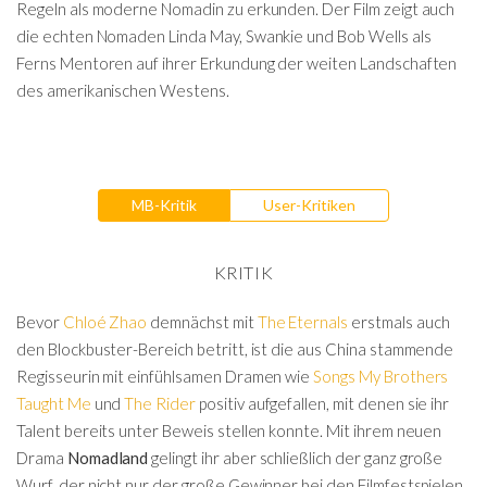
Regeln als moderne Nomadin zu erkunden. Der Film zeigt auch
die echten Nomaden Linda May, Swankie und Bob Wells als
Ferns Mentoren auf ihrer Erkundung der weiten Landschaften
des amerikanischen Westens.
MB-Kritik
User-Kritiken
KRITIK
Bevor
Chloé Zhao
demnächst mit
The Eternals
erstmals auch
den Blockbuster-Bereich betritt, ist die aus China stammende
Regisseurin mit einfühlsamen Dramen wie
Songs My Brothers
Taught Me
und
The Rider
positiv aufgefallen, mit denen sie ihr
Talent bereits unter Beweis stellen konnte. Mit ihrem neuen
Drama
Nomadland
gelingt ihr aber schließlich der ganz große
Wurf, der nicht nur der große Gewinner bei den Filmfestspielen