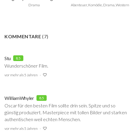
Drama
Abenteuer, Komödie, Drama, Western
KOMMENTARE
(
7
)
Stu
8.5
Wunderschöner Film.
vor mehr als 5 Jahren
WilliamWhyler
8.5
Oscar für den besten Film sollte drin sein. Spitze und so
günstig produziert. Masterpiece mit tollen Bilder und starken
authentischen weil echten Menschen.
vor mehr als 5 Jahren