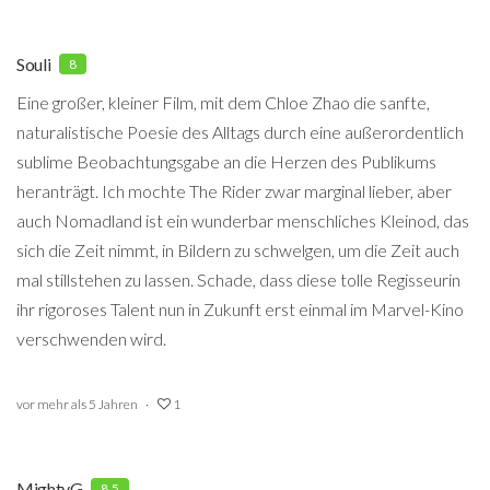
Souli
8
Eine großer, kleiner Film, mit dem Chloe Zhao die sanfte,
naturalistische Poesie des Alltags durch eine außerordentlich
sublime Beobachtungsgabe an die Herzen des Publikums
heranträgt. Ich mochte The Rider zwar marginal lieber, aber
auch Nomadland ist ein wunderbar menschliches Kleinod, das
sich die Zeit nimmt, in Bildern zu schwelgen, um die Zeit auch
mal stillstehen zu lassen. Schade, dass diese tolle Regisseurin
ihr rigoroses Talent nun in Zukunft erst einmal im Marvel-Kino
verschwenden wird.
vor mehr als 5 Jahren
1
MightyG
8.5