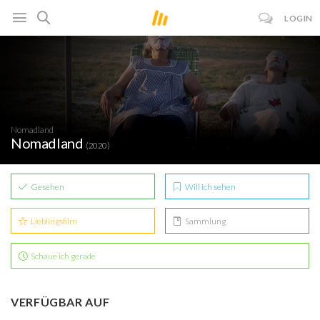
LOGIN
Nomadland
Nomadland
(2020)
Gesehen
Will ich sehen
Lieblingsfilm
Sammlung
Schaue ich gerade
VERFÜGBAR AUF