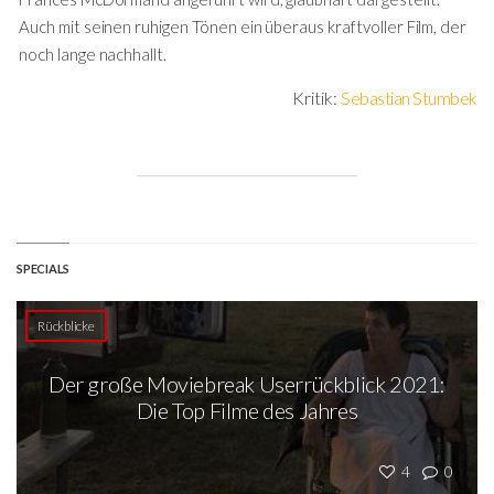
Auch mit seinen ruhigen Tönen ein überaus kraftvoller Film, der
noch lange nachhallt.
Kritik:
Sebastian Stumbek
SPECIALS
Rückblicke
Der große Moviebreak Userrückblick 2021:
Die Top Filme des Jahres
4
0