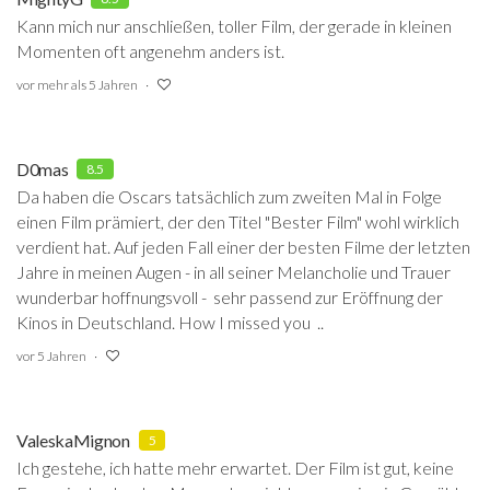
Kann mich nur anschließen, toller Film, der gerade in kleinen
Momenten oft angenehm anders ist.
vor mehr als 5 Jahren
D0mas
8.5
Da haben die Oscars tatsächlich zum zweiten Mal in Folge
einen Film prämiert, der den Titel "Bester Film" wohl wirklich
verdient hat. Auf jeden Fall einer der besten Filme der letzten
Jahre in meinen Augen - in all seiner Melancholie und Trauer
wunderbar hoffnungsvoll - sehr passend zur Eröffnung der
Kinos in Deutschland. How I missed you ..
vor 5 Jahren
ValeskaMignon
5
Ich gestehe, ich hatte mehr erwartet. Der Film ist gut, keine