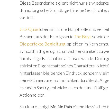
Diese Besonderheit dient nicht nur als wiederk
dramaturgische Grundlage für eine Geschichte,
variiert.
Jack Quaid
übernimmt die Hauptrolle und verlei
Bekannt aus der Erfolgsserie
The Boys
sowie de
Die perfekte Begleitung
, spielt er im Kern ern
sympathisch genug ist, um Aufmerksamkeit zu wec
nachhaltige Faszination auslösen würde. Doch ge
stärksten Eigenschaft seines Charakters. Nicht
hinterlassen bleibenden Eindruck, sondern viel
seine Schmerzunempfindlichkeit durchlebt. Ange
Freundin Sherry, entwickelt sich der unauffälli
Actionhelden.
Strukturell folgt
Mr. No Pain
einem klassischen
F