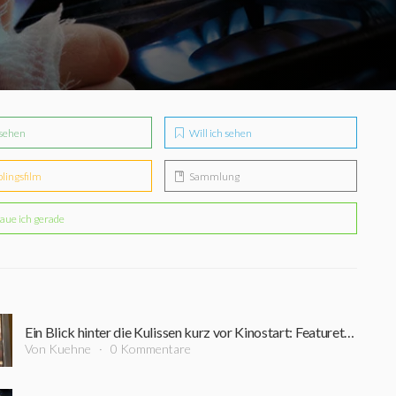
sehen
Will ich sehen
blingsfilm
Sammlung
aue ich gerade
Ein Blick hinter die Kulissen kurz vor Kinostart: Featurette zu "Mr. No Pain" erschienen
Von Kuehne
0 Kommentare