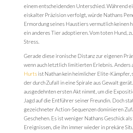
einem entscheidenden Unterschied. Während ei
eiskalter Präzision verfolgt, würde Nathans Pen
Ermordung seines Haustiers vermutlich keinen h
ein anderes Tier adoptieren. Vom toten Hund, z
Stress.
Gerade diese ironische Distanz zur eigenen Präm
wenn auch letztlich limitierten Erlebnis. Anders
Hurts
ist Nathan kein heimlicher Elite-Kämpfer,
der durch Zufall in eine Spirale aus Gewalt gerä
ausgedehnten ersten Akt nimmt, um die Expositio
Jagd auf die Entführer seiner Freundin. Doch st
gezeichneter Action-Sequenzen dominieren Zuf
Geschehen. Es ist weniger Nathans Geschick als 
Ereignissen, die ihn immer wieder in prekäre Sit