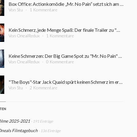
Box Office: Actionkomödie „Mr. No Pain“ setzt sich am bislang umsatzschwächsten Wochenende des Jahres durch
Von Stu
1 Kommentare
Kein Schmerz, jede Menge Spaß: Der finale Trailer zu "Mr. No Pain" mit Jack Quaid gibt sich schmerzfrei
Von OnealRedux
1 Kommentare
Keine Schmerzen: Der Big Game Spot zu "Mr. No Pain" mit Jack Quaid gibt es jede Menge Verletzungen
Von OnealRedux
0 Kommentare
"The Boys"-Star Jack Quaid spürt keinen Schmerz im ersten Trailer zur Actionkomödie "Mr. No Pain"
Von Stu
2 Kommentare
STEN
filme 2025-2021
- 191 Einträge
Oneals Filmtagebuch
- 136 Einträge