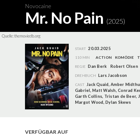
Novocaine
Mr. No Pain
(2025)
Quelle:
themoviedb.org
20.03.2025
START
110 MIN
ACTION
KOMÖDIE
T
Dan Berk
Robert Olsen
REGIE
Lars Jacobson
DREHBUCH
Jack Quaid
,
Amber Midthu
CAST
Gabriel
,
Matt Walsh
,
Conrad K
Garth Collins
,
Tristan de Beer
,
Margot Wood
,
Dylan Skews
VERFÜGBAR AUF