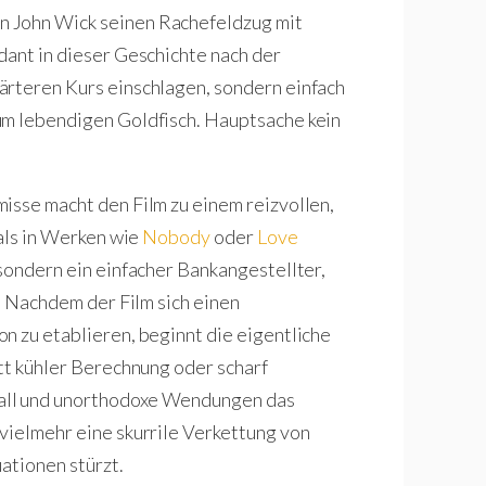
n John Wick seinen Rachefeldzug mit
dant in dieser Geschichte nach der
ärteren Kurs einschlagen, sondern einfach
um lebendigen Goldfisch. Hauptsache kein
isse macht den Film zu einem reizvollen,
 als in Werken wie
Nobody
oder
Love
 sondern ein einfacher Bankangestellter,
t. Nachdem der Film sich einen
n zu etablieren, beginnt die eigentliche
att kühler Berechnung oder scharf
all und unorthodoxe Wendungen das
vielmehr eine skurrile Verkettung von
uationen stürzt.