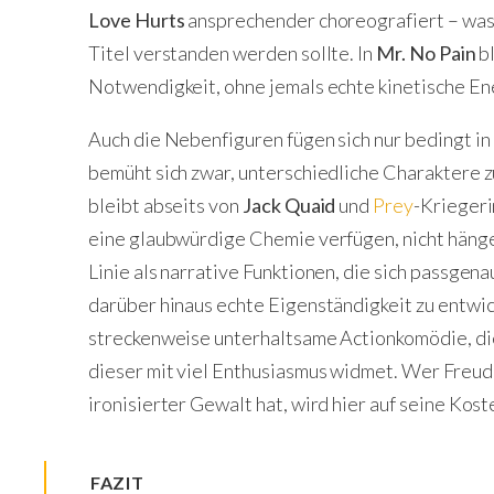
Love Hurts
ansprechender choreografiert – was 
Titel verstanden werden sollte. In
Mr. No Pain
bl
Notwendigkeit, ohne jemals echte kinetische Ene
Auch die Nebenfiguren fügen sich nur bedingt i
bemüht sich zwar, unterschiedliche Charaktere zu
bleibt abseits von
Jack Quaid
und
Prey
-Krieger
eine glaubwürdige Chemie verfügen, nicht hänge
Linie als narrative Funktionen, die sich passgena
darüber hinaus echte Eigenständigkeit zu entwick
streckenweise unterhaltsame Actionkomödie, die
dieser mit viel Enthusiasmus widmet. Wer Freud
ironisierter Gewalt hat, wird hier auf seine Kos
FAZIT