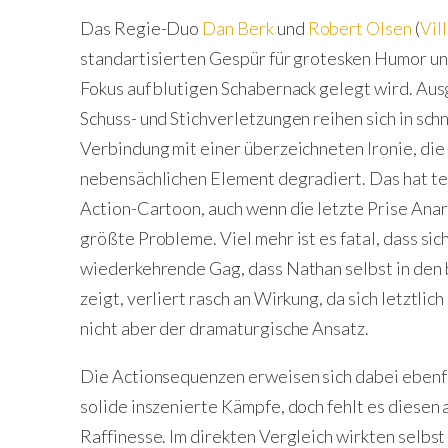
Das Regie-Duo
Dan Berk
und
Robert Olsen
(
Vil
standartisierten Gespür für grotesken Humor und
Fokus auf blutigen Schabernack gelegt wird. Aus
Schuss- und Stichverletzungen reihen sich in sch
Verbindung mit einer überzeichneten Ironie, di
nebensächlichen Element degradiert. Das hat te
Action-Cartoon, auch wenn die letzte Prise Anarc
größte Probleme. Viel mehr ist es fatal, dass si
wiederkehrende Gag, dass Nathan selbst in den 
zeigt, verliert rasch an Wirkung, da sich letztli
nicht aber der dramaturgische Ansatz.
Die Actionsequenzen erweisen sich dabei ebenfal
solide inszenierte Kämpfe, doch fehlt es diesen 
Raffinesse. Im direkten Vergleich wirkten selbst