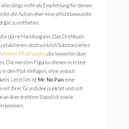
allerdings nicht als Empfehlung für diesen
eibt die Action eher eine pflichtbewusste
rgie zu entfalten.
n die dürre Handlung ein. Das Drehbuch
 etablieren, doch wirklich Substanzielles
in
Amber Midthunder
, die immerhin über
n. Die meisten Figuren dienen in erster
u in den Plot einfügen, ohne jedoch
eln. Letztlich ist
Mr. No Pain
eine
 mit ihrer Grundidee punktet und sich
e an überdrehtem Slapstick sowie
ten kommen.