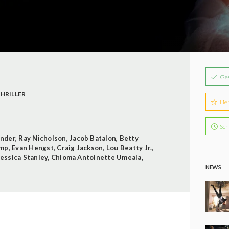
Ge
HRILLER
Lie
Sch
nder
,
Ray Nicholson
,
Jacob Batalon
,
Betty
emp
,
Evan Hengst
,
Craig Jackson
,
Lou Beatty Jr.
,
Jessica Stanley
,
Chioma Antoinette Umeala
,
NEWS