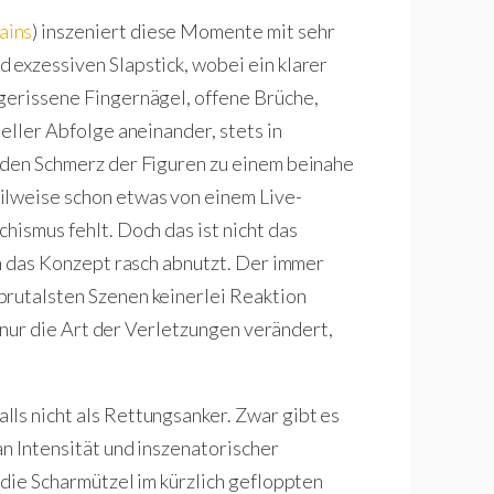
lains
) inszeniert diese Momente mit sehr
 exzessiven Slapstick, wobei ein klarer
gerissene Fingernägel, offene Brüche,
neller Abfolge aneinander, stets in
e den Schmerz der Figuren zu einem beinahe
ilweise schon etwas von einem Live-
hismus fehlt. Doch das ist nicht das
ch das Konzept rasch abnutzt. Der immer
brutalsten Szenen keinerlei Reaktion
ch nur die Art der Verletzungen verändert,
ls nicht als Rettungsanker. Zwar gibt es
an Intensität und inszenatorischer
 die Scharmützel im kürzlich gefloppten