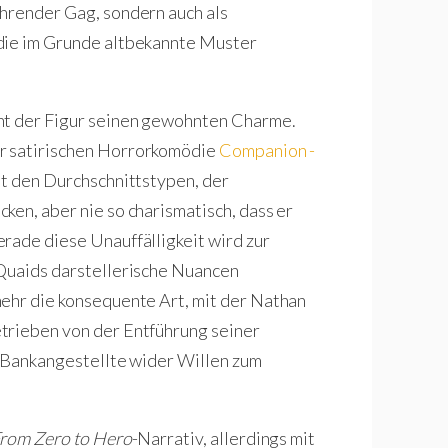
ehrender Gag, sondern auch als
 die im Grunde altbekannte Muster
ht der Figur seinen gewohnten Charme.
r satirischen Horrorkomödie
Companion -
eut den Durchschnittstypen, der
ken, aber nie so charismatisch, dass er
rade diese Unauffälligkeit wird zur
 Quaids darstellerische Nuancen
mehr die konsequente Art, mit der Nathan
trieben von der Entführung seiner
ge Bankangestellte wider Willen zum
rom Zero to Hero
-Narrativ, allerdings mit