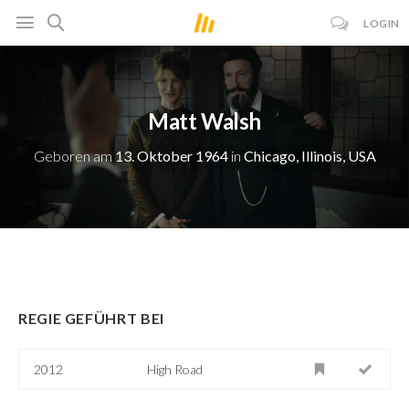
LOGIN
Matt Walsh
Geboren am
13. Oktober 1964
in
Chicago, Illinois, USA
REGIE GEFÜHRT BEI
2012
High Road