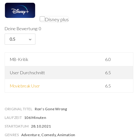
Deine Bewertung: 0
0.5
MB-Kritik
6.0
User Durchschnitt
6.5
Moviebreak User
6.5
ORIGINAL TITEL
Ron's Gone Wrong
LAUFZEIT
106 Minuten
STARTDATUM
28.10.2021
GENRES
Adventure, Comedy, Animation