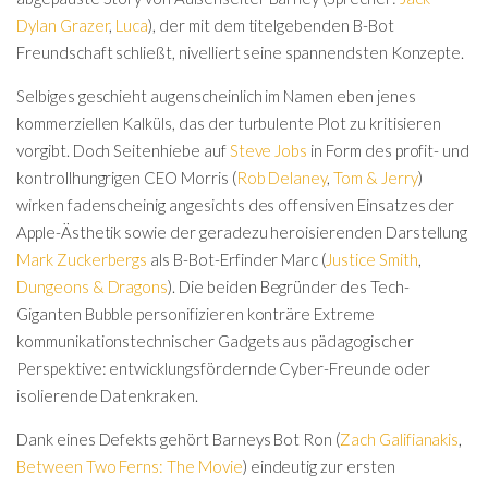
Dylan Grazer
,
Luca
), der mit dem titelgebenden B-Bot
Freundschaft schließt, nivelliert seine spannendsten Konzepte.
Selbiges geschieht augenscheinlich im Namen eben jenes
kommerziellen Kalküls, das der turbulente Plot zu kritisieren
vorgibt. Doch Seitenhiebe auf
Steve Jobs
in Form des profit- und
kontrollhungrigen CEO Morris (
Rob Delaney
,
Tom & Jerry
)
wirken fadenscheinig angesichts des offensiven Einsatzes der
Apple-Ästhetik sowie der geradezu heroisierenden Darstellung
Mark Zuckerbergs
als B-Bot-Erfinder Marc (
Justice Smith
,
Dungeons & Dragons
). Die beiden Begründer des Tech-
Giganten Bubble personifizieren konträre Extreme
kommunikationstechnischer Gadgets aus pädagogischer
Perspektive: entwicklungsfördernde Cyber-Freunde oder
isolierende Datenkraken.
Dank eines Defekts gehört Barneys Bot Ron (
Zach Galifianakis
,
Between Two Ferns: The Movie
) eindeutig zur ersten