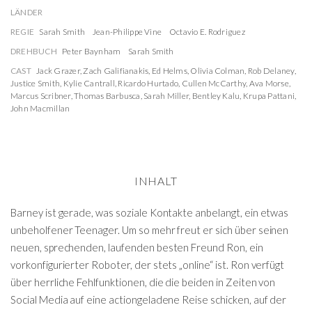
LÄNDER
REGIE
Sarah Smith
Jean-Philippe Vine
Octavio E. Rodriguez
DREHBUCH
Peter Baynham
Sarah Smith
CAST
Jack Grazer
,
Zach Galifianakis
,
Ed Helms
,
Olivia Colman
,
Rob Delaney
,
Justice Smith
,
Kylie Cantrall
,
Ricardo Hurtado
,
Cullen McCarthy
,
Ava Morse
,
Marcus Scribner
,
Thomas Barbusca
,
Sarah Miller
,
Bentley Kalu
,
Krupa Pattani
,
John Macmillan
INHALT
Barney ist gerade, was soziale Kontakte anbelangt, ein etwas
unbeholfener Teenager. Um so mehr freut er sich über seinen
neuen, sprechenden, laufenden besten Freund Ron, ein
vorkonfigurierter Roboter, der stets „online“ ist. Ron verfügt
über herrliche Fehlfunktionen, die die beiden in Zeiten von
Social Media auf eine actiongeladene Reise schicken, auf der