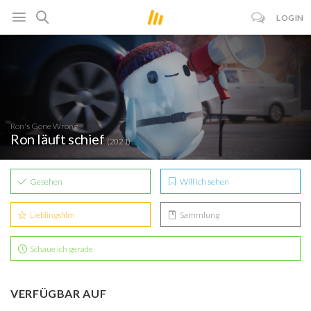
LOGIN
Ron's Gone Wrong
Ron läuft schief
(2021)
Gesehen
Will ich sehen
Lieblingsfilm
Sammlung
Schaue ich gerade
VERFÜGBAR AUF