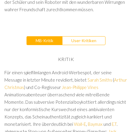
der Schüler und sein Roboter mit den wunderbaren Wirrungen
wahrer Freundschaft zurechtkommen müssen.
MB-Kritik
User-Kritiken
KRITIK
Für einen spielfilmlangen Android-Werbespot, der seine
Message in letzter Minute revidiert, bietet
Sarah Smiths
(
Arthur
Christmas
) und Co-Regisseur
Jean-Philippe Vines
Animationsabenteuer überraschend viele mitreißende
Momente. Das subversive Potenzial boykottiert allerdings nicht
nur der konformistische Kurswechsel eines ambivalenten
Konzepts, das Scheinauthentizität zugleich karikiert und
monetarisiert. Ihre überdeutlich bei
Wall-E
,
Baymax
und
E.T
.
abgepauste Story von Außenseiter Barney (Sprecher:
Jack