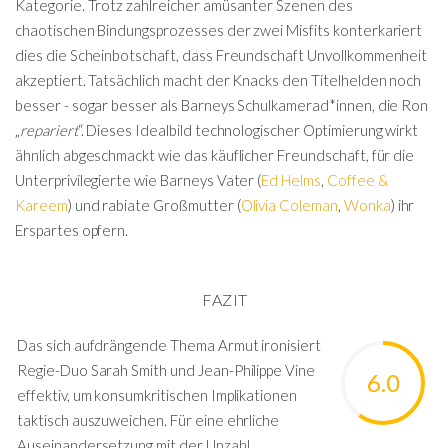
Kategorie. Trotz zahlreicher amüsanter Szenen des
chaotischen Bindungsprozesses der zwei Misfits konterkariert
dies die Scheinbotschaft, dass Freundschaft Unvollkommenheit
akzeptiert. Tatsächlich macht der Knacks den Titelhelden noch
besser - sogar besser als Barneys Schulkamerad*innen, die Ron
„
repariert
“. Dieses Idealbild technologischer Optimierung wirkt
ähnlich abgeschmackt wie das käuflicher Freundschaft, für die
Unterprivilegierte wie Barneys Vater (
Ed Helms
,
Coffee &
Kareem
) und rabiate Großmutter (
Olivia Coleman
,
Wonka
) ihr
Erspartes opfern.
FAZIT
Das sich aufdrängende Thema Armut ironisiert
Regie-Duo Sarah Smith und Jean-Philippe Vine
6.0
effektiv, um konsumkritischen Implikationen
taktisch auszuweichen. Für eine ehrliche
Auseinandersetzung mit der Unzahl