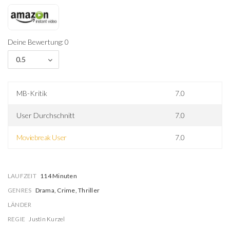
Deine Bewertung: 0
0.5
MB-Kritik
7.0
User Durchschnitt
7.0
Moviebreak User
7.0
LAUFZEIT
114 Minuten
GENRES
Drama, Crime, Thriller
LÄNDER
REGIE
Justin Kurzel