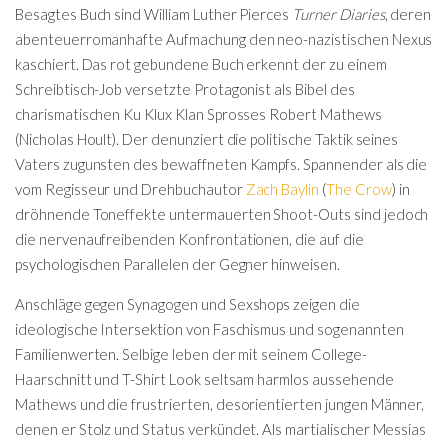
Besagtes Buch sind William Luther Pierces
Turner Diaries
, deren
abenteuerromanhafte Aufmachung den neo-nazistischen Nexus
kaschiert. Das rot gebundene Buch erkennt der zu einem
Schreibtisch-Job versetzte Protagonist als Bibel des
charismatischen Ku Klux Klan Sprosses Robert Mathews
(Nicholas Hoult). Der denunziert die politische Taktik seines
Vaters zugunsten des bewaffneten Kampfs. Spannender als die
vom Regisseur und Drehbuchautor
Zach Baylin
(
The Crow
) in
dröhnende Toneffekte untermauerten Shoot-Outs sind jedoch
die nervenaufreibenden Konfrontationen, die auf die
psychologischen Parallelen der Gegner hinweisen.
Anschläge gegen Synagogen und Sexshops zeigen die
ideologische Intersektion von Faschismus und sogenannten
Familienwerten. Selbige leben der mit seinem College-
Haarschnitt und T-Shirt Look seltsam harmlos aussehende
Mathews und die frustrierten, desorientierten jungen Männer,
denen er Stolz und Status verkündet. Als martialischer Messias