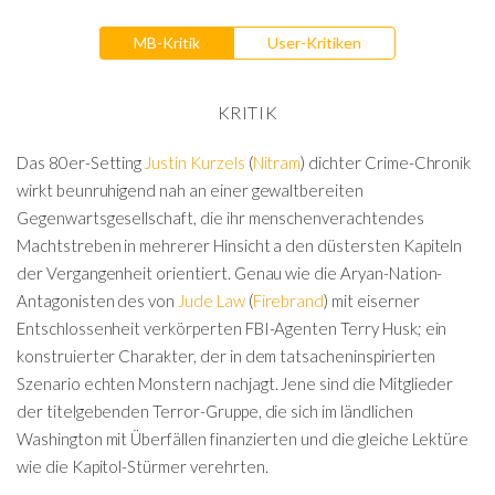
MB-Kritik
User-Kritiken
KRITIK
Das 80er-Setting
Justin Kurzels
(
Nitram
) dichter Crime-Chronik
wirkt beunruhigend nah an einer gewaltbereiten
Gegenwartsgesellschaft, die ihr menschenverachtendes
Machtstreben in mehrerer Hinsicht a den düstersten Kapiteln
der Vergangenheit orientiert. Genau wie die Aryan-Nation-
Antagonisten des von
Jude Law
(
Firebrand
) mit eiserner
Entschlossenheit verkörperten FBI-Agenten Terry Husk; ein
konstruierter Charakter, der in dem tatsacheninspirierten
Szenario echten Monstern nachjagt. Jene sind die Mitglieder
der titelgebenden Terror-Gruppe, die sich im ländlichen
Washington mit Überfällen finanzierten und die gleiche Lektüre
wie die Kapitol-Stürmer verehrten.