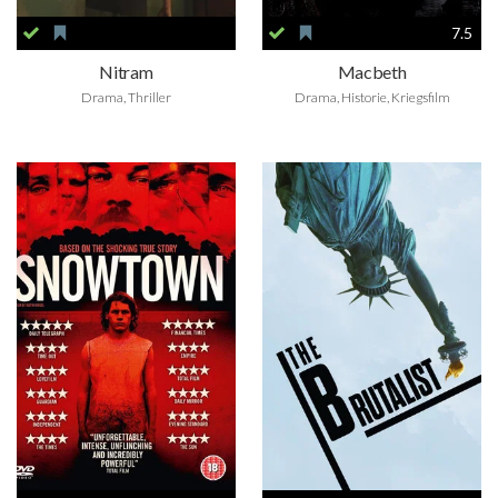
7.5
Nitram
Macbeth
Drama, Thriller
Drama, Historie, Kriegsfilm