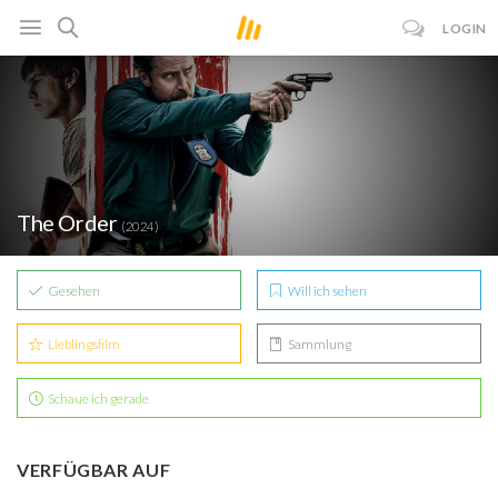
LOGIN
The Order
(2024)
Gesehen
Will ich sehen
Lieblingsfilm
Sammlung
Schaue ich gerade
VERFÜGBAR AUF