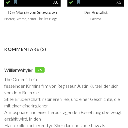
7.0
7.5
Die Morde von Snowtown
Der Brutalist
Horror, Drama, Krimi, Thriller, Biografie
Drama
KOMMENTARE
(
2
)
WilliamWhyler
7.5
The Order
ist ein
fesselnder Kriminalfilm von Regisseur Justin Kurzel, der sich
von dem Buch die
Stille Bruderschaft inspirieren ließ, und einer Geschichte, die
mit einer eindringlichen
Atmosphäre und einer herausragenden Besetzung überzeugt
erzählt wird. In den
Hauptrollen brillieren Tye Sheridan und Jude Law als