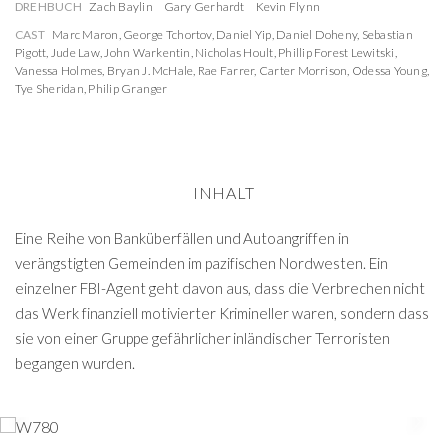
DREHBUCH
Zach Baylin
Gary Gerhardt
Kevin Flynn
CAST
Marc Maron
,
George Tchortov
,
Daniel Yip
,
Daniel Doheny
,
Sebastian
Pigott
,
Jude Law
,
John Warkentin
,
Nicholas Hoult
,
Phillip Forest Lewitski
,
Vanessa Holmes
,
Bryan J. McHale
,
Rae Farrer
,
Carter Morrison
,
Odessa Young
,
Tye Sheridan
,
Philip Granger
INHALT
Eine Reihe von Banküberfällen und Autoangriffen in
verängstigten Gemeinden im pazifischen Nordwesten. Ein
einzelner FBI-Agent geht davon aus, dass die Verbrechen nicht
das Werk finanziell motivierter Krimineller waren, sondern dass
sie von einer Gruppe gefährlicher inländischer Terroristen
begangen wurden.