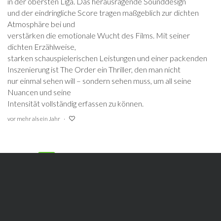
in der obersten Liga. Das herausragende Sounddesign
und der eindringliche Score tragen maßgeblich zur dichten
Atmosphäre bei und
verstärken die emotionale Wucht des Films. Mit seiner
dichten Erzählweise,
starken schauspielerischen Leistungen und einer packenden
Inszenierung ist The Order ein Thriller, den man nicht
nur einmal sehen will – sondern sehen muss, um all seine
Nuancen und seine
Intensität vollständig erfassen zu können.
vor mehr als ein Jahr
DaSaiga
7.5
Guter, klassischer Thriller. Technisch absolut top und sehr gut
gespielt, vor allem Jude Law liefert hier eine absolute
Meisterleistung ab.
vor mehr als ein Jahr