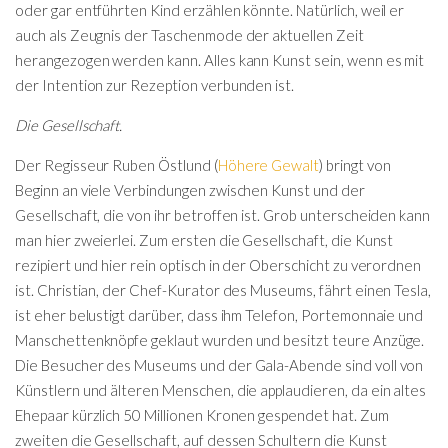
oder gar entführten Kind erzählen könnte. Natürlich, weil er
auch als Zeugnis der Taschenmode der aktuellen Zeit
herangezogen werden kann. Alles kann Kunst sein, wenn es mit
der Intention zur Rezeption verbunden ist.
Die Gesellschaft.
Der Regisseur Ruben Östlund (
Höhere Gewalt
) bringt von
Beginn an viele Verbindungen zwischen Kunst und der
Gesellschaft, die von ihr betroffen ist. Grob unterscheiden kann
man hier zweierlei. Zum ersten die Gesellschaft, die Kunst
rezipiert und hier rein optisch in der Oberschicht zu verordnen
ist. Christian, der Chef-Kurator des Museums, fährt einen Tesla,
ist eher belustigt darüber, dass ihm Telefon, Portemonnaie und
Manschettenknöpfe geklaut wurden und besitzt teure Anzüge.
Die Besucher des Museums und der Gala-Abende sind voll von
Künstlern und älteren Menschen, die applaudieren, da ein altes
Ehepaar kürzlich 50 Millionen Kronen gespendet hat. Zum
zweiten die Gesellschaft, auf dessen Schultern die Kunst