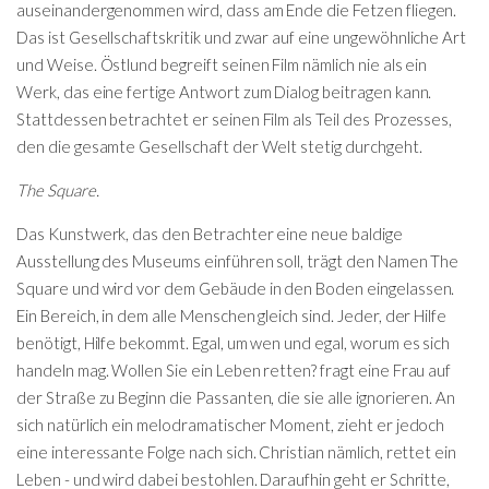
auseinandergenommen wird, dass am Ende die Fetzen fliegen.
Das ist Gesellschaftskritik und zwar auf eine ungewöhnliche Art
und Weise. Östlund begreift seinen Film nämlich nie als ein
Werk, das eine fertige Antwort zum Dialog beitragen kann.
Stattdessen betrachtet er seinen Film als Teil des Prozesses,
den die gesamte Gesellschaft der Welt stetig durchgeht.
The Square.
Das Kunstwerk, das den Betrachter eine neue baldige
Ausstellung des Museums einführen soll, trägt den Namen The
Square und wird vor dem Gebäude in den Boden eingelassen.
Ein Bereich, in dem alle Menschen gleich sind. Jeder, der Hilfe
benötigt, Hilfe bekommt. Egal, um wen und egal, worum es sich
handeln mag. Wollen Sie ein Leben retten? fragt eine Frau auf
der Straße zu Beginn die Passanten, die sie alle ignorieren. An
sich natürlich ein melodramatischer Moment, zieht er jedoch
eine interessante Folge nach sich. Christian nämlich, rettet ein
Leben - und wird dabei bestohlen. Daraufhin geht er Schritte,