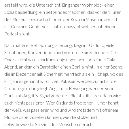
erstellt wird, die Unterschicht. Ein ganzer Wohnblock einer
Sozialbausiedlung, ein bettelndes Mädchen, das vor den Türen
des Museums explodiert, oder der Koch im Museum, der sich
mit Geschrei Gehör verschaffen muss, obwohl er auf einem
Podest steht.
Nach näherer Betrachtung allerdings beginnt Östlund, viele
Situationen, Konventionen und Vorurteile umzudrehen. Die
Oberschicht wird zum Kunstobjekt gemacht, bei einem Gala-
Abend, an dem ein Darsteller einen Gorilla mimt. In einer Szene,
die im Dezember mit Sicherheit mehrfach als ein Höhepunkt des
Filmjahres genannt wird. Dem Publikum werden zunächst die
Grundregeln dargelegt. Angst und Bewegung werden vom
Gorilla als Angriffs-Signal gedeutet. Bleibt still sitzen, dann wird
euch nichts passieren. Wer Östlunds trockenen Humor kennt,
der weiß, was passieren wird und wird trotzdem mit offenem
Munde dabei zusehen können, wie die stolze und
selbstbewusste Spezies des Menschen derart