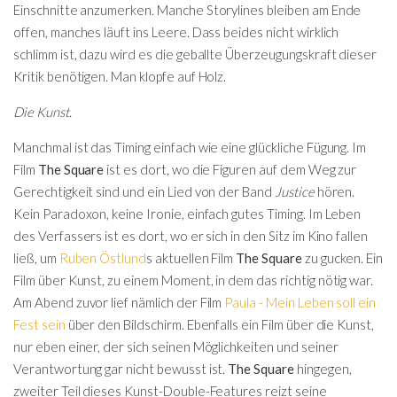
Einschnitte anzumerken. Manche Storylines bleiben am Ende
offen, manches läuft ins Leere. Dass beides nicht wirklich
schlimm ist, dazu wird es die geballte Überzeugungskraft dieser
Kritik benötigen. Man klopfe auf Holz.
Die Kunst.
Manchmal ist das Timing einfach wie eine glückliche Fügung. Im
Film
The Square
ist es dort, wo die Figuren auf dem Weg zur
Gerechtigkeit sind und ein Lied von der Band
Justice
hören.
Kein Paradoxon, keine Ironie, einfach gutes Timing. Im Leben
des Verfassers ist es dort, wo er sich in den Sitz im Kino fallen
ließ, um
Ruben Östlund
s aktuellen Film
The Square
zu gucken. Ein
Film über Kunst, zu einem Moment, in dem das richtig nötig war.
Am Abend zuvor lief nämlich der Film
Paula - Mein Leben soll ein
Fest sein
über den Bildschirm. Ebenfalls ein Film über die Kunst,
nur eben einer, der sich seinen Möglichkeiten und seiner
Verantwortung gar nicht bewusst ist.
The Square
hingegen,
zweiter Teil dieses Kunst-Double-Features reizt seine