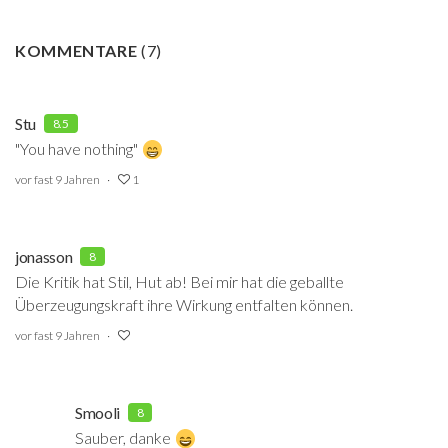
KOMMENTARE
(
7
)
Stu
8.5
"You have nothing"
vor fast 9 Jahren
1
jonasson
8
Die Kritik hat Stil, Hut ab! Bei mir hat die geballte
Überzeugungskraft ihre Wirkung entfalten können.
vor fast 9 Jahren
Smooli
8
Sauber, danke