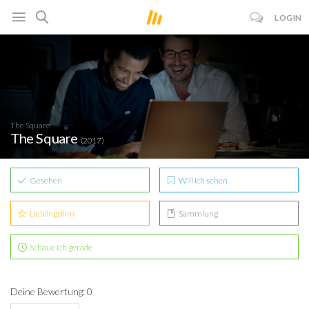
LOGIN
The Square
The Square
(2017)
Gesehen
Will ich sehen
Lieblingsfilm
Sammlung
Schaue ich gerade
Deine Bewertung: 0