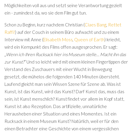
Möglichkeiten voll aus und setzt seine Verantwortung gezielt
ein - zumindest da, wo sie dem Film gut tun.
Schon zu Beginn, kurz nachdem Christian (
Claes Bang
,
Rettet
Raffi!
) auf der Couch in seinem Büro aufwacht und zu einem
Interview mit Anne (
Elisabeth Moss
,
Queen of Earth
) kriecht,
wird ein Kernpunkt des Films offen ausgesprochen. Er sagt:
„
Wenn ich Ihren Rucksack hier ins Museum stelle… Macht ihn das
zur Kunst?
“ Und so leicht wird mit einem kleinen Fingertippen der
Verstand des Zuschauers mit einer Wucht in Bewegung
gesetzt, die mühelos die folgenden 140 Minuten übersteht.
Laufend gleicht man sein Wissen Szene für Szene ab. Was ist
Kunst, ist das Kunst, wird das Kunst? Darf Kunst das, muss das
sein, ist Kunst menschlich? Kunst findet vor allem im Kopf statt,
Kunst ist also Rezeption. Das artifizielle, unnatürliche
Herausheben einer Situation und eines Momentes. Ist ein
Rucksack in einem Museum Kunst? Natürlich, weil er für den
einen Betrachter eine Geschichte von einem vergesslichen