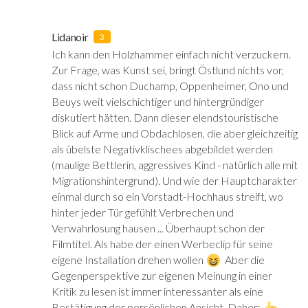
Lidanoir
3
Ich kann den Holzhammer einfach nicht verzuckern.
Zur Frage, was Kunst sei, bringt Östlund nichts vor,
dass nicht schon Duchamp, Oppenheimer, Ono und
Beuys weit vielschichtiger und hintergründiger
diskutiert hätten. Dann dieser elendstouristische
Blick auf Arme und Obdachlosen, die aber gleichzeitig
als übelste Negativklischees abgebildet werden
(maulige Bettlerin, aggressives Kind - natürlich alle mit
Migrationshintergrund). Und wie der Hauptcharakter
einmal durch so ein Vorstadt-Hochhaus streift, wo
hinter jeder Tür gefühlt Verbrechen und
Verwahrlosung hausen ... Überhaupt schon der
Filmtitel. Als habe der einen Werbeclip für seine
eigene Installation drehen wollen
‍ Aber die
Gegenperspektive zur eigenen Meinung in einer
Kritik zu lesen ist immer interessanter als eine
Bestätigung der persönlichen Ansicht. Daher:
‍