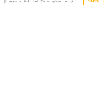
@username
#Filmtitel
$Schauspieler
:emoji