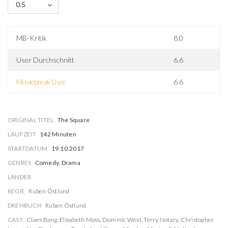
0.5
MB-Kritik
8.0
User Durchschnitt
6.6
Moviebreak User
6.6
ORIGINAL TITEL
The Square
LAUFZEIT
142 Minuten
STARTDATUM
19.10.2017
GENRES
Comedy, Drama
LÄNDER
REGIE
Ruben Östlund
DREHBUCH
Ruben Östlund
CAST
Claes Bang
,
Elisabeth Moss
,
Dominic West
,
Terry Notary
,
Christopher