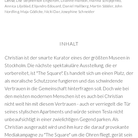
Læssø
,
Lise Stephenson Engström
,
Lilianne Mardon
,
Marina Schiptjenko
,
Annica Liljeblad
,
Elijandro Edouard
,
Daniel Hallberg
,
Martin Sööder
,
John
Nordling
,
Maja Gödicke
,
Nicki Dar
,
Josephine Schneider
INHALT
Christian ist der smarte Kurator eines der größten Museen in
Stockholm. Die nächste spektakuläre Ausstellung, die er
vorbereitet, ist "The Square". Es handelt sich um einen Platz, der
als moralische Schutzzone fungieren und das schwindende
Vertrauen in die Gemeinschaft hinterfragen soll. Doch wie bei
den meisten modernen Menschen ist es auch bei Christian
nicht weit hin mit diesem Vertrauen - auch er verriegelt die Tür
seines stylischen Apartments und würde seinen Tesla nicht
unbeaufsichtigt in einer zwielichtigen Gegend parken. Als
Christian ausgeraubt wird und ihm kurz die darauf provokante
Mediakampagne zu "The Square" um die Ohren fliegt, gerät sein