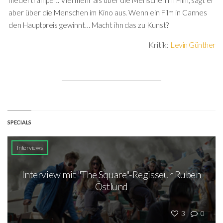
niedertrampelt. Viel mehr als über die Menschen im Film, sagt er
aber über die Menschen im Kino aus. Wenn ein Film in Cannes
den Hauptpreis gewinnt… Macht ihn das zu Kunst?
Kritik:
Levin Günther
SPECIALS
Interviews
Interview mit "The Square"-Regisseur Ruben
Östlund
3
0