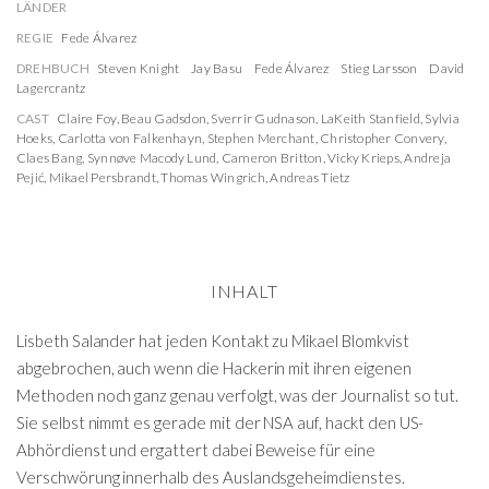
LÄNDER
REGIE
Fede Álvarez
DREHBUCH
Steven Knight
Jay Basu
Fede Álvarez
Stieg Larsson
David
Lagercrantz
CAST
Claire Foy
,
Beau Gadsdon
,
Sverrir Gudnason
,
LaKeith Stanfield
,
Sylvia
Hoeks
,
Carlotta von Falkenhayn
,
Stephen Merchant
,
Christopher Convery
,
Claes Bang
,
Synnøve Macody Lund
,
Cameron Britton
,
Vicky Krieps
,
Andreja
Pejić
,
Mikael Persbrandt
,
Thomas Wingrich
,
Andreas Tietz
INHALT
Lisbeth Salander hat jeden Kontakt zu Mikael Blomkvist
abgebrochen, auch wenn die Hackerin mit ihren eigenen
Methoden noch ganz genau verfolgt, was der Journalist so tut.
Sie selbst nimmt es gerade mit der NSA auf, hackt den US-
Abhördienst und ergattert dabei Beweise für eine
Verschwörung innerhalb des Auslandsgeheimdienstes.