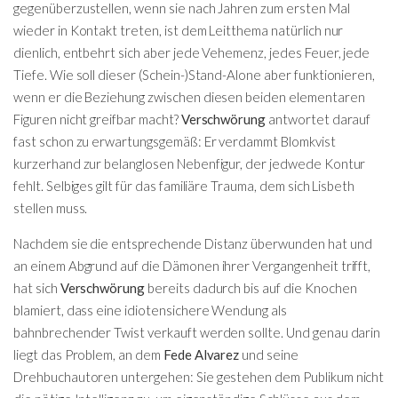
gegenüberzustellen, wenn sie nach Jahren zum ersten Mal
wieder in Kontakt treten, ist dem Leitthema natürlich nur
dienlich, entbehrt sich aber jede Vehemenz, jedes Feuer, jede
Tiefe. Wie soll dieser (Schein-)Stand-Alone aber funktionieren,
wenn er die Beziehung zwischen diesen beiden elementaren
Figuren nicht greifbar macht?
Verschwörung
antwortet darauf
fast schon zu erwartungsgemäß: Er verdammt Blomkvist
kurzerhand zur belanglosen Nebenfigur, der jedwede Kontur
fehlt. Selbiges gilt für das familiäre Trauma, dem sich Lisbeth
stellen muss.
Nachdem sie die entsprechende Distanz überwunden hat und
an einem Abgrund auf die Dämonen ihrer Vergangenheit trifft,
hat sich
Verschwörung
bereits dadurch bis auf die Knochen
blamiert, dass eine idiotensichere Wendung als
bahnbrechender Twist verkauft werden sollte. Und genau darin
liegt das Problem, an dem
Fede Alvarez
und seine
Drehbuchautoren untergehen: Sie gestehen dem Publikum nicht