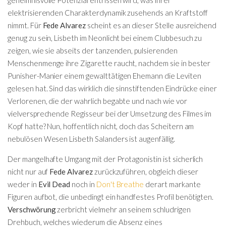
elektrisierenden Charakterdynamik zusehends an Kraftstoff
nimmt. Für
Fede Alvarez
scheint es an dieser Stelle ausreichend
genug zu sein, Lisbeth im Neonlicht bei einem Clubbesuch zu
zeigen, wie sie abseits der tanzenden, pulsierenden
Menschenmenge ihre Zigarette raucht, nachdem sie in bester
Punisher-Manier einem gewalttätigen Ehemann die Leviten
gelesen hat. Sind das wirklich die sinnstiftenden Eindrücke einer
Verlorenen, die der wahrlich begabte und nach wie vor
vielversprechende Regisseur bei der Umsetzung des Filmes im
Kopf hatte? Nun, hoffentlich nicht, doch das Scheitern am
nebulösen Wesen Lisbeth Salanders ist augenfällig.
Der mangelhafte Umgang mit der Protagonistin ist sicherlich
nicht nur auf
Fede Alvarez
zurückzuführen, obgleich dieser
weder in
Evil Dead
noch in
Don't Breathe
derart markante
Figuren aufbot, die unbedingt ein handfestes Profil benötigten.
Verschwörung
zerbricht vielmehr an seinem schludrigen
Drehbuch, welches wiederum die Absenz eines