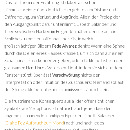
Das Leitthema der Erzählung ist dabei fast schon
himmelschreiend überdeutlich: Hier geht es um Distanz und
Entfremdung, um Verlust und Abgründe. Allein der Prolog, der
den Ausgangspunkt dafür unternimmt, Lisbeth Salander und
ihren seelischen Narben im Folgenden näher denn je auf die
Schliche zu kommen, offenbart bereits, in welch
großschlächtigen Bildern
Fede Alvarez
denkt: Wenn eine Spinne
durch die Dielen eines Hauses krabbelt, um sich dann auf einem
Schachbrett zu erkennen zu geben, oder die kleine Lisbeth der
grausamen Hand ihres Vaters entflieht, indem sie sich aus dem
Fenster stürzt, überlässt
Verschwörung
nichts der
Interpretation oder Intuition des Zuschauers: Niemand soll auf
der Strecke bleiben, alles muss unmissverständlich sein.
Die frustrierende Konsequenz aus all der offensichtlichen
Symbolik wie Metaphorik ist natürlich auch jene, dass der
ungemein spannenden, ambigen Figur der Lisbeth Salander
(
Claire Foy
,
Aufbruch zum Mond
) nach und nach jedes
geheimnisvolle Potenzial entrissen wird, was ihrer