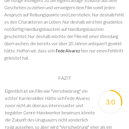
die nötige Intelligenz zu, um eigenständige Schlüsse aus dem
Geschehen zu ziehen und verweigern dem Film somit jeden
Anspruch auf Reibungspunkte und Leerstellen. Nur deshalb fehlt
es den Charakteren an Leben. Nur deshalb wird hier gnadenlos
notdürftig Handlungsbaustein auf Handlungsbaustein
geschichtet. Nur deshalb möchte der Film mit einer Wendung
überraschen, die bereits vor über 20 Jahren antiquiert gewirkt
hätte. Hoffen wir, dass sich
Fede Alvarez
hier nur einen Fehltritt
geleistet hat.
FAZIT
Eigentlich ist ein Film wie "Verschwörung" ein
echter Karrierekiller. Hätte sich Fede Alvarez
3.0
zuvor nicht als überaus interessanter und
begabter Genre-Handwerker bewiesen, könnte
die Zukunft des Uruguayers nicht sonderlich
rosig aussehen, so aber wird "Verschwörung" eher als ein