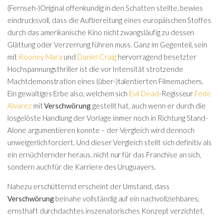
(Fernseh-)Original offenkundig in den Schatten stellte, bewies
eindrucksvoll, dass die Aufbereitung eines europäischen Stoffes
durch das amerikanische Kino nicht zwangsläufig zu dessen
Glättung oder Verzerrung führen muss. Ganz im Gegenteil, sein
mit
Rooney Mara
und
Daniel Craig
hervorragend besetzter
Hochspannungsthriller ist die vor Intensität strotzende
Machtdemonstration eines (über-)talentierten Filmemachers.
Ein gewaltiges Erbe also, welchem sich
Evil Dead
-Regisseur
Fede
Alvarez
mit
Verschwörung
gestellt hat, auch wenn er durch die
losgelöste Handlung der Vorlage immer noch in Richtung Stand-
Alone argumentieren konnte – der Vergleich wird dennoch
unweigerlich forciert. Und dieser Vergleich stellt sich definitiv als
ein ernüchternder heraus, nicht nur für das Franchise an sich,
sondern auch für die Karriere des Uruguayers.
Nahezu erschütternd erscheint der Umstand, dass
Verschwörung
beinahe vollständig auf ein nachvollziehbares,
ernsthaft durchdachtes inszenatorisches Konzept verzichtet.