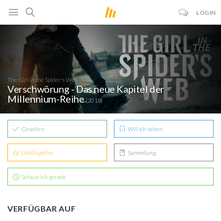
LOGIN
The Girl in the Spider's Web
Verschwörung - Das neue Kapitel der
Millennium-Reihe
(2018)
Gesehen
Will ich sehen
Lieblingsfilm
Sammlung
Schaue ich gerade
VERFÜGBAR AUF