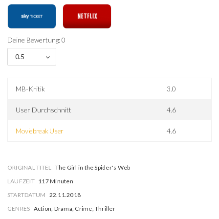
Deine Bewertung: 0
0.5
MB-Kritik
3.0
User Durchschnitt
4.6
Moviebreak User
4.6
ORIGINAL TITEL
The Girl in the Spider's Web
LAUFZEIT
117 Minuten
STARTDATUM
22.11.2018
GENRES
Action, Drama, Crime, Thriller