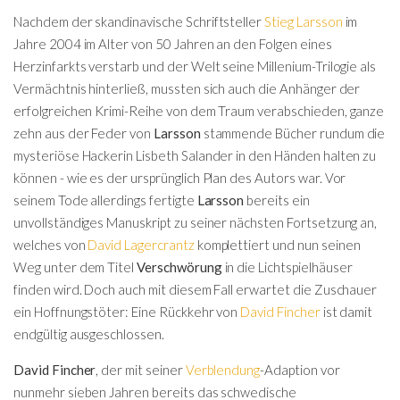
Nachdem der skandinavische Schriftsteller
Stieg Larsson
im
Jahre 2004 im Alter von 50 Jahren an den Folgen eines
Herzinfarkts verstarb und der Welt seine Millenium-Trilogie als
Vermächtnis hinterließ, mussten sich auch die Anhänger der
erfolgreichen Krimi-Reihe von dem Traum verabschieden, ganze
zehn aus der Feder von
Larsson
stammende Bücher rundum die
mysteriöse Hackerin Lisbeth Salander in den Händen halten zu
können - wie es der ursprünglich Plan des Autors war. Vor
seinem Tode allerdings fertigte
Larsson
bereits ein
unvollständiges Manuskript zu seiner nächsten Fortsetzung an,
welches von
David Lagercrantz
komplettiert und nun seinen
Weg unter dem Titel
Verschwörung
in die Lichtspielhäuser
finden wird. Doch auch mit diesem Fall erwartet die Zuschauer
ein Hoffnungstöter: Eine Rückkehr von
David Fincher
ist damit
endgültig ausgeschlossen.
David Fincher
, der mit seiner
Verblendung
-Adaption vor
nunmehr sieben Jahren bereits das schwedische