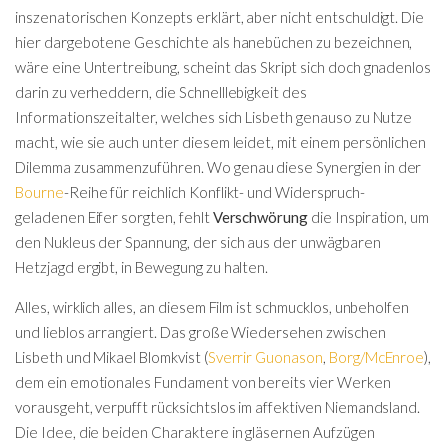
inszenatorischen Konzepts erklärt, aber nicht entschuldigt. Die
hier dargebotene Geschichte als hanebüchen zu bezeichnen,
wäre eine Untertreibung, scheint das Skript sich doch gnadenlos
darin zu verheddern, die Schnelllebigkeit des
Informationszeitalter, welches sich Lisbeth genauso zu Nutze
macht, wie sie auch unter diesem leidet, mit einem persönlichen
Dilemma zusammenzuführen. Wo genau diese Synergien in der
Bourne
-Reihe für reichlich Konflikt- und Widerspruch-
geladenen Eifer sorgten, fehlt
Verschwörung
die Inspiration, um
den Nukleus der Spannung, der sich aus der unwägbaren
Hetzjagd ergibt, in Bewegung zu halten.
Alles, wirklich alles, an diesem Film ist schmucklos, unbeholfen
und lieblos arrangiert. Das große Wiedersehen zwischen
Lisbeth und Mikael Blomkvist (
Sverrir Guonason
,
Borg/McEnroe
),
dem ein emotionales Fundament von bereits vier Werken
vorausgeht, verpufft rücksichtslos im affektiven Niemandsland.
Die Idee, die beiden Charaktere in gläsernen Aufzügen