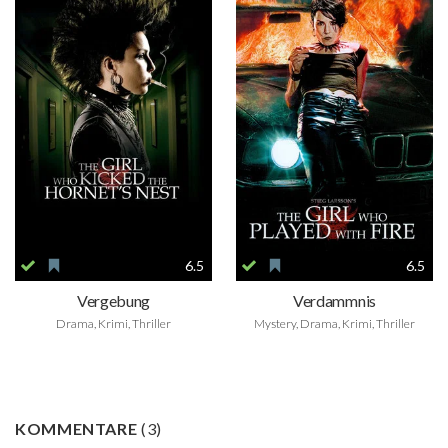
6.5
6.5
Vergebung
Verdammnis
Drama, Krimi, Thriller
Mystery, Drama, Krimi, Thriller
KOMMENTARE
(
3
)