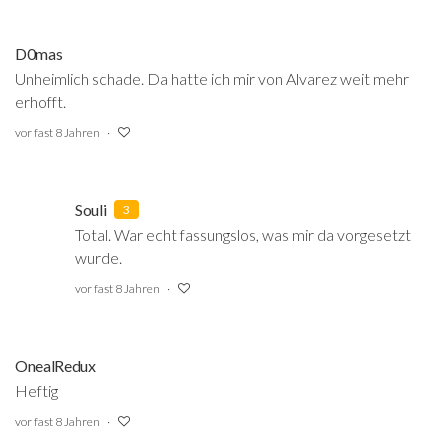
D0mas
Unheimlich schade. Da hatte ich mir von Alvarez weit mehr
erhofft.
vor fast 8 Jahren
Souli
3
Total. War echt fassungslos, was mir da vorgesetzt
wurde.
vor fast 8 Jahren
OnealRedux
Heftig
vor fast 8 Jahren