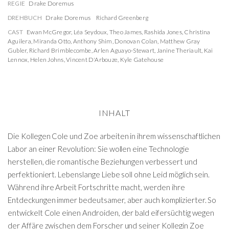
REGIE
Drake Doremus
DREHBUCH
Drake Doremus
Richard Greenberg
CAST
Ewan McGregor
,
Léa Seydoux
,
Theo James
,
Rashida Jones
,
Christina
Aguilera
,
Miranda Otto
,
Anthony Shim
,
Donovan Colan
,
Matthew Gray
Gubler
,
Richard Brimblecombe
,
Arlen Aguayo-Stewart
,
Janine Theriault
,
Kai
Lennox
,
Helen Johns
,
Vincent D'Arbouze
,
Kyle Gatehouse
INHALT
Die Kollegen Cole und Zoe arbeiten in ihrem wissenschaftlichen
Labor an einer Revolution: Sie wollen eine Technologie
herstellen, die romantische Beziehungen verbessert und
perfektioniert. Lebenslange Liebe soll ohne Leid möglich sein.
Während ihre Arbeit Fortschritte macht, werden ihre
Entdeckungen immer bedeutsamer, aber auch komplizierter. So
entwickelt Cole einen Androiden, der bald eifersüchtig wegen
der Affäre zwischen dem Forscher und seiner Kollegin Zoe