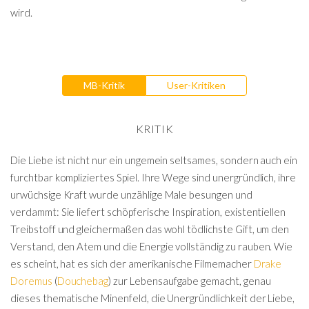
wird.
MB-Kritik
User-Kritiken
KRITIK
Die Liebe ist nicht nur ein ungemein seltsames, sondern auch ein
furchtbar kompliziertes Spiel. Ihre Wege sind unergründlich, ihre
urwüchsige Kraft wurde unzählige Male besungen und
verdammt: Sie liefert schöpferische Inspiration, existentiellen
Treibstoff und gleichermaßen das wohl tödlichste Gift, um den
Verstand, den Atem und die Energie vollständig zu rauben. Wie
es scheint, hat es sich der amerikanische Filmemacher
Drake
Doremus
(
Douchebag
) zur Lebensaufgabe gemacht, genau
dieses thematische Minenfeld, die Unergründlichkeit der Liebe,