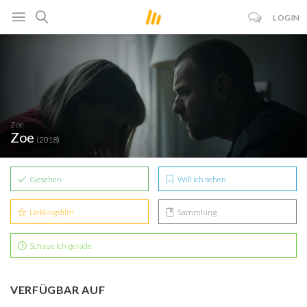
LOGIN
Zoe
Zoe
(2018)
Gesehen
Will ich sehen
Lieblingsfilm
Sammlung
Schaue ich gerade
VERFÜGBAR AUF