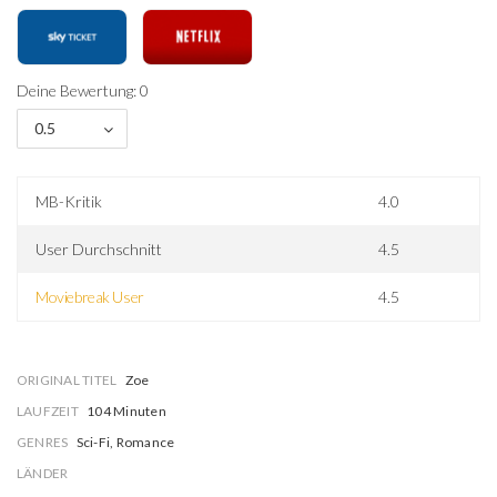
Deine Bewertung: 0
0.5
MB-Kritik
4.0
User Durchschnitt
4.5
Moviebreak User
4.5
ORIGINAL TITEL
Zoe
LAUFZEIT
104 Minuten
GENRES
Sci-Fi, Romance
LÄNDER