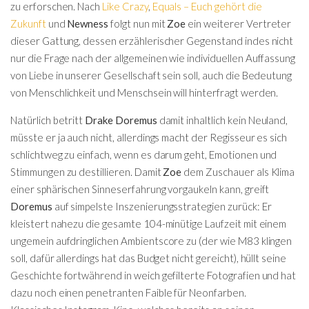
zu erforschen. Nach
Like Crazy
,
Equals – Euch gehört die
Zukunft
und
Newness
folgt nun mit
Zoe
ein weiterer Vertreter
dieser Gattung, dessen erzählerischer Gegenstand indes nicht
nur die Frage nach der allgemeinen wie individuellen Auffassung
von Liebe in unserer Gesellschaft sein soll, auch die Bedeutung
von Menschlichkeit und Menschsein will hinterfragt werden.
Natürlich betritt
Drake Doremus
damit inhaltlich kein Neuland,
müsste er ja auch nicht, allerdings macht der Regisseur es sich
schlichtweg zu einfach, wenn es darum geht, Emotionen und
Stimmungen zu destillieren. Damit
Zoe
dem Zuschauer als Klima
einer sphärischen Sinneserfahrung vorgaukeln kann, greift
Doremus
auf simpelste Inszenierungsstrategien zurück: Er
kleistert nahezu die gesamte 104-minütige Laufzeit mit einem
ungemein aufdringlichen Ambientscore zu (der wie M83 klingen
soll, dafür allerdings hat das Budget nicht gereicht), hüllt seine
Geschichte fortwährend in weich gefilterte Fotografien und hat
dazu noch einen penetranten Faible für Neonfarben.