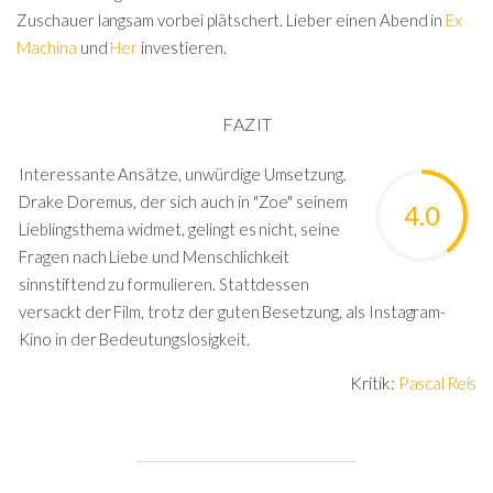
Zuschauer langsam vorbei plätschert. Lieber einen Abend in
Ex
Machina
und
Her
investieren.
FAZIT
Interessante Ansätze, unwürdige Umsetzung.
Drake Doremus, der sich auch in "Zoe" seinem
4.0
Lieblingsthema widmet, gelingt es nicht, seine
Fragen nach Liebe und Menschlichkeit
sinnstiftend zu formulieren. Stattdessen
versackt der Film, trotz der guten Besetzung, als Instagram-
Kino in der Bedeutungslosigkeit.
Kritik:
Pascal Reis