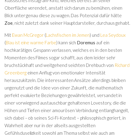
Klassisches Instagram-Kino, welches bereits an seiner
Oberfläche verendet, anstatt sich darum zu bemühen, einen
Blick unter genau diese zu wagen. Das Potenzial dafür hätte
Zoe
, nicht zuletzt dank seiner Hauptdarsteller, durchaus gehabt.
Mit
Ewan McGregor
(
Lachsfischen im Jemen
) und
Lea Seydoux
(
Blau ist eine warme Farbe
) kann sich
Doremus
auf ein
hochkarätiges Gespann verlassen, welches es in den besten
Momenten des Filmes sogar schafft, aus dem leider sehr
bruchstückhaft und weitgehend seichten Drehbuch von
Richard
Greenberg
einen Anflug von emotionaler Intensität
herauszukitzeln. Die interessanten Ansätze allerdings bleiben
ungenutzt und die Idee von einer Zukunft, die mathematisch
perfekt evaluierte Beziehungen gewährleistet, versandet in
einer vorwiegend austauschbar gehaltenen Lovestory, die die
Höhen und Tiefen einer amourösen Verbindung entlanghangelt,
sich dabei – ob seines Sci-Fi-Kontext – philosophisch geriert, in
Wahrheit aber nur in der allseits ausgestellten
Gefühlsduseligkeit sowohl am Thema selbst wie auch am