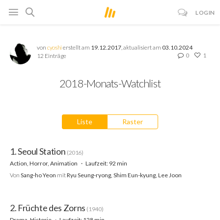
LOGIN
von
cyoshi
erstellt am
19.12.2017
, aktualisiert am
03.10.2024
0
1
12 Einträge
2018-Monats-Watchlist
Liste
Raster
1. Seoul Station
(2016)
Action, Horror, Animation
Laufzeit: 92 min
Von
Sang-ho Yeon
mit
Ryu Seung-ryong, Shim Eun-kyung, Lee Joon
2. Früchte des Zorns
(1940)
Drama, Historie
Laufzeit: 128 min