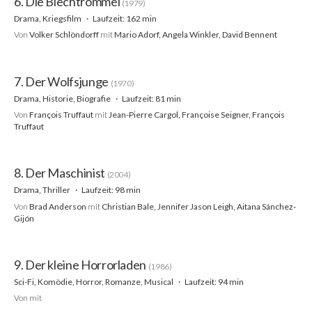
6. Die Blechtrommel
(1979)
Drama, Kriegsfilm
Laufzeit: 162 min
Von
Volker Schlöndorff
mit
Mario Adorf, Angela Winkler, David Bennent
7. Der Wolfsjunge
(1970)
Drama, Historie, Biografie
Laufzeit: 81 min
Von
François Truffaut
mit
Jean-Pierre Cargol, Françoise Seigner, François
Truffaut
8. Der Maschinist
(2004)
Drama, Thriller
Laufzeit: 98 min
Von
Brad Anderson
mit
Christian Bale, Jennifer Jason Leigh, Aitana Sánchez-
Gijón
9. Der kleine Horrorladen
(1986)
Sci-Fi, Komödie, Horror, Romanze, Musical
Laufzeit: 94 min
Von
mit