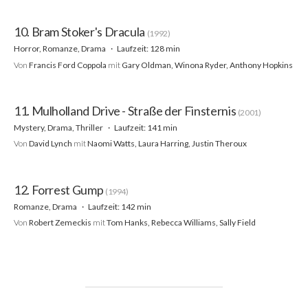
10. Bram Stoker's Dracula
(1992)
Horror, Romanze, Drama
Laufzeit: 128 min
Von
Francis Ford Coppola
mit
Gary Oldman, Winona Ryder, Anthony Hopkins
11. Mulholland Drive - Straße der Finsternis
(2001)
Mystery, Drama, Thriller
Laufzeit: 141 min
Von
David Lynch
mit
Naomi Watts, Laura Harring, Justin Theroux
12. Forrest Gump
(1994)
Romanze, Drama
Laufzeit: 142 min
Von
Robert Zemeckis
mit
Tom Hanks, Rebecca Williams, Sally Field