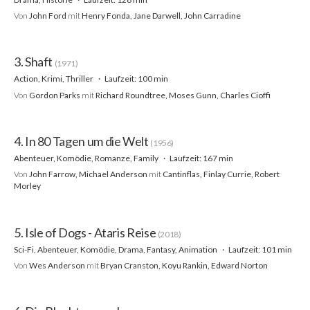
Von
John Ford
mit
Henry Fonda, Jane Darwell, John Carradine
3. Shaft
(1971)
Action, Krimi, Thriller
Laufzeit: 100 min
Von
Gordon Parks
mit
Richard Roundtree, Moses Gunn, Charles Cioffi
4. In 80 Tagen um die Welt
(1956)
Abenteuer, Komödie, Romanze, Family
Laufzeit: 167 min
Von
John Farrow, Michael Anderson
mit
Cantinflas, Finlay Currie, Robert
Morley
5. Isle of Dogs - Ataris Reise
(2018)
Sci-Fi, Abenteuer, Komödie, Drama, Fantasy, Animation
Laufzeit: 101 min
Von
Wes Anderson
mit
Bryan Cranston, Koyu Rankin, Edward Norton