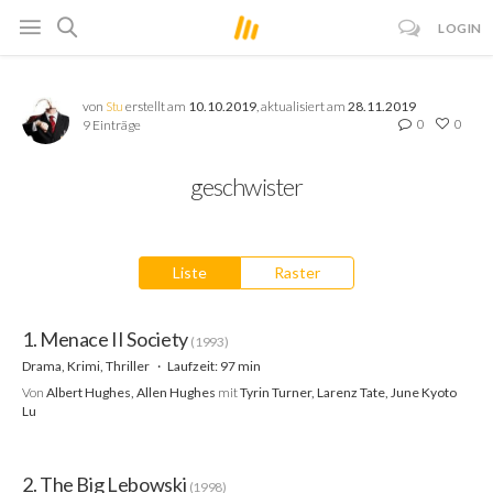
LOGIN
von
Stu
erstellt am
10.10.2019
, aktualisiert am
28.11.2019
0
0
9 Einträge
geschwister
Liste
Raster
1. Menace II Society
(1993)
Drama, Krimi, Thriller
Laufzeit: 97 min
Von
Albert Hughes, Allen Hughes
mit
Tyrin Turner, Larenz Tate, June Kyoto
Lu
2. The Big Lebowski
(1998)