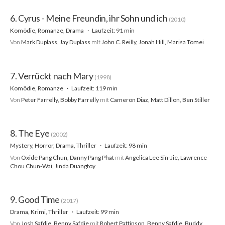
6. Cyrus - Meine Freundin, ihr Sohn und ich
(2010)
Komödie, Romanze, Drama
Laufzeit: 91 min
Von
Mark Duplass, Jay Duplass
mit
John C. Reilly, Jonah Hill, Marisa Tomei
7. Verrückt nach Mary
(1998)
Komödie, Romanze
Laufzeit: 119 min
Von
Peter Farrelly, Bobby Farrelly
mit
Cameron Diaz, Matt Dillon, Ben Stiller
8. The Eye
(2002)
Mystery, Horror, Drama, Thriller
Laufzeit: 98 min
Von
Oxide Pang Chun, Danny Pang Phat
mit
Angelica Lee Sin-Jie, Lawrence
Chou Chun-Wai, Jinda Duangtoy
9. Good Time
(2017)
Drama, Krimi, Thriller
Laufzeit: 99 min
Von
Josh Safdie, Benny Safdie
mit
Robert Pattinson, Benny Safdie, Buddy