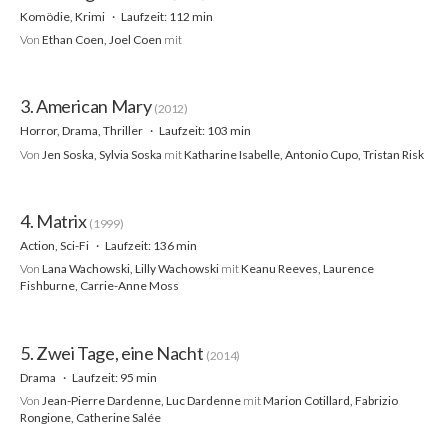
Komödie, Krimi
Laufzeit: 112 min
Von
Ethan Coen, Joel Coen
mit
3. American Mary
(2012)
Horror, Drama, Thriller
Laufzeit: 103 min
Von
Jen Soska, Sylvia Soska
mit
Katharine Isabelle, Antonio Cupo, Tristan Risk
4. Matrix
(1999)
Action, Sci-Fi
Laufzeit: 136 min
Von
Lana Wachowski, Lilly Wachowski
mit
Keanu Reeves, Laurence
Fishburne, Carrie-Anne Moss
5. Zwei Tage, eine Nacht
(2014)
Drama
Laufzeit: 95 min
Von
Jean-Pierre Dardenne, Luc Dardenne
mit
Marion Cotillard, Fabrizio
Rongione, Catherine Salée