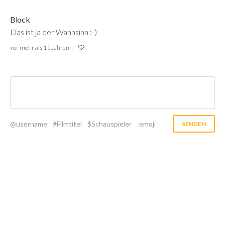
Block
Das ist ja der Wahnsinn :-)
vor mehr als 11 Jahren
@username
#Filmtitel
$Schauspieler
:emoji