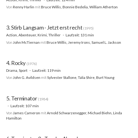
Von
Renny Harlin
mit
Bruce Willis, Bonnie Bedelia, William Atherton
3. Stirb Langsam - Jetzt erst recht
(1995)
Action, Abenteuer, Krimi, Thriller
Laufzeit: 131 min
Von
John McTiernan
mit
Bruce Willis, Jeremy Irons, Samuel L. Jackson
4. Rocky
(1976)
Drama, Sport
Laufzeit: 119 min
Von
John G. Avildsen
mit
Sylvester Stallone, Talia Shire, Burt Young
5. Terminator
(1984)
Laufzeit: 107 min
Von
James Cameron
mit
Arnold Schwarzenegger, Michael Biehn, Linda
Hamilton