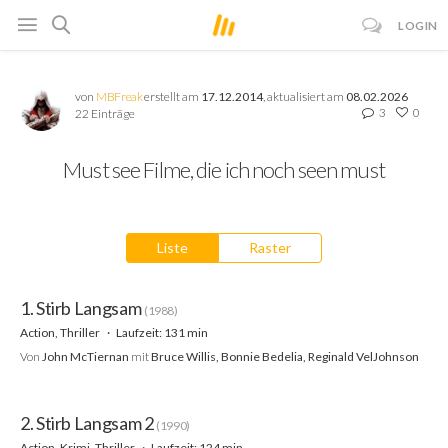
LOGIN
von
MBFreak
erstellt am
17.12.2014
, aktualisiert am
08.02.2026
3
0
22 Einträge
Must see Filme, die ich noch seen must
Liste
Raster
1. Stirb Langsam
(1988)
Action, Thriller
Laufzeit: 131 min
Von
John McTiernan
mit
Bruce Willis, Bonnie Bedelia, Reginald VelJohnson
2. Stirb Langsam 2
(1990)
Action, Krimi, Thriller
Laufzeit: 124 min