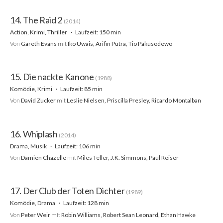
14. The Raid 2
(2014)
Action, Krimi, Thriller
Laufzeit: 150 min
Von
Gareth Evans
mit
Iko Uwais, Arifin Putra, Tio Pakusodewo
15. Die nackte Kanone
(1988)
Komödie, Krimi
Laufzeit: 85 min
Von
David Zucker
mit
Leslie Nielsen, Priscilla Presley, Ricardo Montalban
16. Whiplash
(2014)
Drama, Musik
Laufzeit: 106 min
Von
Damien Chazelle
mit
Miles Teller, J.K. Simmons, Paul Reiser
17. Der Club der Toten Dichter
(1989)
Komödie, Drama
Laufzeit: 128 min
Von
Peter Weir
mit
Robin Williams, Robert Sean Leonard, Ethan Hawke