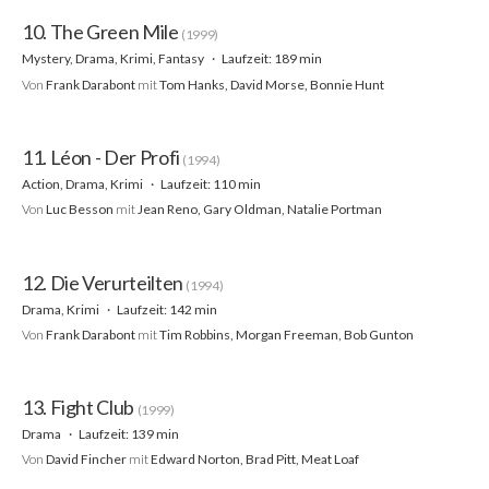
10. The Green Mile
(1999)
Mystery, Drama, Krimi, Fantasy
Laufzeit: 189 min
Von
Frank Darabont
mit
Tom Hanks, David Morse, Bonnie Hunt
11. Léon - Der Profi
(1994)
Action, Drama, Krimi
Laufzeit: 110 min
Von
Luc Besson
mit
Jean Reno, Gary Oldman, Natalie Portman
12. Die Verurteilten
(1994)
Drama, Krimi
Laufzeit: 142 min
Von
Frank Darabont
mit
Tim Robbins, Morgan Freeman, Bob Gunton
13. Fight Club
(1999)
Drama
Laufzeit: 139 min
Von
David Fincher
mit
Edward Norton, Brad Pitt, Meat Loaf