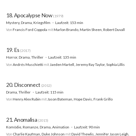
18. Apocalypse Now
(1979)
Mystery, Drama, Kriegsfilm
Laufzeit: 153 min
Von
Francis Ford Coppola
mit
Marlon Brando, Martin Sheen, Robert Duvall
19. Es
(2017)
Horror, Drama, Thriller
Laufzeit: 135 min
Von
Andrés Muschietti
mit
Jaeden Martell, Jeremy Ray Taylor, Sophia Lillis
20. Disconnect
(2012)
Drama, Thriller
Laufzeit: 115 min
Von
Henry Alex Rubin
mit
Jason Bateman, Hope Davis, Frank Grillo
21. Anomalisa
(2015)
Komödie, Romanze, Drama, Animation
Laufzeit: 90 min
Von
Charlie Kaufman, Duke Johnson
mit
David Thewlis, Jennifer Jason Leigh,