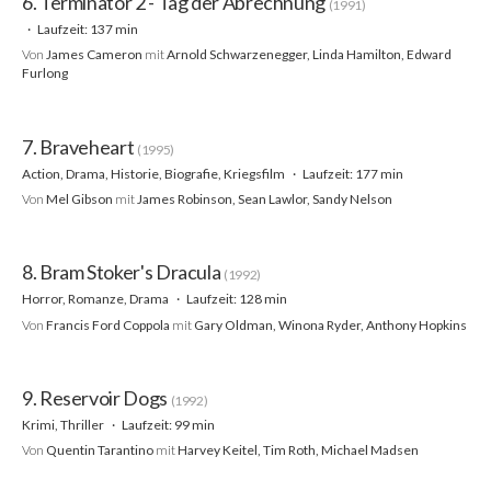
6. Terminator 2 - Tag der Abrechnung
(1991)
Laufzeit: 137 min
Von
James Cameron
mit
Arnold Schwarzenegger, Linda Hamilton, Edward
Furlong
7. Braveheart
(1995)
Action, Drama, Historie, Biografie, Kriegsfilm
Laufzeit: 177 min
Von
Mel Gibson
mit
James Robinson, Sean Lawlor, Sandy Nelson
8. Bram Stoker's Dracula
(1992)
Horror, Romanze, Drama
Laufzeit: 128 min
Von
Francis Ford Coppola
mit
Gary Oldman, Winona Ryder, Anthony Hopkins
9. Reservoir Dogs
(1992)
Krimi, Thriller
Laufzeit: 99 min
Von
Quentin Tarantino
mit
Harvey Keitel, Tim Roth, Michael Madsen