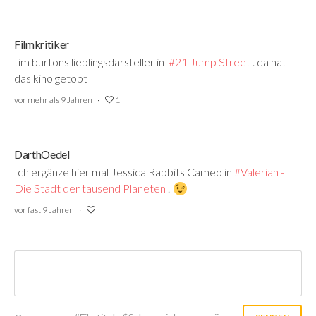
Filmkritiker
tim burtons lieblingsdarsteller in
#21 Jump Street
‍ . da hat
das kino getobt
vor mehr als 9 Jahren
1
DarthOedel
Ich ergänze hier mal Jessica Rabbits Cameo in
#Valerian -
Die Stadt der tausend Planeten
‍ .
‍
vor fast 9 Jahren