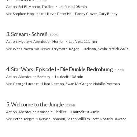
Action, Sci-Fi, Horror, Thriller
Laufzeit: 108 min
Von
Stephen Hopkins
mit
Kevin Peter Hall, Danny Glover, Gary Busey
3. Scream - Schrei!
(1996)
Action, Mystery, Abenteuer, Horror
Laufzeit: 111 min
Von
Wes Craven
mit
Drew Barrymore, Roger L. Jackson, Kevin Patrick Walls
4. Star Wars: Episode I - Die Dunkle Bedrohung
(1999)
Action, Abenteuer, Fantasy
Laufzeit: 136 min
Von
George Lucas
mit
Liam Neeson, Ewan McGregor, Natalie Portman
5. Welcome to the Jungle
(2004)
Action, Abenteuer, Komödie, Thriller
Laufzeit: 104 min
Von
Peter Berg
mit
Dwayne Johnson, Seann William Scott, Rosario Dawson