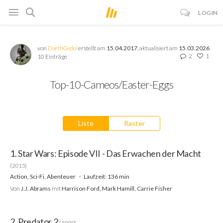
LOGIN
von
DarthOedel
erstellt am
15.04.2017
, aktualisiert am
15.03.2026
2
1
10 Einträge
Top-10-Cameos/Easter-Eggs
Liste
Raster
1. Star Wars: Episode VII - Das Erwachen der Macht
(2015)
Action, Sci-Fi, Abenteuer
Laufzeit: 136 min
Von
J.J. Abrams
mit
Harrison Ford, Mark Hamill, Carrie Fisher
2. Predator 2
(1990)