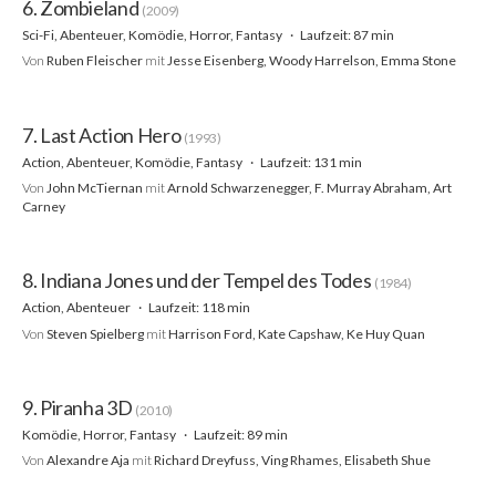
6. Zombieland
(2009)
Sci-Fi, Abenteuer, Komödie, Horror, Fantasy
Laufzeit: 87 min
Von
Ruben Fleischer
mit
Jesse Eisenberg, Woody Harrelson, Emma Stone
7. Last Action Hero
(1993)
Action, Abenteuer, Komödie, Fantasy
Laufzeit: 131 min
Von
John McTiernan
mit
Arnold Schwarzenegger, F. Murray Abraham, Art
Carney
8. Indiana Jones und der Tempel des Todes
(1984)
Action, Abenteuer
Laufzeit: 118 min
Von
Steven Spielberg
mit
Harrison Ford, Kate Capshaw, Ke Huy Quan
9. Piranha 3D
(2010)
Komödie, Horror, Fantasy
Laufzeit: 89 min
Von
Alexandre Aja
mit
Richard Dreyfuss, Ving Rhames, Elisabeth Shue