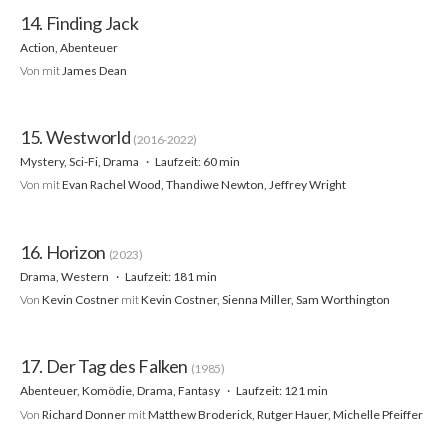
14. Finding Jack
Action, Abenteuer
Von
mit
James Dean
15. Westworld
(2016-2022)
Mystery, Sci-Fi, Drama
Laufzeit: 60 min
Von
mit
Evan Rachel Wood, Thandiwe Newton, Jeffrey Wright
16. Horizon
(2023)
Drama, Western
Laufzeit: 181 min
Von
Kevin Costner
mit
Kevin Costner, Sienna Miller, Sam Worthington
17. Der Tag des Falken
(1985)
Abenteuer, Komödie, Drama, Fantasy
Laufzeit: 121 min
Von
Richard Donner
mit
Matthew Broderick, Rutger Hauer, Michelle Pfeiffer