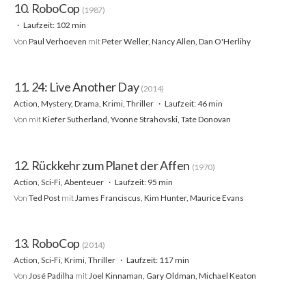
10. RoboCop
(1987)
Laufzeit: 102 min
Von
Paul Verhoeven
mit
Peter Weller, Nancy Allen, Dan O'Herlihy
11. 24: Live Another Day
(2014)
Action, Mystery, Drama, Krimi, Thriller
Laufzeit: 46 min
Von
mit
Kiefer Sutherland, Yvonne Strahovski, Tate Donovan
12. Rückkehr zum Planet der Affen
(1970)
Action, Sci-Fi, Abenteuer
Laufzeit: 95 min
Von
Ted Post
mit
James Franciscus, Kim Hunter, Maurice Evans
13. RoboCop
(2014)
Action, Sci-Fi, Krimi, Thriller
Laufzeit: 117 min
Von
José Padilha
mit
Joel Kinnaman, Gary Oldman, Michael Keaton