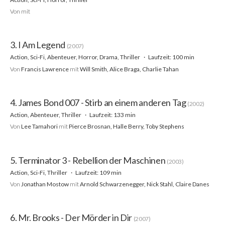
Von
mit
3. I Am Legend
(2007)
Action, Sci-Fi, Abenteuer, Horror, Drama, Thriller
Laufzeit: 100 min
Von
Francis Lawrence
mit
Will Smith, Alice Braga, Charlie Tahan
4. James Bond 007 - Stirb an einem anderen Tag
(2002)
Action, Abenteuer, Thriller
Laufzeit: 133 min
Von
Lee Tamahori
mit
Pierce Brosnan, Halle Berry, Toby Stephens
5. Terminator 3 - Rebellion der Maschinen
(2003)
Action, Sci-Fi, Thriller
Laufzeit: 109 min
Von
Jonathan Mostow
mit
Arnold Schwarzenegger, Nick Stahl, Claire Danes
6. Mr. Brooks - Der Mörder in Dir
(2007)