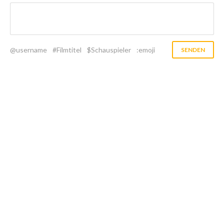
@username
#Filmtitel
$Schauspieler
:emoji