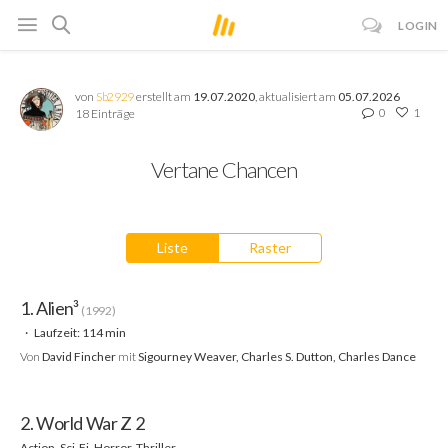
LOGIN
von
Sb2929
erstellt am
19.07.2020
, aktualisiert am
05.07.2026
0
1
18 Einträge
Vertane Chancen
Liste
Raster
1. Alien³
(1992)
Laufzeit: 114 min
Von
David Fincher
mit
Sigourney Weaver, Charles S. Dutton, Charles Dance
2. World War Z 2
Action, Sci-Fi, Horror, Thriller