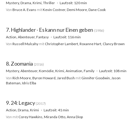
Mystery, Drama, Krimi, Thriller
Laufzeit: 120 min
Von
Bruce A. Evans
mit
Kevin Costner, Demi Moore, Dane Cook
7. Highlander - Es kann nur Einen geben
(1986)
Action, Abenteuer, Fantasy
Laufzeit: 116 min
Von
Russell Mulcahy
mit
Christopher Lambert, Roxanne Hart, Clancy Brown
8. Zoomania
(2016)
Mystery, Abenteuer, Komödie, Krimi, Animation, Family
Laufzeit: 108 min
Von
Rich Moore, Byron Howard, Jared Bush
mit
Ginnifer Goodwin, Jason
Bateman, Idris Elba
9. 24: Legacy
(2017)
Action, Drama, Krimi
Laufzeit: 41 min
Von
mit
Corey Hawkins, Miranda Otto, Anna Diop