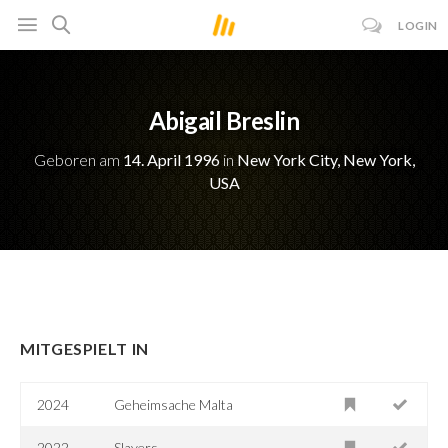
LOGIN
Abigail Breslin
Geboren am
14. April 1996
in
New York City, New York,
USA
MITGESPIELT IN
2024
Geheimsache Malta
2022
Slayers